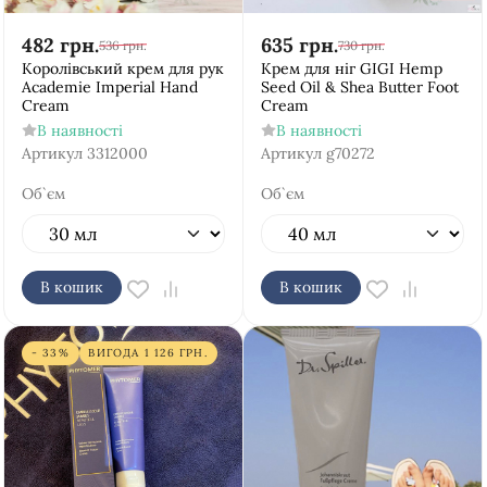
482
грн.
635
грн.
536
грн.
730
грн.
Королівський крем для рук
Крем для ніг GIGI Hemp
Academie Imperial Hand
Seed Oil & Shea Butter Foot
Cream
Cream
В наявності
В наявності
Артикул
3312000
Артикул
g70272
Об`єм
Об`єм
В кошик
В кошик
- 33%
ВИГОДА
1 126
ГРН.