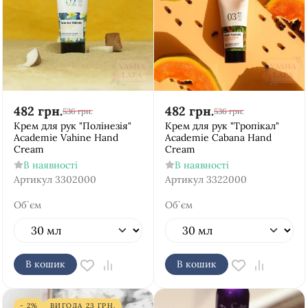
482
грн.
482
грн.
536
грн.
536
грн.
Крем для рук "Полінезія"
Крем для рук "Тропікал"
Academie Vahine Hand
Academie Cabana Hand
Cream
Cream
В наявності
В наявності
Артикул
3302000
Артикул
3322000
Об`єм
Об`єм
В кошик
В кошик
- 2%
ВИГОДА
23
ГРН.