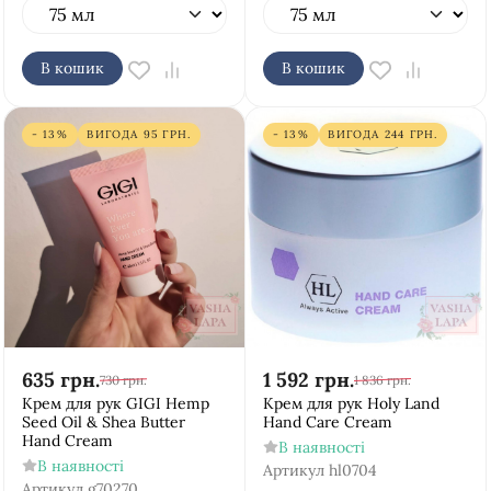
В кошик
В кошик
- 13%
ВИГОДА
95
ГРН.
- 13%
ВИГОДА
244
ГРН.
635
грн.
1 592
грн.
730
грн.
1 836
грн.
Крем для рук GIGI Hemp
Крем для рук Holy Land
Seed Oil & Shea Butter
Hand Care Cream
Hand Cream
В наявності
В наявності
Артикул
hl0704
Артикул
g70270