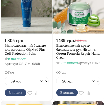
1 305
грн.
1 139
грн.
1 423
грн.
Відновлювальний бальзам
Відновлюючий крем-
для загоєння GlyMed Plus
бальзам для рук Histomer
Cell Protection Balm
Green Formula Repair Hand
Cream
В наявності
В наявності
Артикул
H169
Артикул
US-GM-088R
Об`єм
Об`єм
В кошик
В кошик