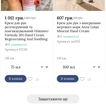
1 012
грн.
607
грн.
1 265
грн.
715
грн.
Крем для рук
Крем для рук з мінералами
регенеруючий та
мертвого моря Anna Lotan
пом'якшувальний Histomer
Mineral Hand Cream
Formula 301 Hand Cream
В наявності
Regenerating And Soothing
Артикул
an150
В наявності
Артикул
H220
Об`єм
Об`єм
В кошик
В кошик
Завантажити ще