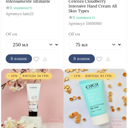
Intensamente Idratante
Celenes Cloudberry
Intensive Hand Cream All
В наявності
Skin Types
Артикул
lam21
В наявності
Артикул
5160080
Об`єм
Об`єм
В кошик
В кошик
- 10%
ВИГОДА
54
ГРН.
- 13%
ВИГОДА
95
ГРН.