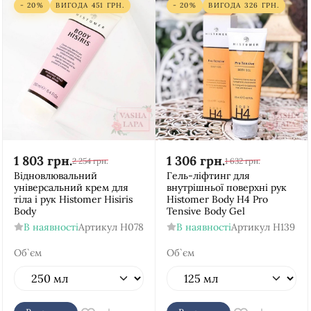
- 20%
ВИГОДА
451
ГРН.
- 20%
ВИГОДА
326
ГРН.
1 803
грн.
1 306
грн.
2 254
грн.
1 632
грн.
Відновлювальний
Гель-ліфтинг для
універсальний крем для
внутрішньої поверхні рук
тіла і рук Histomer Hisiris
Histomer Body Н4 Pro
Body
Tensive Body Gel
В наявності
Артикул
H078
В наявності
Артикул
H139
Об`єм
Об`єм