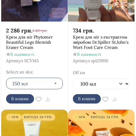
2 286
грн.
734
грн.
3 412
грн.
Крем для ніг Phytomer
Крем для ніг з екстрактом
Beautiful Legs Blemish
звіробою Dr.Spiller St.John's
Eraser Cream
Wort Foot Care Cream
В наявності
В наявності
Артикул
SCV145
Артикул
sp129910
Select an sku:
Об`єм
150 мл
В кошик
В кошик
- 10%
ВИГОДА
54
ГРН.
- 10%
ВИГОДА
54
ГРН.