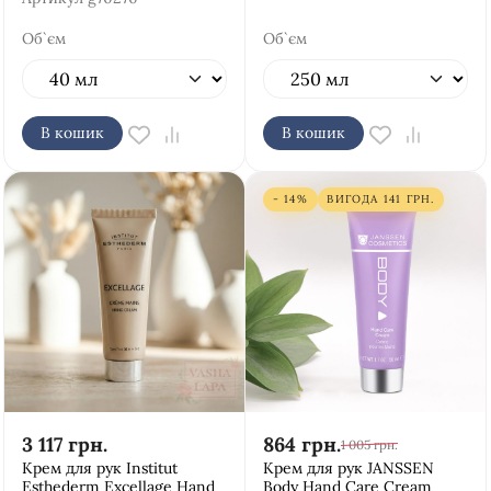
Об`єм
Об`єм
В кошик
В кошик
- 14%
ВИГОДА
141
ГРН.
3 117
грн.
864
грн.
1 005
грн.
Крем для рук Institut
Крем для рук JANSSEN
Esthederm Excellage Hand
Body Hand Care Cream