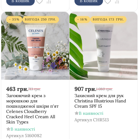
В кошик
В кошик
- 35%
ВИГОДА
250
ГРН.
- 16%
ВИГОДА
173
ГРН.
463
грн.
907
грн.
713
грн.
1 080
грн.
Загоюючий крем з
Захисний крем для рук
морошкою для
Christina Illustrious Hand
пошкодженої шкіри п'ят
Cream SPF 15
Celenes Cloudberry
В наявності
Cracked Heel Cream All
Артикул
CHR513
Skin Types
В наявності
Артикул
5160082