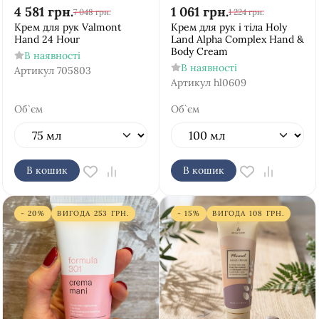
4 581
грн.
1 061
грн.
7 048
грн.
1 224
грн.
Крем для рук Valmont
Крем для рук і тіла Holy
Hand 24 Hour
Land Alpha Complex Hand &
Body Cream
В наявності
В наявності
Артикул
705803
Артикул
hl0609
Об`єм
Об`єм
В кошик
В кошик
- 20%
ВИГОДА
253
ГРН.
- 15%
ВИГОДА
108
ГРН.