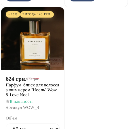
- 15%
ВИГОДА
146
ГРН.
824
грн.
970
грн.
Парфум-блиск для волосся
з шиммером "Ноель" Wow
& Love Noel
В наявності
Артикул
WOW_4
Об`єм