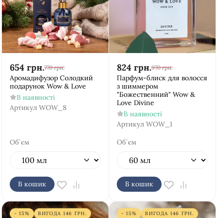
654
грн.
824
грн.
770
грн.
970
грн.
Аромадифузор Солодкий
Парфум-блиск для волосся
подарунок Wow & Love
з шиммером
"Божественний" Wow &
В наявності
Love Divine
Артикул
WOW_8
В наявності
Артикул
WOW_1
Об`єм
Об`єм
В кошик
В кошик
- 15%
ВИГОДА
146
ГРН.
- 15%
ВИГОДА
146
ГРН.