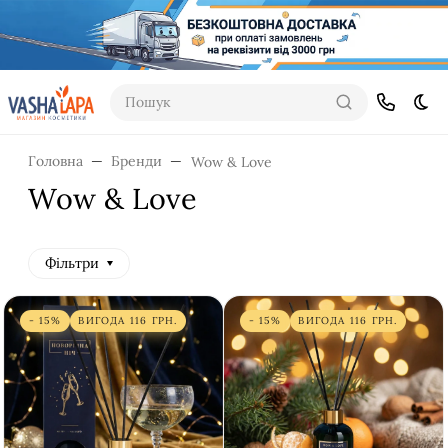
Пошук
Dar
Головна
Бренди
Wow & Love
Wow & Love
Фільтри
- 15%
ВИГОДА
116
ГРН.
- 15%
ВИГОДА
116
ГРН.