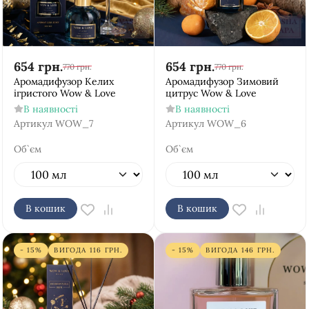
654
грн.
654
грн.
770
грн.
770
грн.
Аромадифузор Келих
Аромадифузор Зимовий
ігристого Wow & Love
цитрус Wow & Love
В наявності
В наявності
Артикул
WOW_7
Артикул
WOW_6
Об`єм
Об`єм
В кошик
В кошик
- 15%
ВИГОДА
116
ГРН.
- 15%
ВИГОДА
146
ГРН.