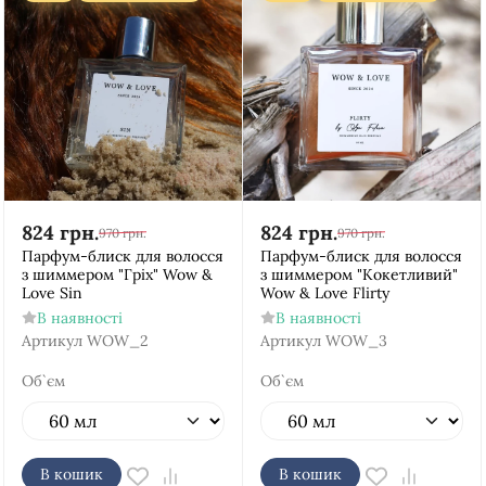
824
грн.
824
грн.
970
грн.
970
грн.
Парфум-блиск для волосся
Парфум-блиск для волосся
з шиммером "Гріх" Wow &
з шиммером "Кокетливий"
Love Sin
Wow & Love Flirty
В наявності
В наявності
Артикул
WOW_2
Артикул
WOW_3
Об`єм
Об`єм
В кошик
В кошик