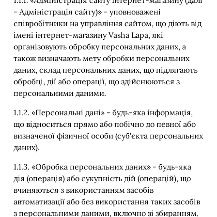
1.1.1. «Адміністрація сайту Інтернет-магазину (далі
- Адміністрація сайту)» - уповноважені
співробітники на управління сайтом, що діють від
імені інтернет-магазину Vasha Lapa, які
організовують обробку персональних даних, а
також визначають мету обробки персональних
даних, склад персональних даних, що підлягають
обробці, дії або операції, що здійснюються з
персональними даними.
1.1.2. «Персональні дані» - будь-яка інформація,
що відноситься прямо або побічно до певної або
визначеної фізичної особи (суб'єкта персональних
даних).
1.1.3. «Обробка персональних даних» - будь-яка
дія (операція) або сукупність дій (операцій), що
вчиняються з використанням засобів
автоматизації або без використання таких засобів
з персональними даними, включно зі збиранням,