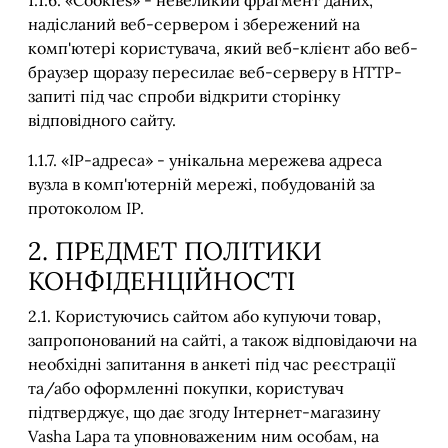
1.1.6. «Cookies» - невеликий фрагмент даних,
надісланий веб-сервером і збережений на
комп'ютері користувача, який веб-клієнт або веб-
браузер щоразу пересилає веб-серверу в HTTP-
запиті під час спроби відкрити сторінку
відповідного сайту.
1.1.7. «IP-адреса» - унікальна мережева адреса
вузла в комп'ютерній мережі, побудованій за
протоколом IP.
2. ПРЕДМЕТ ПОЛІТИКИ
КОНФІДЕНЦІЙНОСТІ
2.1. Користуючись сайтом або купуючи товар,
запропонований на сайті, а також відповідаючи на
необхідні запитання в анкеті під час реєстрації
та/або оформленні покупки, користувач
підтверджує, що дає згоду Інтернет-магазину
Vasha Lapa та уповноваженим ним особам, на