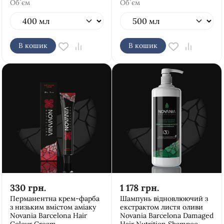
Об`єм
Об`єм
В кошик
В кошик
330
грн.
1 178
грн.
Перманентна крем-фарба
Шампунь відновлюючий з
з низьким вмістом аміаку
екстрактом листя оливи
Novania Barcelona Hair
Novania Barcelona Damaged