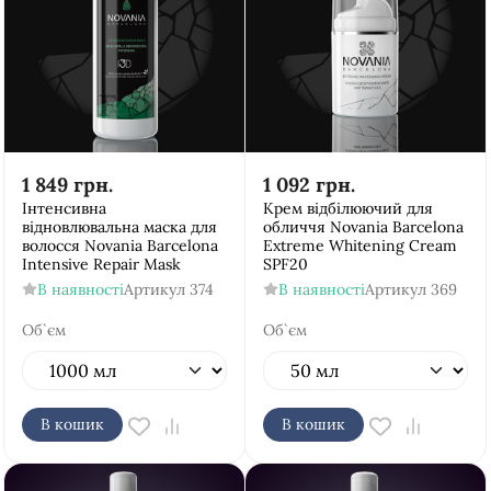
1 849
грн.
1 092
грн.
Інтенсивна
Крем відбілюючий для
відновлювальна маска для
обличчя Novania Barcelona
волосся Novania Barcelona
Extreme Whitening Cream
Intensive Repair Mask
SPF20
В наявності
Артикул
374
В наявності
Артикул
369
Об`єм
Об`єм
В кошик
В кошик