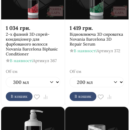
1 034
грн.
1 419
грн.
2-х фазний 3D спрей-
Відновлююча 3D сироватка
кондиціонер для
Novania Barcelona 3D
фарбованого волосся
Repair Serum
Novania Barcelona Biphasic
В наявності
Артикул
372
Conditioner
В наявності
Артикул
367
Об`єм
Об`єм
В кошик
В кошик