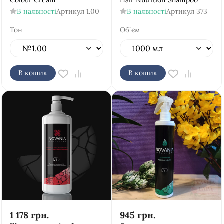
Colour Cream
Hair Nutrition Shampoo
В наявності
Артикул
1.00
В наявності
Артикул
373
Тон
Об`єм
В кошик
В кошик
1 178
грн.
945
грн.