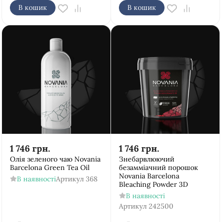
В кошик
В кошик
1 746
грн.
1 746
грн.
Олія зеленого чаю Novania
Знебарвлюючий
Barcelona Green Tea Oil
безамміачний порошок
Novania Barcelona
В наявності
Артикул
368
Bleaching Powder 3D
В наявності
Артикул
242500