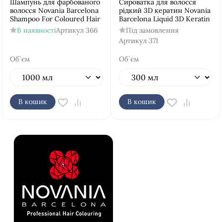
Шампунь для фарбованого
Сироватка для волосся
волосся Novania Barcelona
рідкий 3D кератин Novania
Shampoo For Coloured Hair
Barcelona Liquid 3D Keratin
В наявності
Артикул
366
Під замовлення
Артикул
371
Об`єм
Об`єм
В кошик
В кошик