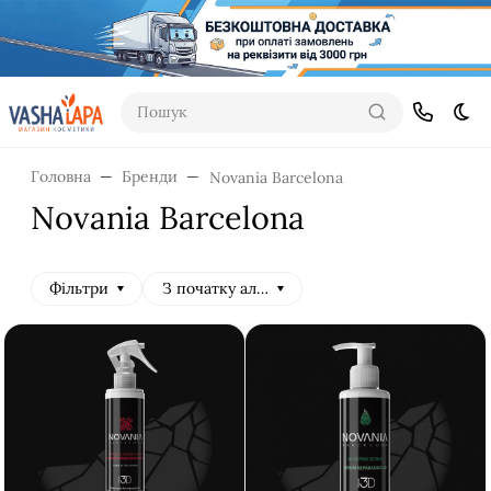
Пошук
Dar
Головна
Бренди
Novania Barcelona
Novania Barcelona
Фільтри
З початку алфавіту