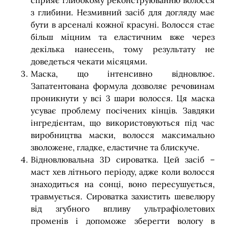
сприяє глибокому реконструюванню волосся
з глибини. Незмивний засіб для догляду має
бути в арсеналі кожної красуні. Волосся стає
більш міцним та еластичним вже через
декілька нанесень, тому результату не
доведеться чекати місяцями.
Маска, що інтенсивно відновлює.
Запатентована формула дозволяє речовинам
проникнути у всі 3 шари волосся. Ця маска
усуває проблему посічених кінців. Завдяки
інгредієнтам, що використовуються під час
виробництва маски, волосся максимально
зволожене, гладке, еластичне та блискуче.
Відновлювальна 3D сироватка. Цей засіб –
маст хев літнього періоду, адже коли волосся
знаходиться на сонці, воно пересушується,
травмується. Сироватка захистить шевелюру
від згубного впливу ультрафіолетових
променів і допоможе зберегти вологу в