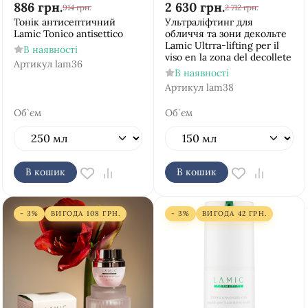
886
грн.
2 630
грн.
914
грн.
2 712
грн.
Тонік антисептичний
Ультраліфтинг для
Lamic Tonico antisettico
обличчя та зони декольте
Lamic Ultrra-lifting per il
В наявності
viso en la zona del decollete
Артикул
lam36
В наявності
Артикул
lam38
Об`єм
Об`єм
В кошик
В кошик
- 3%
ВИГОДА
108
ГРН.
- 3%
ВИГОДА
42
ГРН.