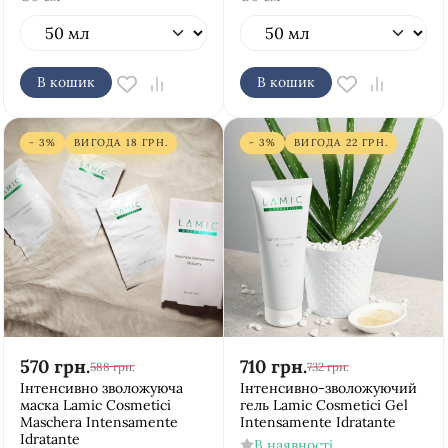
В кошик
В кошик
- 3%
ВИГОДА
18
ГРН.
- 3%
ВИГОДА
22
ГРН.
570
грн.
710
грн.
588
грн.
732
грн.
Інтенсивно зволожуюча
Інтенсивно-зволожуючий
маска Lamic Cosmetici
гель Lamic Cosmetici Gel
Maschera Intensamente
Intensamente Idratante
Idratante
В наявності