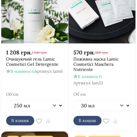
1 208
грн.
570
грн.
1 246
грн.
588
грн.
Очищуючий гель Lamic
Поживна маска Lamic
Cosmetici Gel Detergente
Cosmetici Maschera
Nutriente
В наявності
Артикул
lam6
В наявності
Артикул
lam13
Об`єм
Об`єм
В кошик
В кошик