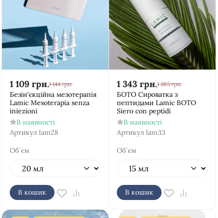
1 109
грн.
1 343
грн.
1 144
грн.
1 385
грн.
Безін'єкційна мезотерапія
БОТО Сироватка з
Lamic Mesoterapia senza
пептидами Lamic BOTO
iniezioni
Siero con peptidi
В наявності
В наявності
Артикул
lam28
Артикул
lam33
Об`єм
Об`єм
В кошик
В кошик