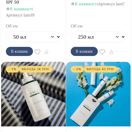
SPF 50
В наявності
Артикул
lam7
В наявності
Артикул
lam19
Об`єм
Об`єм
В кошик
В кошик
- 3%
ВИГОДА
28
ГРН.
- 3%
ВИГОДА
82
ГРН.