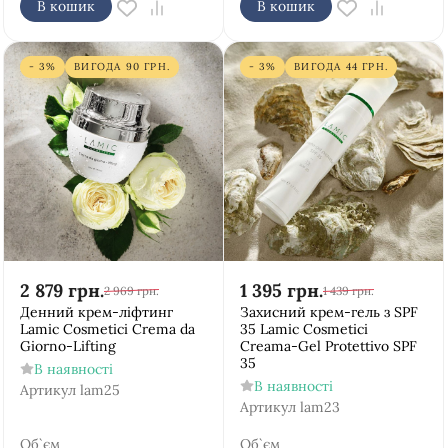
В кошик
В кошик
- 3%
ВИГОДА
90
ГРН.
- 3%
ВИГОДА
44
ГРН.
2 879
грн.
1 395
грн.
2 969
грн.
1 439
грн.
Денний крем-ліфтинг
Захисний крем-гель з SPF
Lamic Cosmetici Crema da
35 Lamic Cosmetici
Giorno-Lifting
Creama-Gel Protettivo SPF
35
В наявності
В наявності
Артикул
lam25
Артикул
lam23
Об`єм
Об`єм