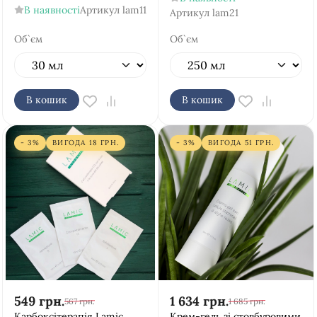
В наявності
Артикул
lam11
Артикул
lam21
Об`єм
Об`єм
В кошик
В кошик
- 3%
ВИГОДА
18
ГРН.
- 3%
ВИГОДА
51
ГРН.
549
грн.
1 634
грн.
567
грн.
1 685
грн.
Карбоксітерапія Lamic
Крем-гель зі стовбуровими