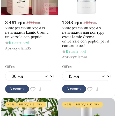
3 481
грн.
1 343
грн.
3 589
грн.
1 385
грн.
Універсальний крем із
Універсальний крем з
пептидами Lamic Crema
пептидами для контуру
universale con peptidi
очей Lamic Crema
universale con peptidi per il
В наявності
contorno occhi
Артикул
lam35
В наявності
Артикул
lam41
Об`єм
Об`єм
В кошик
В кошик
- 3%
ВИГОДА
61
ГРН.
- 3%
ВИГОДА
47
ГРН.