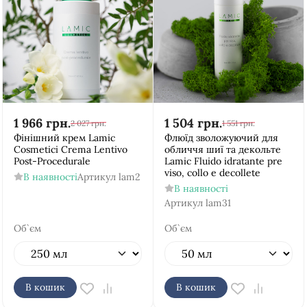
1 966
грн.
1 504
грн.
2 027
грн.
1 551
грн.
Фінішний крем Lamic
Флюїд зволожуючий для
Cosmetici Crema Lentivo
обличчя шиї та декольте
Post-Procedurale
Lamic Fluido idratante pre
viso, collo e decollete
В наявності
Артикул
lam2
В наявності
Артикул
lam31
Об`єм
Об`єм
В кошик
В кошик