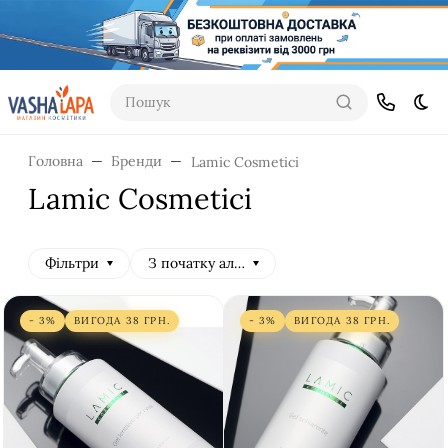
Пошук
Dar
Головна
Бренди
Lamic Cosmetici
Lamic Cosmetici
Фільтри
З початку алфавіту
- 3%
ВИГОДА
38
ГРН.
- 3%
ВИГОДА
38
ГРН.