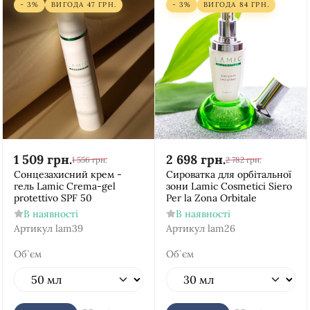
- 3%
ВИГОДА
47
ГРН.
- 3%
ВИГОДА
84
ГРН.
1 509
грн.
2 698
грн.
1 556
грн.
2 782
грн.
Сонцезахисний крем -
Сироватка для орбітальної
гель Lamic Crema-gel
зони Lamic Cosmetici Siero
protettivo SPF 50
Per la Zona Orbitale
В наявності
В наявності
Артикул
lam39
Артикул
lam26
Об`єм
Об`єм