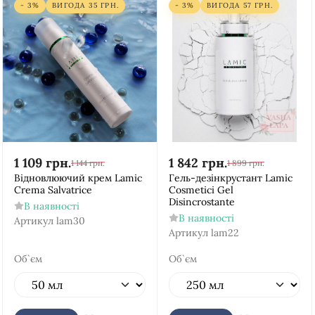
- 3%
ВИГОДА
35
ГРН.
- 3%
ВИГОДА
57
ГРН.
1 109
грн.
1 842
грн.
1 144
грн.
1 899
грн.
Відновлюючий крем Lamic
Гель-дезінкрустант Lamic
Crema Salvatrice
Cosmetici Gel
Disincrostante
В наявності
В наявності
Артикул
lam30
Артикул
lam22
Об`єм
Об`єм