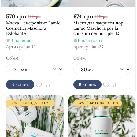
570
грн.
674
грн.
588
грн.
695
грн.
Маска - ексфоліант Lamic
Маска для закриття пор
Cosmetici Maschera
Lamic Maschera per la
Esfoliante
chiusura dei pori pH 4.5
В наявності
В наявності
Артикул
lam12
Артикул
lam37
Об`єм
Об`єм
В кошик
В кошик
- 3%
ВИГОДА
90
ГРН.
- 3%
ВИГОДА
38
ГРН.