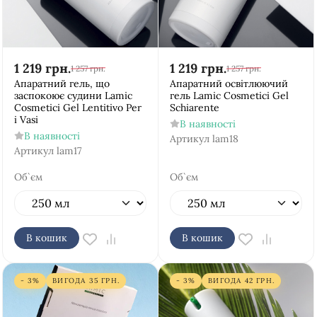
1 219
грн.
1 219
грн.
1 257
грн.
1 257
грн.
Апаратний гель, що
Апаратний освітлюючий
заспокоює судини Lamic
гель Lamic Cosmetici Gel
Cosmetici Gel Lentitivo Per
Schiarente
i Vasi
В наявності
В наявності
Артикул
lam18
Артикул
lam17
Об`єм
Об`єм
В кошик
В кошик
- 3%
ВИГОДА
35
ГРН.
- 3%
ВИГОДА
42
ГРН.