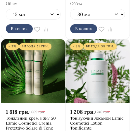
Об`єм
Об`єм
В кошик
В кошик
- 3%
ВИГОДА
51
ГРН.
- 3%
ВИГОДА
38
ГРН.
1 618
грн.
1 208
грн.
1 669
грн.
1 246
грн.
Тональний крем з SPF 50
Тонізуючий лосьйон Lamic
Lamic Cosmetici Crema
Cosmetici Lotion
Protettivo Solare di Tono
Tonificante