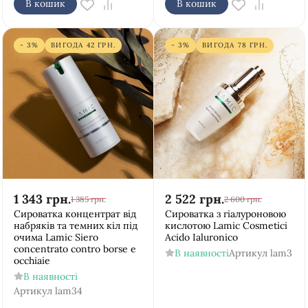
В кошик
В кошик
- 3%
ВИГОДА
42
ГРН.
- 3%
ВИГОДА
78
ГРН.
1 343
грн.
2 522
грн.
1 385
грн.
2 600
грн.
Сироватка концентрат від
Сироватка з гіалуроновою
набряків та темних кіл під
кислотою Lamic Cosmetici
очима Lamic Siero
Acido Ialuronico
concentrato contro borse e
В наявності
Артикул
lam3
occhiaie
В наявності
Артикул
lam34