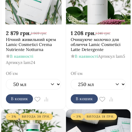
2 879
грн.
1 208
грн.
2 969
грн.
1 246
грн.
Нічний живильний крем
Очищуюче молочко для
Lamic Cosmetici Crema
обличчя Lamic Cosmetici
Nutriente Notturna
Latte Detergente
В наявності
В наявності
Артикул
lam5
Артикул
lam24
Об`єм
Об`єм
В кошик
В кошик
- 3%
ВИГОДА
38
ГРН.
- 3%
ВИГОДА
18
ГРН.