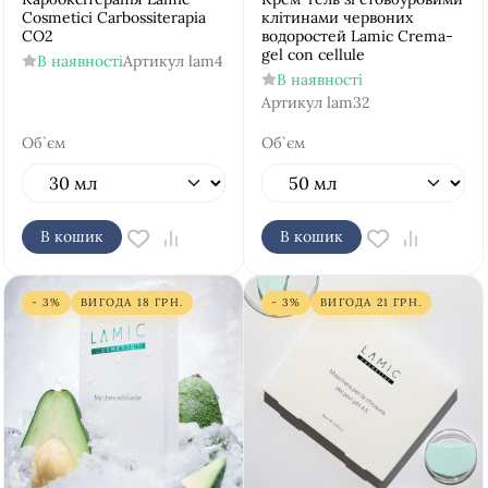
Cosmetici Carbossiterapia
клітинами червоних
CO2
водоростей Lamic Crema-
gel con cellule
В наявності
Артикул
lam4
В наявності
Артикул
lam32
Об`єм
Об`єм
В кошик
В кошик
- 3%
ВИГОДА
18
ГРН.
- 3%
ВИГОДА
21
ГРН.