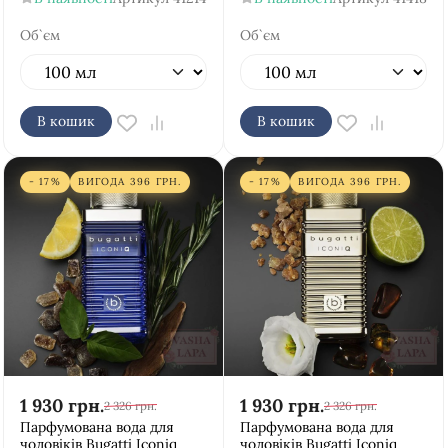
Об`єм
Об`єм
В кошик
В кошик
- 17%
ВИГОДА
396
ГРН.
- 17%
ВИГОДА
396
ГРН.
1 930
грн.
1 930
грн.
2 326
грн.
2 326
грн.
Парфумована вода для
Парфумована вода для
чоловіків Bugatti Iconiq
чоловіків Bugatti Iconiq