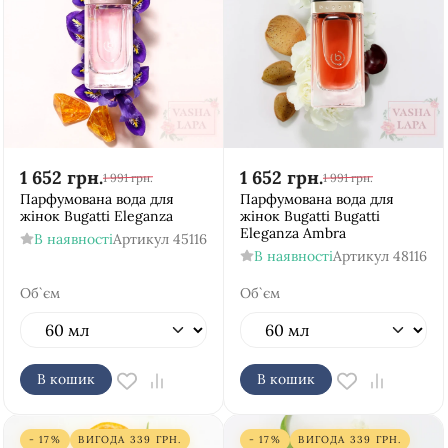
1 652
грн.
1 652
грн.
1 991
грн.
1 991
грн.
Парфумована вода для
Парфумована вода для
жінок Bugatti Eleganza
жінок Bugatti Bugatti
Eleganza Ambra
В наявності
Артикул
45116
В наявності
Артикул
48116
Об`єм
Об`єм
В кошик
В кошик
- 17%
ВИГОДА
339
ГРН.
- 17%
ВИГОДА
339
ГРН.