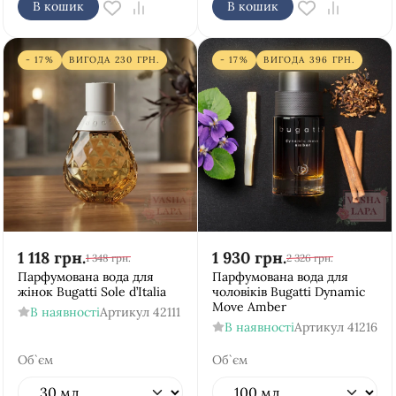
В кошик
В кошик
- 17%
ВИГОДА
230
ГРН.
- 17%
ВИГОДА
396
ГРН.
1 118
грн.
1 930
грн.
1 348
грн.
2 326
грн.
Парфумована вода для
Парфумована вода для
жінок Bugatti Sole d’Italia
чоловіків Bugatti Dynamic
Move Amber
В наявності
Артикул
42111
В наявності
Артикул
41216
Об`єм
Об`єм