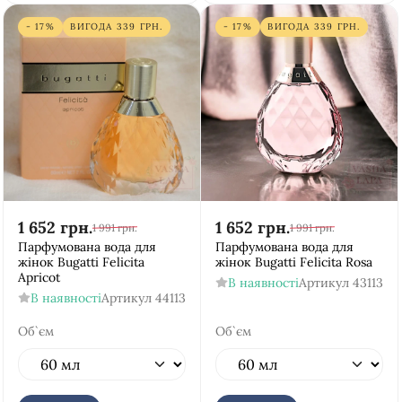
- 17%
ВИГОДА
339
ГРН.
- 17%
ВИГОДА
339
ГРН.
1 652
грн.
1 652
грн.
1 991
грн.
1 991
грн.
Парфумована вода для
Парфумована вода для
жінок Bugatti Felicita
жінок Bugatti Felicita Rosa
Apricot
В наявності
Артикул
43113
В наявності
Артикул
44113
Об`єм
Об`єм