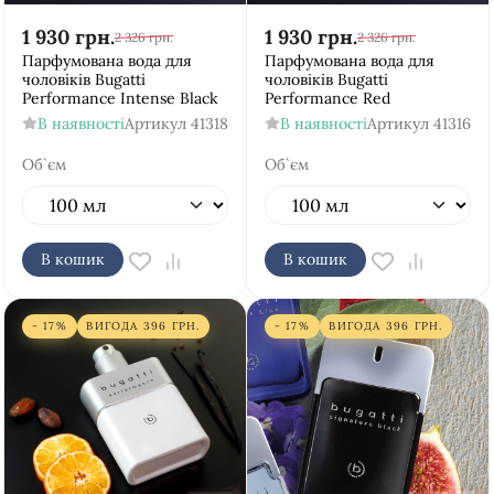
1 930
грн.
1 930
грн.
2 326
грн.
2 326
грн.
Парфумована вода для
Парфумована вода для
чоловіків Bugatti
чоловіків Bugatti
Performance Intense Black
Performance Red
В наявності
Артикул
41318
В наявності
Артикул
41316
Об`єм
Об`єм
В кошик
В кошик
- 17%
ВИГОДА
396
ГРН.
- 17%
ВИГОДА
396
ГРН.