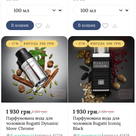
В кошик
В кошик
- 17%
ВИГОДА
396
ГРН.
- 17%
ВИГОДА
396
ГРН.
1 930
грн.
1 930
грн.
2 326
грн.
2 326
грн.
Парфумована вода для
Парфумована вода для
чоловіків Bugatti Dynamic
чоловіків Bugatti Iconiq
Move Chrome
Black
В наявності
Артикул
41214
В наявності
Артикул
41418