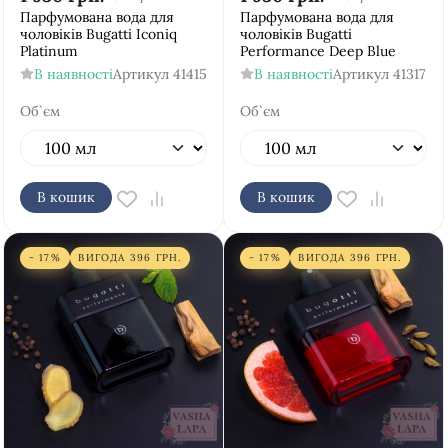
Парфумована вода для
Парфумована вода для
чоловіків Bugatti Iconiq
чоловіків Bugatti
Platinum
Performance Deep Blue
В наявності
Артикул
41415
В наявності
Артикул
41317
Об`єм
Об`єм
В кошик
В кошик
- 17%
ВИГОДА
396
ГРН.
- 17%
ВИГОДА
396
ГРН.