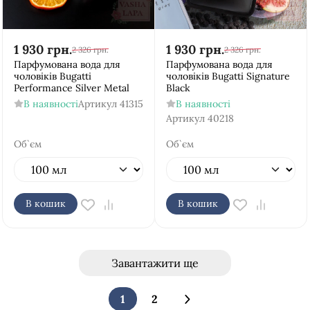
1 930
грн.
1 930
грн.
2 326
грн.
2 326
грн.
Парфумована вода для
Парфумована вода для
чоловіків Bugatti
чоловіків Bugatti Signature
Performance Silver Metal
Black
В наявності
Артикул
41315
В наявності
Артикул
40218
Об`єм
Об`єм
В кошик
В кошик
Завантажити ще
1
2