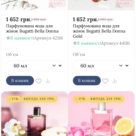
1 652
грн.
1 652
грн.
1 991
грн.
1 991
грн.
Парфумована вода для
Парфумована вода для
жінок Bugatti Bella Donna
жінок Bugatti Bella Donna
Gold
В наявності
Артикул
42116
В наявності
Артикул
44116
Об`єм
Об`єм
В кошик
В кошик
- 17%
ВИГОДА
339
ГРН.
- 17%
ВИГОДА
339
ГРН.