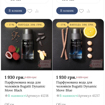
В кошик
В кошик
- 17%
ВИГОДА
396
ГРН.
- 17%
ВИГОДА
396
ГРН.
1 930
грн.
1 930
грн.
2 326
грн.
2 326
грн.
Парфумована вода для
Парфумована вода для
чоловіків Bugatti Dynamic
чоловіків Bugatti Dynamic
Move Black
Move Blue
В наявності
Артикул
41218
В наявності
Артикул
41217
Об`єм
Об`єм