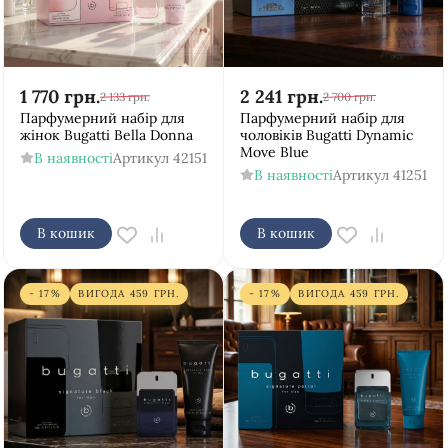
1 770
грн.
2 241
грн.
2 133
грн.
2 700
грн.
Парфумерний набір для
Парфумерний набір для
жінок Bugatti Bella Donna
чоловіків Bugatti Dynamic
Move Blue
В наявності
Артикул
42151
В наявності
Артикул
41251
В кошик
В кошик
- 17%
ВИГОДА
459
ГРН.
- 17%
ВИГОДА
459
ГРН.