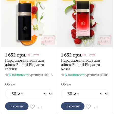
1 652
грн.
1 652
грн.
1 991
грн.
1 991
грн.
Парфумована вода для
Парфумована вода для
жінок Bugatti Eleganza
жінок Bugatti Eleganza
Intensa
Rossa
В наявності
Артикул
46116
В наявності
Артикул
47116
Об`єм
Об`єм
В кошик
В кошик