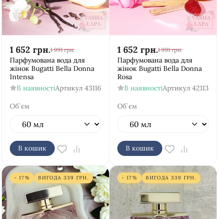
1 652
грн.
1 652
грн.
1 991
грн.
1 991
грн.
Парфумована вода для
Парфумована вода для
жінок Bugatti Bella Donna
жінок Bugatti Bella Donna
Intensa
Rosa
В наявності
Артикул
43116
В наявності
Артикул
42113
Об`єм
Об`єм
В кошик
В кошик
- 17%
ВИГОДА
339
ГРН.
- 17%
ВИГОДА
339
ГРН.