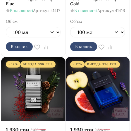
Blue
Gold
В наявності
Артикул
41417
В наявності
Артикул
41416
Об`єм
Об`єм
В кошик
В кошик
- 17%
ВИГОДА
396
ГРН.
- 17%
ВИГОДА
396
ГРН.
1 930
грн.
1 930
грн.
2 326
грн.
2 326
грн.