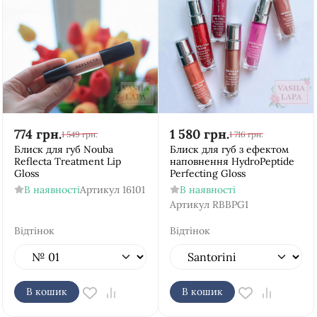
774
грн.
1 580
грн.
1 549
грн.
1 716
грн.
Блиск для губ Nouba
Блиск для губ з ефектом
Reflecta Treatment Lip
наповнення HydroPeptide
Gloss
Perfecting Gloss
В наявності
Артикул
16101
В наявності
Артикул
RBBPG1
Відтінок
Відтінок
В кошик
В кошик