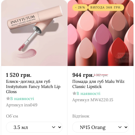
- 28%
ВИГОДА
368
ГРН.
1 520
грн.
944
грн.
1 312
грн.
Блиск-догляд для губ
Помада для губ Malu Wilz
Instytutum Fancy Match Lip
Classic Lipstick
Gloss
В наявності
В наявності
Артикул
MW4220.15
Артикул
ins049
Об`єм
Відтінок