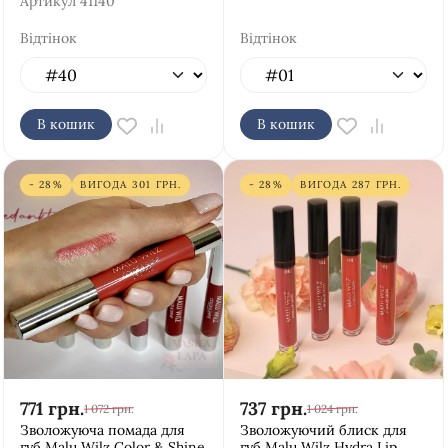
Артикул
41140
Відтінок
Відтінок
В кошик
В кошик
- 28%
ВИГОДА
301
ГРН.
- 28%
ВИГОДА
287
ГРН.
771
грн.
737
грн.
1 072
грн.
1 024
грн.
Зволожуюча помада для
Зволожуючий блиск для
губ Malu Wilz Color & Shine
губ Malu Wilz Hydra Lip