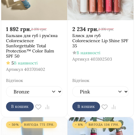
1 892
грн.
2 234
грн.
2 376
грн.
2 376
грн.
Бальзам для губ і рум'яна
Блиск для губ
Colorescience
Colorescience Lip Shine SPF
Sunforgettable Total
35
Protection™ Color Balm
В наявності
SPF 50
Артикул
403102503
5
В наявності
Артикул
403701402
Відтінок
Відтінок
В кошик
В кошик
- 50%
ВИГОДА
775
ГРН.
- 8%
ВИГОДА
136
ГРН.