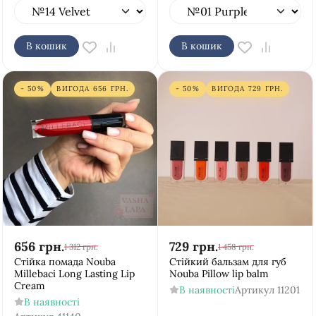
В кошик
В кошик
- 50%
ВИГОДА
656
ГРН.
- 50%
ВИГОДА
729
ГРН.
656
грн.
729
грн.
1 312
грн.
1 458
грн.
Стійка помада Nouba
Стійкий бальзам для губ
Millebaci Long Lasting Lip
Nouba Pillow lip balm
Cream
В наявності
Артикул
11201
В наявності