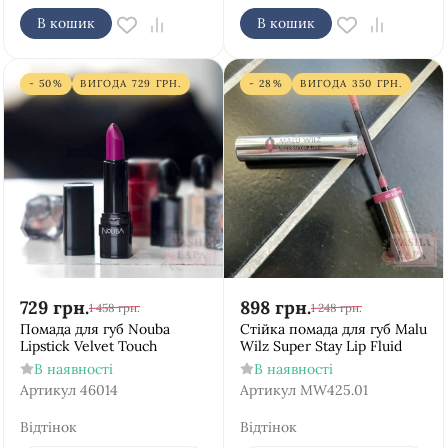
В кошик
В кошик
- 50%
ВИГОДА
729
ГРН.
- 28%
ВИГОДА
350
ГРН.
729
грн.
898
грн.
1 458
грн.
1 248
грн.
Помада для губ Nouba
Стійка помада для губ Malu
Lipstick Velvet Touch
Wilz Super Stay Lip Fluid
В наявності
В наявності
Артикул
46014
Артикул
MW425.01
Відтінок
Відтінок