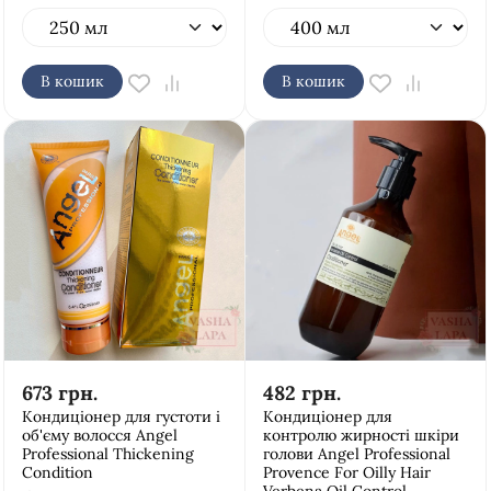
В кошик
В кошик
673
грн.
482
грн.
Кондиціонер для густоти і
Кондиціонер для
об'єму волосся Аngel
контролю жирності шкіри
Рrofessional Thickening
голови Аngel Рrofessional
Condition
Provence For Oilly Hair