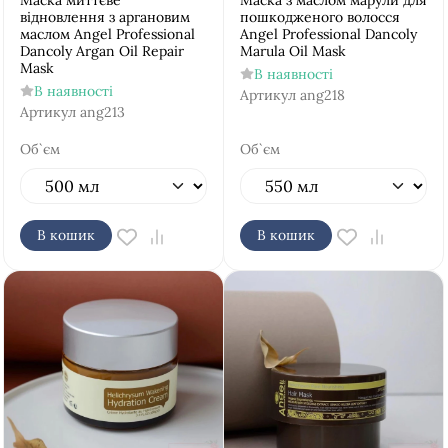
Маска миттєве
Маска з маслом марули для
відновлення з аргановим
пошкодженого волосся
маслом Аngel Рrofessional
Аngel Рrofessional Dancoly
Dancoly Argan Oil Repair
Marula Oil Mask
Mask
В наявності
В наявності
Артикул
ang218
Артикул
ang213
Об`єм
Об`єм
В кошик
В кошик