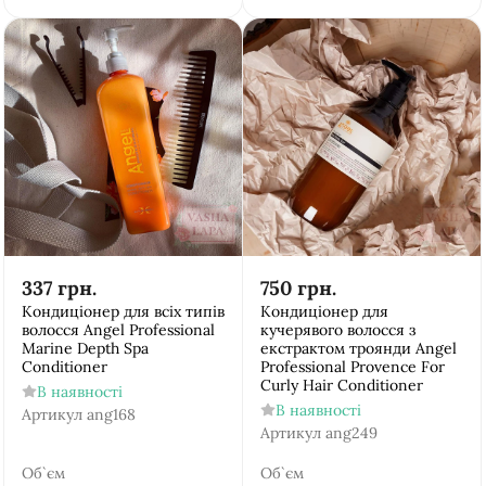
337
грн.
750
грн.
Кондиціонер для всіх типів
Кондиціонер для
волосся Аngel Рrofessional
кучерявого волосся з
Marine Depth Spa
екстрактом троянди Аngel
Conditioner
Рrofessional Provence For
Curly Hair Conditioner
В наявності
В наявності
Артикул
ang168
Артикул
ang249
Об`єм
Об`єм