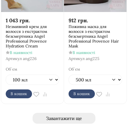
1 043
грн.
912
грн.
Незмивний крем для
Поживна маска для
волосся з екстрактом
волосся з екстрактом
безсмертника Аngel
безсмертника Аngel
Рrofessional Provence
Рrofessional Provence Hair
Hydration Cream
Mask
В наявності
В наявності
Артикул
ang226
Артикул
ang225
Об`єм
Об`єм
В кошик
В кошик
Завантажити ще