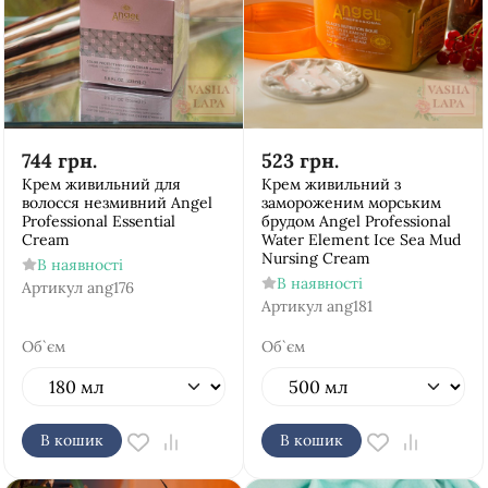
744
грн.
523
грн.
Крем живильний для
Крем живильний з
волосся незмивний Аngel
замороженим морським
Рrofessional Essential
брудом Аngel Рrofessional
Cream
Water Element Ice Sea Mud
Nursing Cream
В наявності
В наявності
Артикул
ang176
Артикул
ang181
Об`єм
Об`єм
В кошик
В кошик