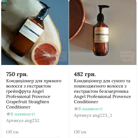
750
грн.
482
грн.
Кондиціонер для прямого
Кондиціонер для сухого та
волосся з екстрактом
пошкодженого волосся з
грейпфрута Аngel
екстрактом безсмертника
Рrofessional Provence
Аngel Рrofessional Provence
Grapefruit Straighten
Conditioner
Conditioner
В наявності
В наявності
Артикул
ang223_1
Артикул
ang252
Об`єм
Об`єм