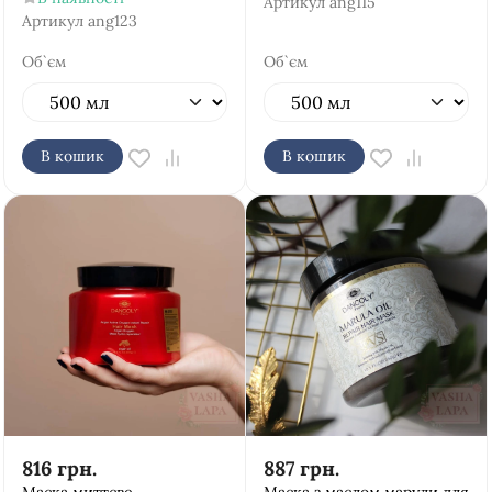
Артикул
ang115
Артикул
ang123
Об`єм
Об`єм
В кошик
В кошик
816
грн.
887
грн.