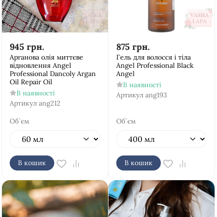
945
грн.
875
грн.
Арганова олія миттєве
Гель для волосся і тіла
відновлення Аngel
Аngel Рrofessional Black
Рrofessional Dancoly Argan
Angel
Oil Repair Oil
В наявності
В наявності
Артикул
ang193
Артикул
ang212
Об`єм
Об`єм
В кошик
В кошик