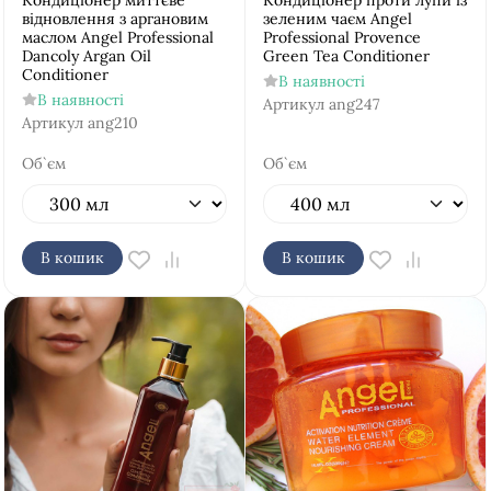
Кондиціонер миттєве
Кондиціонер проти лупи із
відновлення з аргановим
зеленим чаєм Аngel
маслом Аngel Рrofessional
Рrofessional Provence
Dancoly Argan Oil
Green Tea Conditioner
Conditioner
В наявності
В наявності
Артикул
ang247
Артикул
ang210
Об`єм
Об`єм
В кошик
В кошик