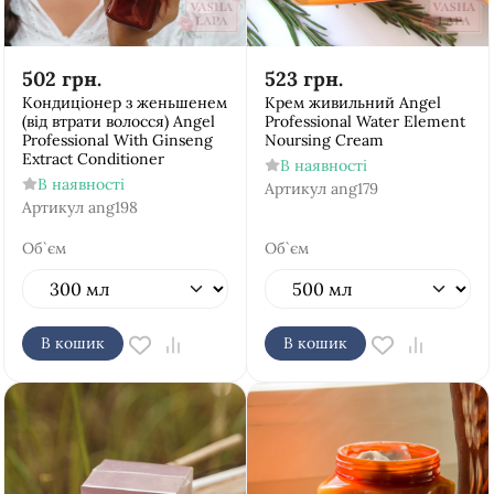
502
грн.
523
грн.
Кондиціонер з женьшенем
Крем живильний Аngel
(від втрати волосся) Аngel
Рrofessional Water Element
Рrofessional With Ginseng
Noursing Cream
Extract Conditioner
В наявності
В наявності
Артикул
ang179
Артикул
ang198
Об`єм
Об`єм
В кошик
В кошик