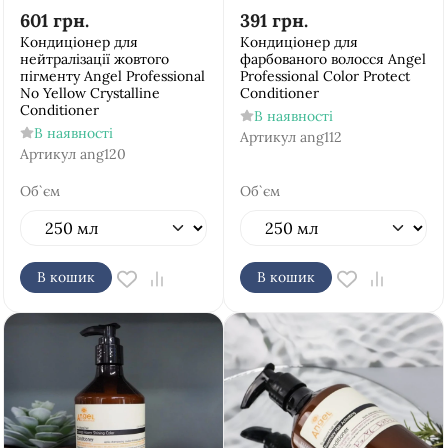
601
грн.
391
грн.
Кондиціонер для
Кондиціонер для
нейтралізації жовтого
фарбованого волосся Аngel
пігменту Аngel Рrofessional
Рrofessional Color Protect
No Yellow Crystalline
Conditioner
Conditioner
В наявності
В наявності
Артикул
ang112
Артикул
ang120
Об`єм
Об`єм
В кошик
В кошик