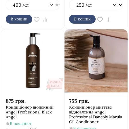
В кошик
В кошик
875
грн.
755
грн.
Кондиціонер щоденний
Кондиціонер миттєве
Аngel Рrofessional Black
відновлення Аngel
Angel
Рrofessional Dancoly Marula
Oil Conditioner
В наявності
В наявності