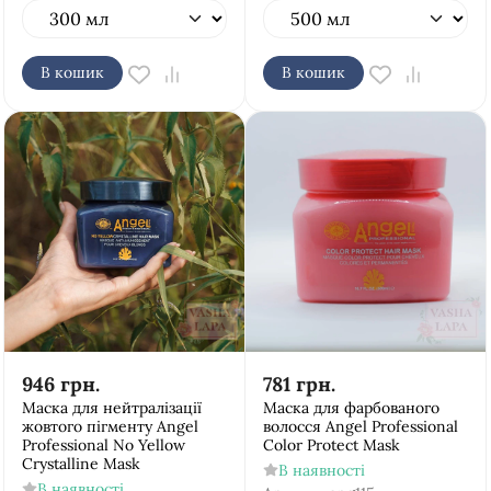
В кошик
В кошик
946
грн.
781
грн.
Маска для нейтралізації
Маска для фарбованого
жовтого пігменту Аngel
волосся Аngel Рrofessional
Рrofessional No Yellow
Color Protect Mask
Crystalline Mask
В наявності
В наявності