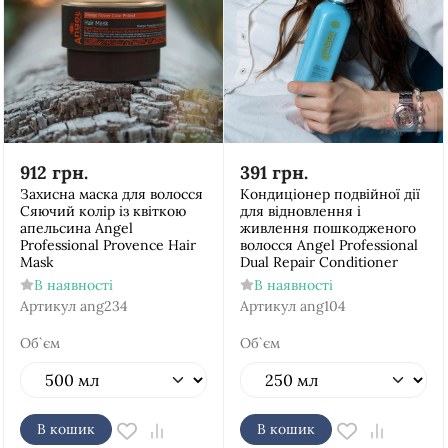
912
грн.
391
грн.
Захисна маска для волосся
Кондиціонер подвійної дії
Сяючий колір із квіткою
для відновлення і
апельсина Аngel
живлення пошкодженого
Рrofessional Provence Hair
волосся Аngel Рrofessional
Mask
Dual Repair Conditioner
В наявності
В наявності
Артикул
ang234
Артикул
ang104
Об`єм
Об`єм
В кошик
В кошик