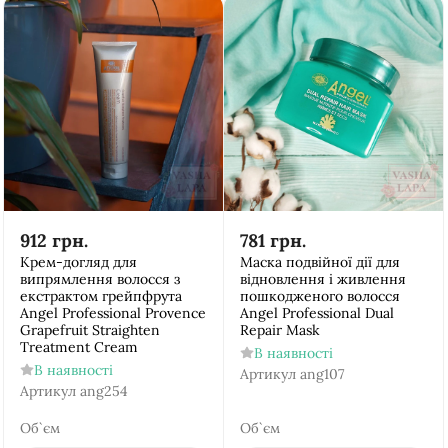
912
грн.
781
грн.
Крем-догляд для
Маска подвійної дії для
випрямлення волосся з
відновлення і живлення
екстрактом грейпфрута
пошкодженого волосся
Аngel Рrofessional Provence
Аngel Рrofessional Dual
Grapefruit Straighten
Repair Mask
Treatment Cream
В наявності
В наявності
Артикул
ang107
Артикул
ang254
Об`єм
Об`єм