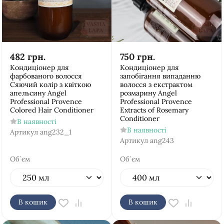
482
грн.
750
грн.
Кондиціонер для
Кондиціонер для
фарбованого волосся
запобігання випаданню
Сяючий колір з квіткою
волосся з екстрактом
апельсину Аngel
розмарину Аngel
Рrofessional Provence
Рrofessional Provence
Colored Hair Conditioner
Extracts of Rosemary
Conditioner
В наявності
В наявності
Артикул
ang232_1
Артикул
ang243
Об`єм
Об`єм
В кошик
В кошик