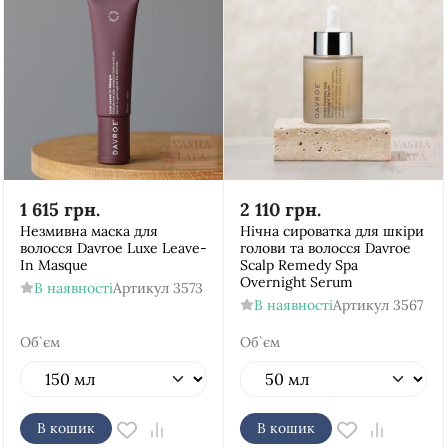
1 615
грн.
2 110
грн.
Незмивна маска для
Нічна сироватка для шкіри
волосся Davroe Luxe Leave-
голови та волосся Davroe
In Masque
Scalp Remedy Spa
Overnight Serum
В наявності
Артикул
3573
В наявності
Артикул
3567
Об`єм
Об`єм
В кошик
В кошик