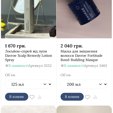
1 670
грн.
2 040
грн.
Лосьйон-спрей від лупи
Маска для зміцнення
Davroe Scalp Remedy Lotion
волосся Davroe Fortitude
Spray
Bond-Building Masque
В наявності
Артикул
3552
В наявності
Артикул
3465
Об`єм
Об`єм
В кошик
В кошик