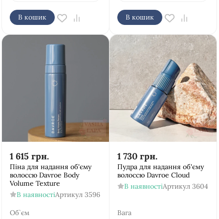
В кошик
В кошик
1 615
грн.
1 730
грн.
Піна для надання об'єму
Пудра для надання об'єму
волоссю Davroe Body
волоссю Davroe Cloud
Volume Texture
В наявності
Артикул
3604
В наявності
Артикул
3596
Об`єм
Вага