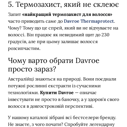
5. Термозахист, який не склеює
Запит
«найкращий термозахист для волосся»
часто приводить саме до
Davroe Thermaprotect
.
Чому? Тому що це спрей, який ви не відчуваєте на
волоссі. Він працює як невидимий щит до 230
градусів, але при цьому залишає волосся
розсипчастим.
Чому варто обрати Davroe
просто зараз?
Австралійці знаються на природі. Вони поєднали
потужні рослинні екстракти із сучасними
технологіями.
Купити Davroe
— означає
інвестувати не просто в баночку, а у здоров'я свого
волосся в довгостроковій перспективі.
У нашому каталозі зібрані всі бестселери бренду.
Не знаєте, з чого почати? Спробуйте легендарну