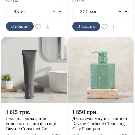
Об`єм
Об`єм
В кошик
В кошик
1 615
грн.
1 850
грн.
Гель для укладання
Детокс-шампунь з глиною
волосся сильної фіксації
Davroe Curlicue Cleansing
Davroe Construct Gel
Clay Shampoo