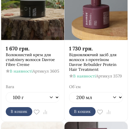
1 670
грн.
1 730
грн.
Волокнистий крем для
Відновлюючий засіб для
стайлінгу волосся Davroe
волосся з протеїном
Fibre Creme
Davroe Rebuilder Protein
Hair Treatment
В наявності
Артикул
3605
В наявності
Артикул
3579
Вага
Об`єм
В кошик
В кошик