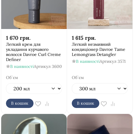
1 670
грн.
1 615
грн.
Легкий крем для
Легкий незмивний
укладання курчавого
кондиціонер Davroe Tame
волосся Davroe Curl Creme
Lemongrass Detangler
Definer
В наявності
Артикул
3571
В наявності
Артикул
3600
Об`єм
Об`єм
В кошик
В кошик