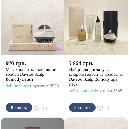
970
грн.
7 854
грн.
Масажна щітка для шкіри
Набір для догляду за
голови Davroe Scalp
шкірою голови та волоссям
Remedy Brush
Davroe Scalp Remedy Spa
Pack
В наявності
Артикул
3553
В наявності
Артикул
3565
В кошик
В кошик