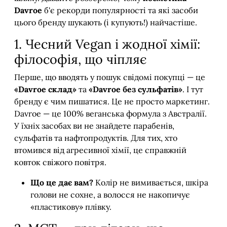
Davroe
б'є рекорди популярності та які засоби
цього бренду шукають (і купують!) найчастіше.
1. Чесний Vegan і жодної хімії:
філософія, що чіпляє
Перше, що вводять у пошук свідомі покупці — це
«Davroe склад»
та
«Davroe без сульфатів»
. І тут
бренду є чим пишатися. Це не просто маркетинг.
Davroe — це 100% веганська формула з Австралії.
У їхніх засобах ви не знайдете парабенів,
сульфатів та нафтопродуктів. Для тих, хто
втомився від агресивної хімії, це справжній
ковток свіжого повітря.
Що це дає вам?
Колір не вимивається, шкіра
голови не сохне, а волосся не накопичує
«пластикову» плівку.