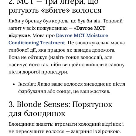
2. MCT — три літери, що
рятують «вбите» волосся
Якби у бренду був король, це був би він. Топовий
запит у всіх пошуковиках —
«Davroe MCT
відгуки»
. Мова про
Davroe MCT Moisture
Conditioning Treatment
. Це зволожувальна маска
глибокої дії, яка працює як швидка допомога.
Вона не обтяжує (навіть тонке волосся!), але
насичує його так, ніби ви щойно вийшли з салону
після дорогої процедури.
Інсайт:
Якщо ваше волосся зневоднене після
фарбування або сонця, це ваш мастхев.
3. Blonde Senses: Порятунок
для блондинок
Блондинки знають: втримати холодний відтінок і
не пересушити волосся — завдання із зірочкою.