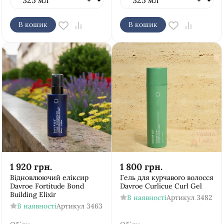
В кошик
В кошик
1 920
грн.
1 800
грн.
Відновлюючий еліксир
Гель для курчавого волосся
Davroe Fortitude Bond
Davroe Curlicue Curl Gel
Building Elixir
В наявності
Артикул
3482
В наявності
Артикул
3463