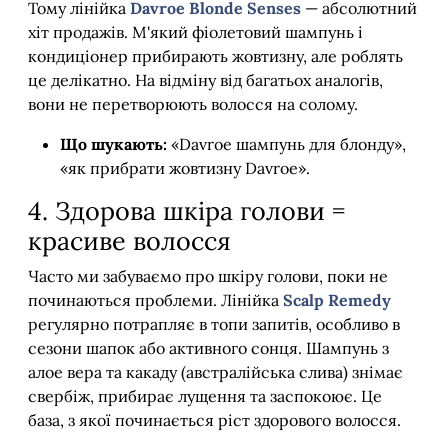
Тому лінійка
Davroe Blonde Senses
— абсолютний
хіт продажів. М'який фіолетовий шампунь і
кондиціонер прибирають жовтизну, але роблять
це делікатно. На відміну від багатьох аналогів,
вони не перетворюють волосся на солому.
Що шукають:
«Davroe шампунь для блонду»,
«як прибрати жовтизну Davroe».
4. Здорова шкіра голови =
красиве волосся
Часто ми забуваємо про шкіру голови, поки не
починаються проблеми. Лінійка
Scalp Remedy
регулярно потрапляє в топи запитів, особливо в
сезони шапок або активного сонця. Шампунь з
алое вера та какаду (австралійська слива) знімає
свербіж, прибирає лущення та заспокоює. Це
база, з якої починається ріст здорового волосся.