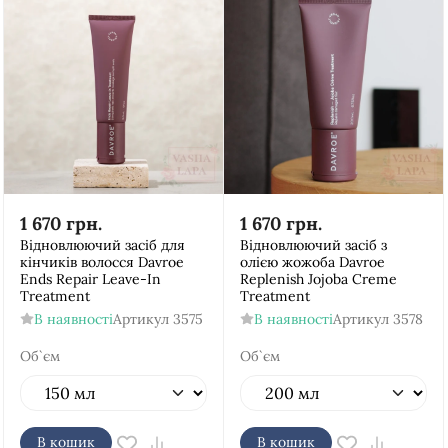
1 670
грн.
1 670
грн.
Відновлюючий засіб для
Відновлюючий засіб з
кінчиків волосся Davroe
олією жожоба Davroe
Ends Repair Leave-In
Replenish Jojoba Creme
Treatment
Treatment
В наявності
Артикул
3575
В наявності
Артикул
3578
Об`єм
Об`єм
В кошик
В кошик