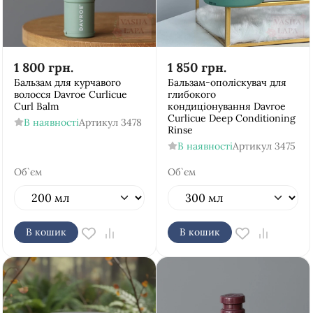
1 800
грн.
1 850
грн.
Бальзам для курчавого
Бальзам-ополіскувач для
волосся Davroe Curlicue
глибокого
Curl Balm
кондиціонування Davroe
Curlicue Deep Conditioning
В наявності
Артикул
3478
Rinse
В наявності
Артикул
3475
Об`єм
Об`єм
В кошик
В кошик