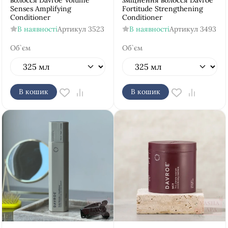
волосся Davroe Volume
зміцнення волосся Davroe
Senses Amplifying
Fortitude Strengthening
Conditioner
Conditioner
В наявності
Артикул
3523
В наявності
Артикул
3493
Об`єм
Об`єм
В кошик
В кошик