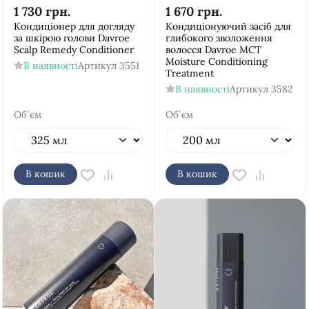
1 730
грн.
1 670
грн.
Кондиціонер для догляду
Кондиціонуючий засіб для
за шкірою голови Davroe
глибокого зволоження
Scalp Remedy Conditioner
волосся Davroe MCT
Moisture Conditioning
В наявності
Артикул
3551
Treatment
В наявності
Артикул
3582
Об`єм
Об`єм
В кошик
В кошик