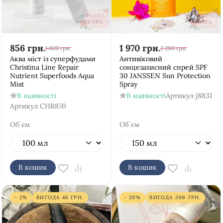
856
грн.
1 970
грн.
1 020
грн.
2 290
грн.
Аква міст із суперфудами
Антивіковий
Christina Line Repair
сонцезахисний спрей SPF
Nutrient Superfoods Aqua
30 JANSSEN Sun Protection
Mist
Spray
В наявності
В наявності
Артикул
j8831
Артикул
CHR870
Об`єм
Об`єм
В кошик
В кошик
- 2%
ВИГОДА
46
ГРН.
- 20%
ВИГОДА
396
ГРН.