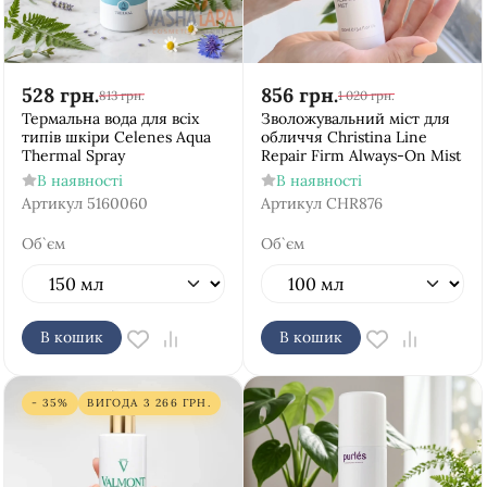
528
грн.
856
грн.
813
грн.
1 020
грн.
Термальна вода для всіх
Зволожувальний міст для
типів шкіри Celenes Aqua
обличчя Christina Line
Thermal Spray
Repair Firm Always-On Mist
В наявності
В наявності
Артикул
5160060
Артикул
CHR876
Об`єм
Об`єм
В кошик
В кошик
- 35%
ВИГОДА
3 266
ГРН.