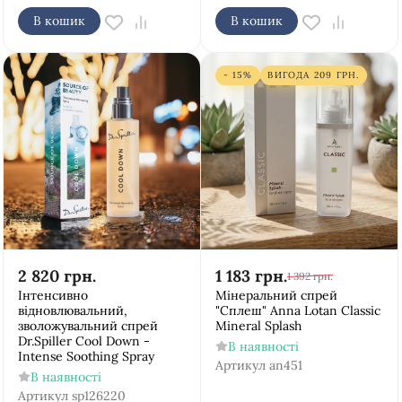
В кошик
В кошик
- 15%
ВИГОДА
209
ГРН.
2 820
грн.
1 183
грн.
1 392
грн.
Інтенсивно
Мінеральний спрей
відновлювальний,
"Сплеш" Anna Lotan Classic
зволожувальний спрей
Mineral Splash
Dr.Spiller Cool Down -
В наявності
Intense Soothing Spray
Артикул
an451
В наявності
Артикул
sp126220