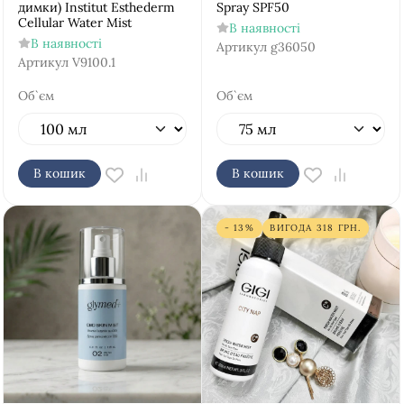
димки) Institut Esthederm
Spray SPF50
Cellular Water Mist
В наявності
В наявності
Артикул
g36050
Артикул
V9100.1
Об`єм
Об`єм
В кошик
В кошик
- 13%
ВИГОДА
318
ГРН.