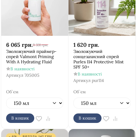
6 065
грн.
1 620
грн.
9 331
грн.
Зволожуючий праймер-
Зволожуючий
спрей Valmont Priming
сонцезахисний спрей
With A Hydrating Fluid
Purles 114 Protective Mist
SPF 50+
В наявності
В наявності
Артикул
705005
Артикул
pur114
Об`єм
Об`єм
В кошик
В кошик
- 6%
ВИГОДА
142
ГРН.