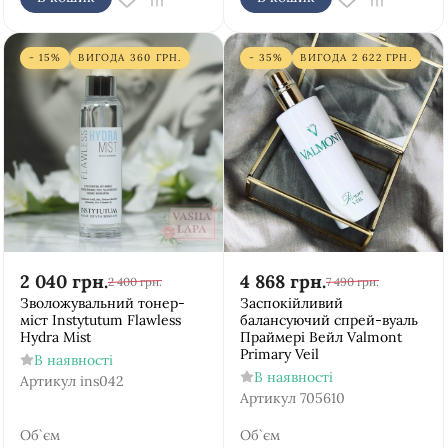
- 15%
ВИГОДА
360
ГРН.
- 35%
ВИГОДА
2 622
ГРН.
2 040
грн.
4 868
грн.
2 400
грн.
7 490
грн.
Зволожувальний тонер-
Заспокійливий
міст Instytutum Flawless
балансуючий спрей-вуаль
Hydra Mist
Праймері Вейл Valmont
Primary Veil
В наявності
В наявності
Артикул
ins042
Артикул
705610
Об`єм
Об`єм