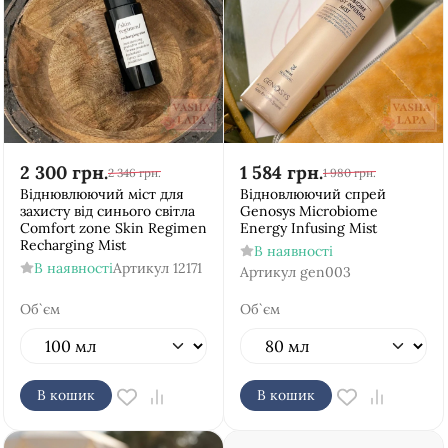
2 300
грн.
1 584
грн.
2 346
грн.
1 980
грн.
Віднювлюючий міст для
Відновлюючий спрей
захисту від синього світла
Genosys Microbiome
Comfort zone Skin Regimen
Energy Infusing Mist
Recharging Mist
В наявності
В наявності
Артикул
12171
Артикул
gen003
Об`єм
Об`єм
В кошик
В кошик