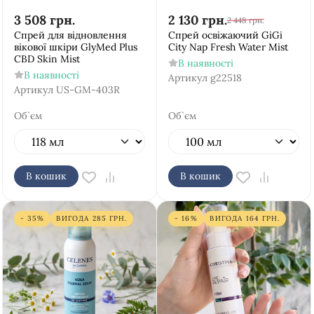
3 508
грн.
2 130
грн.
2 448
грн.
Спрей для відновлення
Спрей освіжаючий GiGi
вікової шкіри GlyMed Plus
City Nap Fresh Water Mist
CBD Skin Mist
В наявності
В наявності
Артикул
g22518
Артикул
US-GM-403R
Об`єм
Об`єм
В кошик
В кошик
- 35%
ВИГОДА
285
ГРН.
- 16%
ВИГОДА
164
ГРН.