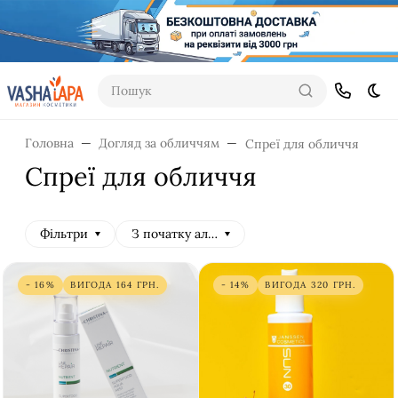
Пошук
Dar
Головна
Догляд за обличчям
Спреї для обличчя
Спреї для обличчя
Фільтри
З початку алфавіту
- 16%
ВИГОДА
164
ГРН.
- 14%
ВИГОДА
320
ГРН.