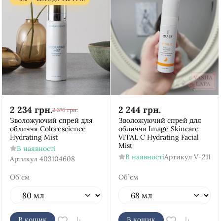
2 234
грн.
2 244
грн.
2 376
грн.
Зволожуючий спрей для
Зволожуючий спрей для
обличчя Colorescience
обличчя Image Skincare
Hydrating Mist
VITAL C Hydrating Facial
Mist
В наявності
В наявності
Артикул
V-211
Артикул
403104608
Об`єм
Об`єм
В кошик
В кошик