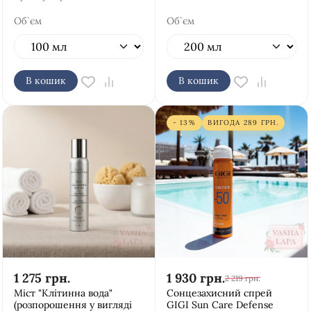
Об`єм
Об`єм
В кошик
В кошик
- 13%
ВИГОДА
289
ГРН.
1 275
грн.
1 930
грн.
2 219
грн.
Міст "Клітинна вода"
Сонцезахисний спрей
(розпорошення у вигляді
GIGI Sun Care Defense