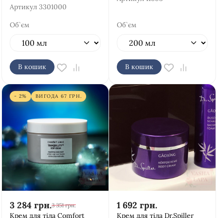
Артикул
3301000
Об`єм
Об`єм
В кошик
В кошик
- 2%
ВИГОДА
67
ГРН.
3 284
грн.
1 692
грн.
3 351
грн.
Крем для тіла Comfort
Крем для тіла Dr.Spiller