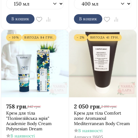
В кошик
В кошик
- 10%
ВИГОДА
84
ГРН.
- 2%
ВИГОДА
41
ГРН.
758
грн.
2 050
грн.
842
грн.
2 091
грн.
Крем для тіла
Крем для тіла Comfort
"Полінезійська мрія"
zone Aromasoul
Academie Body Cream
Mediterranean Body Cream
Polynesian Dream
В наявності
В наявності
Артикул
11605