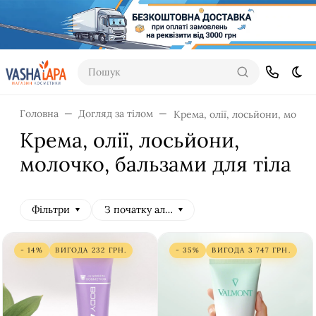
Пошук
Dar
Головна
Догляд за тілом
Крема, олії, лосьйони, молоч
Крема, олії, лосьйони,
молочко, бальзами для тіла
Фільтри
З початку алфавіту
- 14%
ВИГОДА
232
ГРН.
- 35%
ВИГОДА
3 747
ГРН.