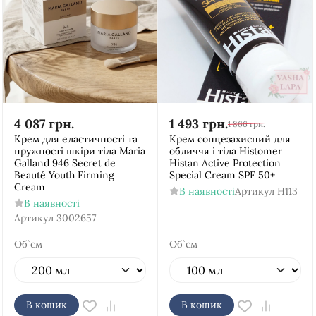
4 087
грн.
1 493
грн.
1 866
грн.
Крем для еластичності та
Крем сонцезахисний для
пружності шкіри тіла Maria
обличчя і тіла Histomer
Galland 946 Secret de
Histan Active Protection
Beauté Youth Firming
Special Cream SPF 50+
Cream
В наявності
Артикул
H113
В наявності
Артикул
3002657
Об`єм
Об`єм
В кошик
В кошик