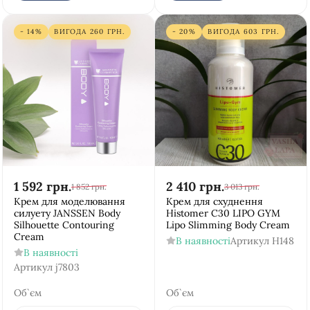
- 14%
ВИГОДА
260
ГРН.
- 20%
ВИГОДА
603
ГРН.
1 592
грн.
2 410
грн.
1 852
грн.
3 013
грн.
Крем для моделювання
Крем для схуднення
силуету JANSSEN Body
Histomer С30 LIPO GYM
Silhouette Contouring
Lipo Slimming Body Cream
Cream
В наявності
Артикул
H148
В наявності
Артикул
j7803
Об`єм
Об`єм