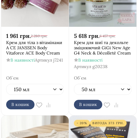
1 961
грн.
5 618
грн.
2 280
грн.
6 457
грн.
Крем для тіла з вітамінами
Крем для шиї та декольте
А СЕ JANSSEN Body
зміцнюючий GiGi New Age
Vitaforce ACE Body Cream
G4 Neck & Décolleté Cream
В наявності
Артикул
j7241
В наявності
Артикул
g20238
Об`єм
Об`єм
В кошик
В кошик
- 20%
ВИГОДА
373
ГРН.