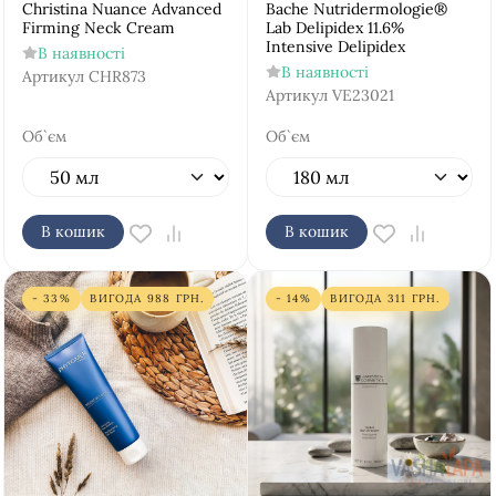
Christina Nuance Advanced
Bache Nutridermologie®
Firming Neck Cream
Lab Delipidex 11.6%
Intensive Delipidex
В наявності
В наявності
Артикул
CHR873
Артикул
VE23021
Об`єм
Об`єм
В кошик
В кошик
- 33%
ВИГОДА
988
ГРН.
- 14%
ВИГОДА
311
ГРН.