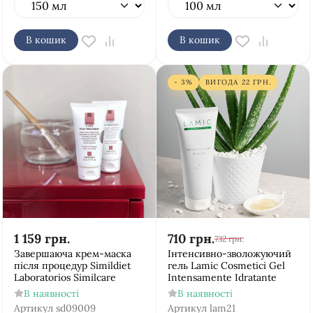
В кошик
В кошик
- 3%
ВИГОДА
22
ГРН.
1 159
грн.
710
грн.
732
грн.
Завершаюча крем-маска
Інтенсивно-зволожуючий
після процедур Simildiet
гель Lamic Cosmetici Gel
Laboratorios Similcare
Intensamente Idratante
В наявності
В наявності
Артикул
sd09009
Артикул
lam21