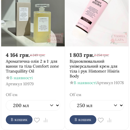
4 164
грн.
1 803
грн.
4 249
грн.
2 254
грн.
Ароматична олія 2 в 1: для
Відновлювальний
ванни та тіла Comfort zone
універсальний крем для
Tranquillity Oil
тіла і рук Histomer Hisiris
Body
В наявності
В наявності
Артикул
H078
Артикул
10979
Об`єм
Об`єм
В кошик
В кошик