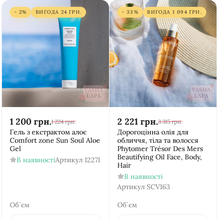
- 2%
ВИГОДА
24
ГРН.
- 33%
ВИГОДА
1 094
ГРН.
1 200
грн.
2 221
грн.
1 224
грн.
3 315
грн.
Гель з екстрактом алоє
Дорогоцінна олія для
Comfort zone Sun Soul Aloe
обличчя, тіла та волосся
Gel
Phytomer Trésor Des Mers
Beautifying Oil Face, Body,
В наявності
Артикул
12271
Hair
В наявності
Артикул
SCV163
Об`єм
Об`єм