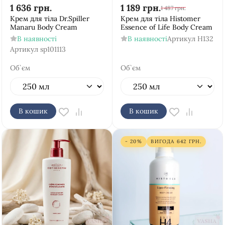
1 636
грн.
1 189
грн.
1 487
грн.
Крем для тіла Dr.Spiller
Крем для тіла Histomer
Manaru Body Cream
Essence of Life Body Cream
В наявності
В наявності
Артикул
H132
Артикул
sp101113
Об`єм
Об`єм
В кошик
В кошик
- 20%
ВИГОДА
642
ГРН.