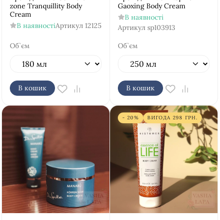
zone Tranquillity Body
Gaoxing Body Cream
Cream
В наявності
В наявності
Артикул
12125
Артикул
sp103913
Об`єм
Об`єм
В кошик
В кошик
- 20%
ВИГОДА
298
ГРН.