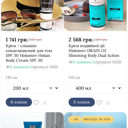
1 741
грн.
2 568
грн.
2 176
грн.
3 210
грн.
Крем - сліммінг
Крем подвійної дії
сонцезахисний для тіла
Histomer DRAIN O2
SPF 30 Histomer Histan
Slimming Body Dual Action
Body Cream SPF 30
В наявності
Артикул
H156
В наявності
Артикул
H110
Об`єм
Об`єм
В кошик
В кошик
- 2%
ВИГОДА
36
ГРН.