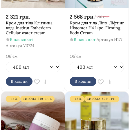
2 321
грн.
2 568
грн.
3 210
грн.
Крем для тіла Клітинна
Крем для тіла Ліпо-Ліфтінг
вода Institut Esthederm
Histomer H4 Lipo-Firming
Cellular water cream
Body Cream
В наявності
В наявності
Артикул
H177
Артикул
V3724
Об`єм
Об`єм
В кошик
В кошик
- 14%
ВИГОДА
319
ГРН.
- 13%
ВИГОДА
839
ГРН.