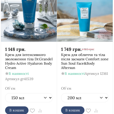
1 148
грн.
1 749
грн.
1 785
грн.
Крем для інтенсивного
Крем для обличчя та тіла
зволоження тіла Dr.Grandel
після засмаги Comfort zone
Hydro Active Hyaluron Body
Sun Soul Face&Body
Cream
Aftersun
В наявності
В наявності
Артикул
12161
Артикул
gr41539
Об`єм
Об`єм
В кошик
В кошик