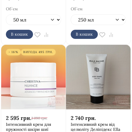
Об`єм
Об`єм
В кошик
В кошик
- 16%
ВИГОДА
495
ГРН.
2 595
грн.
2 740
грн.
3 090
грн.
Інтенсивний крем для
Інтенсивний крем від
пружності шкіри шиї
целюліту Деліпідекс Ella