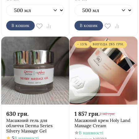
В кошик
В кошик
- 13%
ВИГОДА
285
ГРН.
630
грн.
1 857
грн.
2 142
грн.
Масажний гель для
Масажний крем Holy Land
обличчя Derma Series
Massage Cream
Silvery Massage Gel
В наявності
5
В наявності