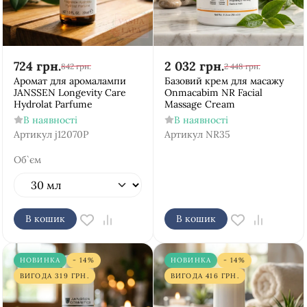
724
грн.
2 032
грн.
842
грн.
2 448
грн.
Аромат для аромалампи
Базовий крем для масажу
JANSSEN Longevity Care
Onmacabim NR Facial
Hydrolat Parfume
Massage Cream
В наявності
В наявності
Артикул
j12070P
Артикул
NR35
Об`єм
В кошик
В кошик
НОВИНКА
- 14%
НОВИНКА
- 14%
ВИГОДА
319
ГРН.
ВИГОДА
416
ГРН.