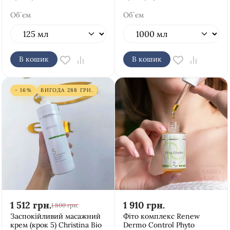
Об`єм
Об`єм
В кошик
В кошик
- 16%
ВИГОДА
288
ГРН.
1 512
грн.
1 910
грн.
1 800
грн.
Заспокійливий масажний
Фіто комплекс Renew
крем (крок 5) Christina Bio
Dermo Control Phyto