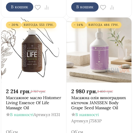
В кошик
В кошик
- 20%
ВИГОДА
553
ГРН.
- 14%
ВИГОДА
486
ГРН.
2 214
грн.
2 980
грн.
2 767
грн.
3 466
грн.
Массажное масло Histomer
Масажна олія виноградних
Living Essence Of Life
кісточок JANSSEN Body
Massage Oil
Grape Seed Massage Oil
В наявності
Артикул
H131
В наявності
Артикул
j7583P
Об`єм
Об`єм