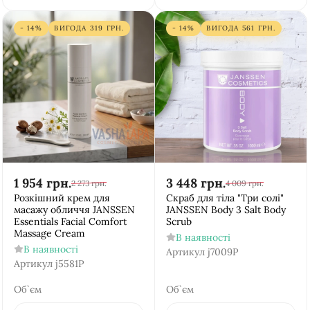
- 14%
ВИГОДА
319
ГРН.
- 14%
ВИГОДА
561
ГРН.
1 954
грн.
3 448
грн.
2 273
грн.
4 009
грн.
Розкішний крем для
Скраб для тіла "Три солі"
масажу обличчя JANSSEN
JANSSEN Body 3 Salt Body
Essentials Facial Comfort
Scrub
Massage Cream
В наявності
В наявності
Артикул
j7009Р
Артикул
j5581P
Об`єм
Об`єм