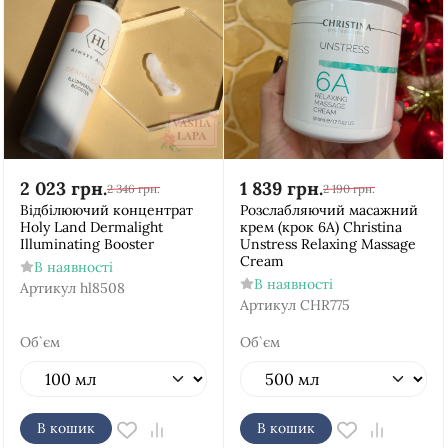
2 023
грн.
1 839
грн.
2 346
грн.
2 190
грн.
Відбілюючий концентрат
Розслабляючий масажний
Holy Land Dermalight
крем (крок 6A) Christina
Illuminating Booster
Unstress Relaxing Massage
Cream
В наявності
В наявності
Артикул
hl8508
Артикул
CHR775
Об`єм
Об`єм
В кошик
В кошик