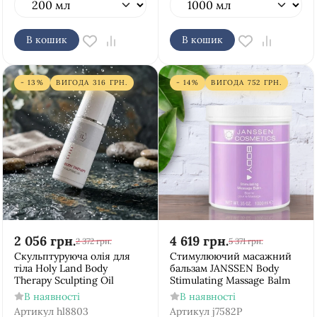
В кошик
В кошик
- 13%
ВИГОДА
316
ГРН.
- 14%
ВИГОДА
752
ГРН.
2 056
грн.
4 619
грн.
2 372
грн.
5 371
грн.
Скульптуруюча олія для
Стимулюючий масажний
тіла Holy Land Body
бальзам JANSSEN Body
Therapy Sculpting Oil
Stimulating Massage Balm
В наявності
В наявності
Артикул
hl8803
Артикул
j7582Р