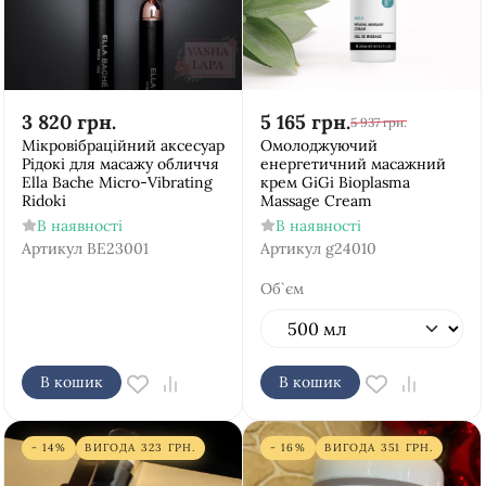
3 820
грн.
5 165
грн.
5 937
грн.
Мікровібраційний аксесуар
Омолоджуючий
Рідокі для масажу обличчя
енергетичний масажний
Ella Bache Micro-Vibrating
крем GiGi Bioplasma
Ridoki
Massage Cream
В наявності
В наявності
Артикул
BE23001
Артикул
g24010
Об`єм
В кошик
В кошик
- 14%
ВИГОДА
323
ГРН.
- 16%
ВИГОДА
351
ГРН.