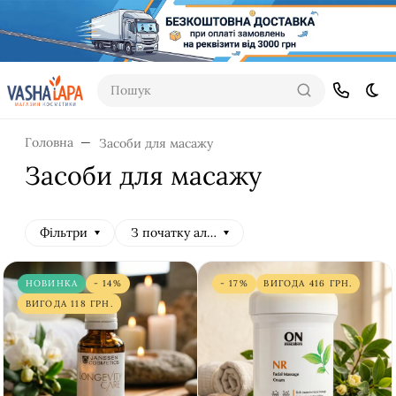
Пошук
Dar
Головна
Засоби для масажу
Засоби для масажу
Фільтри
З початку алфавіту
НОВИНКА
- 14%
- 17%
ВИГОДА
416
ГРН.
ВИГОДА
118
ГРН.