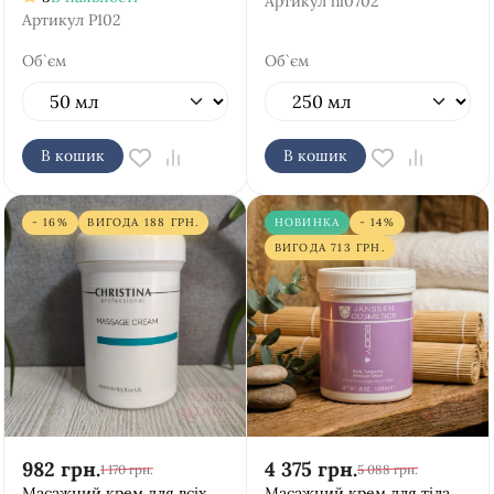
Артикул
hl0702
Артикул
P102
Об`єм
Об`єм
В кошик
В кошик
- 16%
ВИГОДА
188
ГРН.
НОВИНКА
- 14%
ВИГОДА
713
ГРН.
982
грн.
4 375
грн.
1 170
грн.
5 088
грн.
Масажний крем для всіх
Масажний крем для тіла