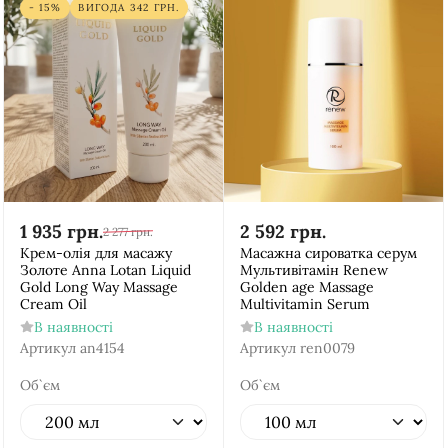
- 15%
ВИГОДА
342
ГРН.
1 935
грн.
2 592
грн.
2 277
грн.
Крем-олія для масажу
Масажна сироватка серум
Золоте Аnna Lotan Liquid
Мультивітамін Renew
Gold Long Way Massage
Golden age Massage
Cream Oil
Multivitamin Serum
В наявності
В наявності
Артикул
an4154
Артикул
ren0079
Об`єм
Об`єм