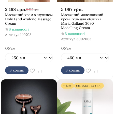
2 188
грн.
5 087
грн.
2 525
грн.
Масажний крем з азуленом
Масажний моделюючий
Holy Land Azulene Massage
крем-гель для обличчя
Cream
Maria Galland 3090
Modelling Cream
В наявності
В наявності
Артикул
hl0703
Артикул
3002063
Об`єм
Об`єм
В кошик
В кошик
- 13%
ВИГОДА
772
ГРН.