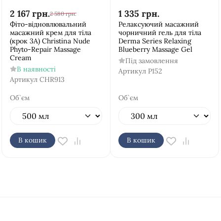
2 167
грн.
1 335
грн.
2 580
грн.
Фіто-відновлювальний
Релаксуючий масажний
масажний крем для тіла
чорничний гель для тіла
(крок 3A) Christina Nude
Derma Series Relaxing
Phyto-Repair Massage
Blueberry Massage Gel
Cream
Під замовлення
В наявності
Артикул
P152
Артикул
CHR913
Об`єм
Об`єм
В кошик
В кошик