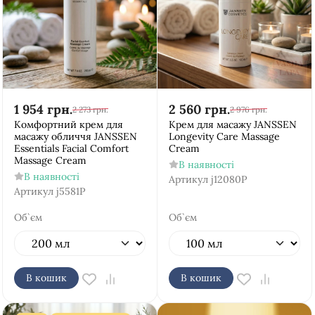
1 954
грн.
2 560
грн.
2 273
грн.
2 976
грн.
Комфортний крем для
Крем для масажу JANSSEN
масажу обличчя JANSSEN
Longevity Care Massage
Essentials Facial Comfort
Cream
Massage Cream
В наявності
В наявності
Артикул
j12080P
Артикул
j5581P
Об`єм
Об`єм
В кошик
В кошик