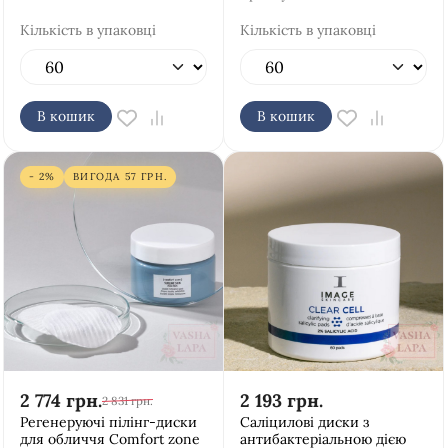
Кількість в упаковці
Кількість в упаковці
В кошик
В кошик
- 2%
ВИГОДА
57
ГРН.
2 774
грн.
2 193
грн.
2 831
грн.
Регенеруючі пілінг-диски
Саліцилові диски з
для обличчя Comfort zone
антибактеріальною дією