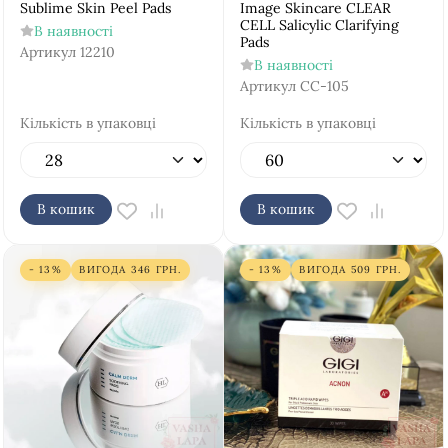
Sublime Skin Peel Pads
Image Skincare CLEAR
CELL Salicylic Clarifying
В наявності
Pads
Артикул
12210
В наявності
Артикул
CC-105
Кількість в упаковці
Кількість в упаковці
В кошик
В кошик
- 13%
ВИГОДА
346
ГРН.
- 13%
ВИГОДА
509
ГРН.