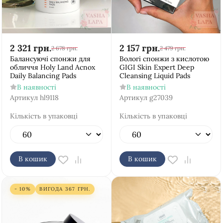
2 321
грн.
2 157
грн.
2 678
грн.
2 479
грн.
Балансуючі спонжи для
Вологі спонжи з кислотою
обличчя Holy Land Acnox
GIGI Skin Expert Deep
Daily Balancing Pads
Cleansing Liquid Pads
В наявності
В наявності
Артикул
hl9118
Артикул
g27039
Кількість в упаковці
Кількість в упаковці
В кошик
В кошик
- 10%
ВИГОДА
367
ГРН.