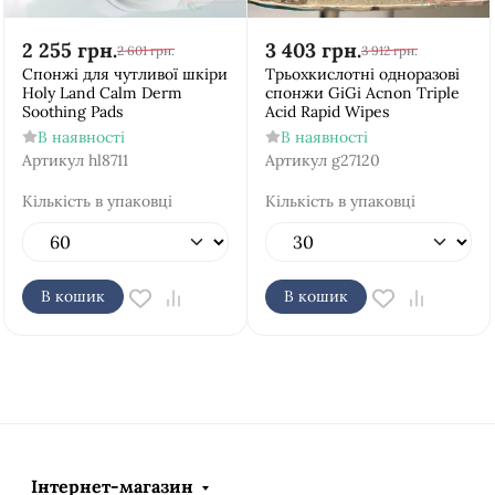
2 255
грн.
3 403
грн.
2 601
грн.
3 912
грн.
Спонжі для чутливої шкіри
Трьохкислотні одноразові
Holy Land Calm Derm
спонжи GiGi Acnon Triple
Soothing Pads
Acid Rapid Wipes
В наявності
В наявності
Артикул
hl8711
Артикул
g27120
Кількість в упаковці
Кількість в упаковці
В кошик
В кошик
Інтернет-магазин