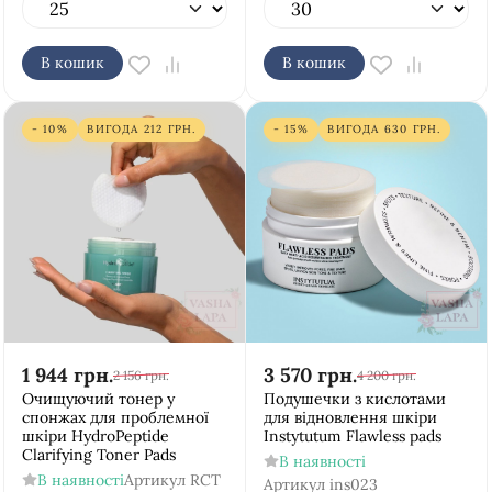
В кошик
В кошик
- 10%
ВИГОДА
212
ГРН.
- 15%
ВИГОДА
630
ГРН.
1 944
грн.
3 570
грн.
2 156
грн.
4 200
грн.
Очищуючий тонер у
Подушечки з кислотами
спонжах для проблемної
для відновлення шкіри
шкіри HydroPeptide
Instytutum Flawless pads
Clarifying Toner Pads
В наявності
В наявності
Артикул
RCT
Артикул
ins023