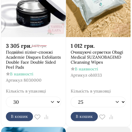
3 305
грн.
1 012
грн.
3 672
грн.
Подвійні пілінг-спонжі
Очищуючі серветки Obagi
Academie Disques Exfoliants
Medical SUZANOBAGIMD
Double Face Double Sided
Cleansing Wipes
Peel Pads
В наявності
В наявності
Артикул
ob1033
Артикул
8030000
Кількість в упаковці
Кількість в упаковці
В кошик
В кошик