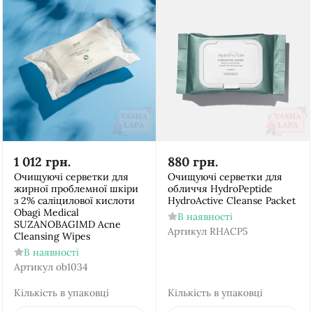
1 012
грн.
880
грн.
Очищуючі серветки для
Очищуючі серветки для
жирної проблемної шкіри
обличчя HydroPeptide
з 2% саліцилової кислоти
HydroActive Cleanse Packet
Obagi Medical
В наявності
SUZANOBAGIMD Acne
Артикул
RHACP5
Cleansing Wipes
В наявності
Артикул
ob1034
Кількість в упаковці
Кількість в упаковці