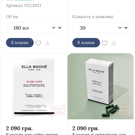
Артикул
VE23021
Об`єм
Кількість в упаковці
В кошик
В кошик
2 090
грн.
2 090
грн.
Капсули для сяйва шкіри
Капсули зі спіруліною для