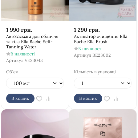
1 990
грн.
1 290
грн.
Автозасмага для обличчя
Активатор очищення Ella
та тіла Ella Bache Self-
Bache Ella Brush
Tanning Water
В наявності
В наявності
Артикул
BE23002
Артикул
VE23043
Об`єм
Кількість в упаковці
В кошик
В кошик