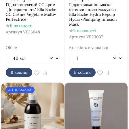
Гідра-тонуючий СС крем
Гідра-плампінг маска
"Довершеність" Ella Bache
інтенсивно зволожуюча
CC Crème Végétale Multi-
Ella Bache Hydra Repulp
Perfectrice
Hydra-Plumping Infusion
Mask
В наявності
В наявності
Артикул
VE23048
Артикул
VE23037
Об`єм
Кількість в упаковці
В кошик
В кошик
ХІТ ПРОДАЖУ