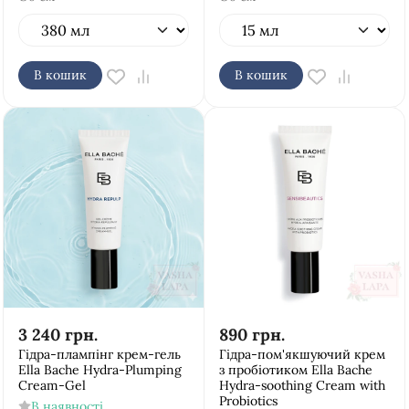
В кошик
В кошик
3 240
грн.
890
грн.
Гідра-плампінг крем-гель
Гідра-пом'якшуючий крем
Ella Bache Hydra-Plumping
з пробіотиком Ella Bache
Cream-Gel
Hydra-soothing Cream with
Probiotics
В наявності