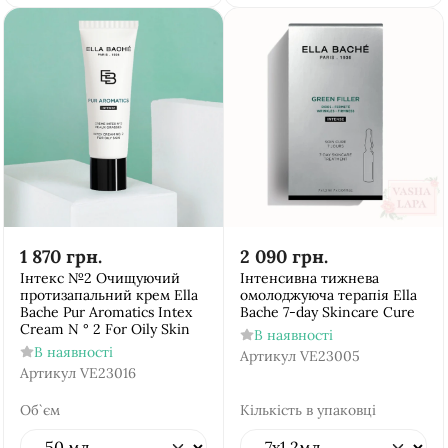
1 870
грн.
2 090
грн.
Інтекс №2 Очищуючий
Інтенсивна тижнева
протизапальний крем Ella
омолоджуюча терапія Ella
Bache Pur Aromatics Intex
Bache 7-day Skincare Cure
Cream N ° 2 For Oily Skin
В наявності
В наявності
Артикул
VE23005
Артикул
VE23016
Об`єм
Кількість в упаковці