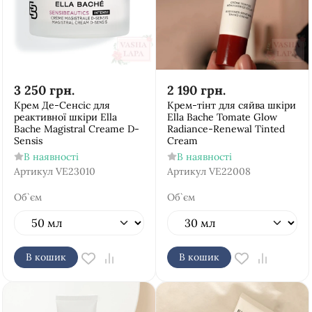
3 250
грн.
2 190
грн.
Крем Де-Сенсіс для
Крем-тінт для сяйва шкіри
реактивної шкіри Ella
Ella Bache Tomate Glow
Bache Magistral Creame D-
Radiance-Renewal Tinted
Sensis
Cream
В наявності
В наявності
Артикул
VE23010
Артикул
VE22008
Об`єм
Об`єм
В кошик
В кошик