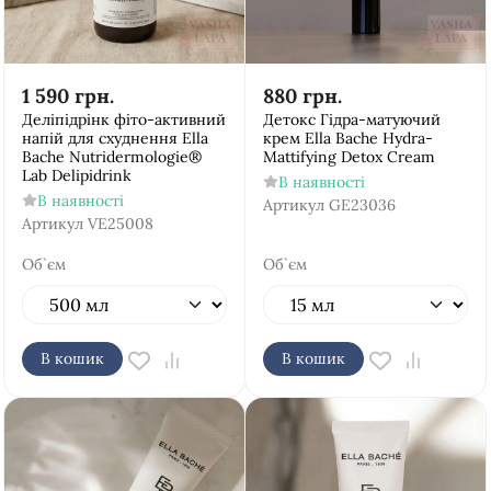
1 590
грн.
880
грн.
Деліпідрінк фіто-активний
Детокс Гідра-матуючий
напій для схуднення Ella
крем Ella Bache Hydra-
Bache Nutridermologie®
Mattifying Detox Cream
Lab Delipidrink
В наявності
В наявності
Артикул
GE23036
Артикул
VE25008
Об`єм
Об`єм
В кошик
В кошик