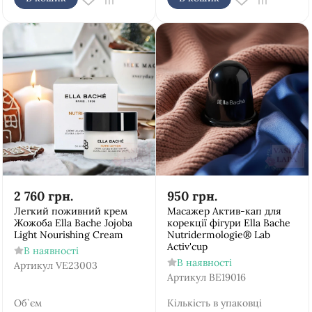
2 760
грн.
950
грн.
Легкий поживний крем
Масажер Актив-кап для
Жожоба Ella Bache Jojoba
корекції фігури Ella Bache
Light Nourishing Cream
Nutridermologie® Lab
Activ'cup
В наявності
В наявності
Артикул
VE23003
Артикул
BE19016
Об`єм
Кількість в упаковці