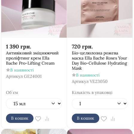
1 390
грн.
720
грн.
Антивіковий зміцнюючий
Біо-целюлозна рожева
проліфтинг крем Ella
маска Ella Bache Roses Your
Bache Pro-Lifting Cream
Day Bio-Cellulose Hydrating
Mask
В наявності
В наявності
Артикул
GE24001
Артикул
VE23050
Об`єм
Кількість в упаковці
В кошик
В кошик