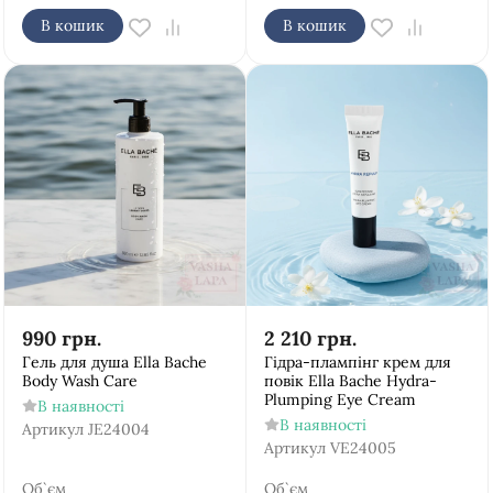
В кошик
В кошик
990
грн.
2 210
грн.
Гель для душа Ella Bache
Гідра-плампінг крем для
Body Wash Care
повік Ella Bache Hydra-
Plumping Eye Cream
В наявності
В наявності
Артикул
JE24004
Артикул
VE24005
Об`єм
Об`єм