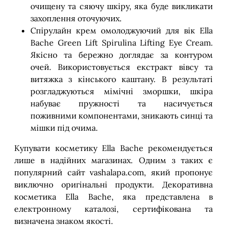
очищену та сяючу шкіру, яка буде викликати
захоплення оточуючих.
Спірулайн крем омолоджуючий для вік Ella
Bache Green Lift Spirulina Lifting Eye Cream.
Якісно та бережно доглядає за контуром
очей. Використовується екстракт вівсу та
витяжка з кінського каштану. В результаті
розгладжуються мімічні зморшки, шкіра
набуває пружності та насичується
поживними компонентами, зникають синці та
мішки під очима.
Купувати косметику Ella Bache рекомендується
лише в надійних магазинах. Одним з таких є
популярний сайт vashalapa.com, який пропонує
виключно оригінальні продукти. Декоративна
косметика Ella Bache, яка представлена в
електронному каталозі, сертифікована та
визначена знаком якості.