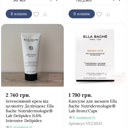
В кошик
В кошик
2 740
грн.
1 790
грн.
Інтенсивний крем від
Капсули для засмаги Ella
целюліту Деліпідекс Ella
Bache Nutridermologie®
Bache Nutridermologie®
Lab Bronz'Cаps
Lab Delipidex 11.6%
В наявності
Intensive Delipidex
Артикул
VE23032
В наявності