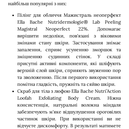
найбільш популярні з них:
Пілінг для обличчя Мажистраль неоперфект
Ella Bache Nutridermologie® Lab Peeling
Magistral Neoperfect 22%. Допомагає
вирішити недоліки, пов'язані з віковими
змінами стану шкіри. Застосування знімає
запалення, сприяє усуненню зморшок та
зміцненню судинних стінок. У складі
присутні активні компоненти, які шліфують
верхній слой шкіри, сприяють звуженню пор
та зволоженню. Після першого використання
помітна гладкість, пружніть та сяйво шкіри.
Скраб для тіла з люфою Ella Bache Nutri’Action
Loofah Exfoliating Body Cream. Ніжна
консистенція, натуральні волокна міндаля
забезпечують м'яке відшулушення ороговілих
частинок шкіри. При використанні ви не
відчуєте дискомфорту. В результаті матимете