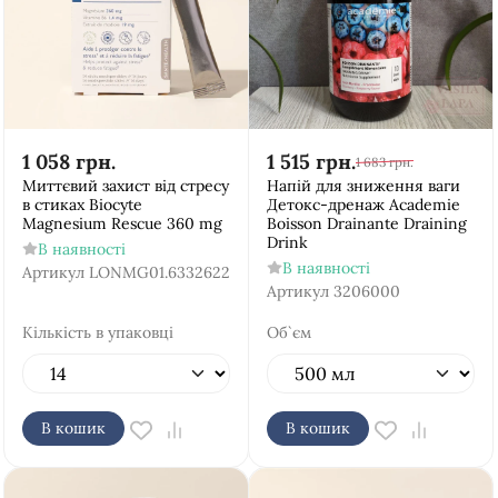
1 058
грн.
1 515
грн.
1 683
грн.
Миттєвий захист від стресу
Напій для зниження ваги
в стиках Biocyte
Детокс-дренаж Academie
Magnesium Rescue 360 mg
Boisson Drainante Draining
Drink
В наявності
В наявності
Артикул
LONMG01.6332622
Артикул
3206000
Кількість в упаковці
Об`єм
В кошик
В кошик