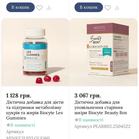
В кошик
В кошик
1 128
грн.
3 067
грн.
Дієтична добавка для дієти
Дієтична добавка для
та підтримки метаболізму
уповільнення старіння
цукрів та жирів Biocyte Les
шкіри Biocyte Beauty Box
Gummies
В наявності
В наявності
Артикул
PEABB02.2504522
Артикул
MINKE31.BYLGUG60