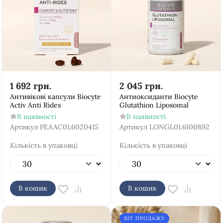
1 692
грн.
2 045
грн.
Антивікові капсули Biocyte
Антиоксиданти Biocyte
Activ Anti Rides
Glutathion Liposomal
В наявності
В наявності
Артикул
PEAAC01.6020415
Артикул
LONGL01.6100892
Кількість в упаковці
Кількість в упаковці
В кошик
В кошик
ХІТ ПРОДАЖУ