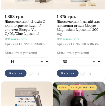
1 393
грн.
1 375
грн.
Ліпосомальний вітамін С
Ліпосомальний магній для
для підтримки імунної
зниження втоми Biocyte
системи Biocyte Vit
Magnesium Liposomal 300
C/D3/Zinc Liposomal
mg
В наявності
В наявності
Артикул
LONVI11.6334875
Артикул
LONNE01.6016382
Кількість в упаковці
Кількість в упаковці
В кошик
В кошик
- 10%
ВИГОДА
168
ГРН.