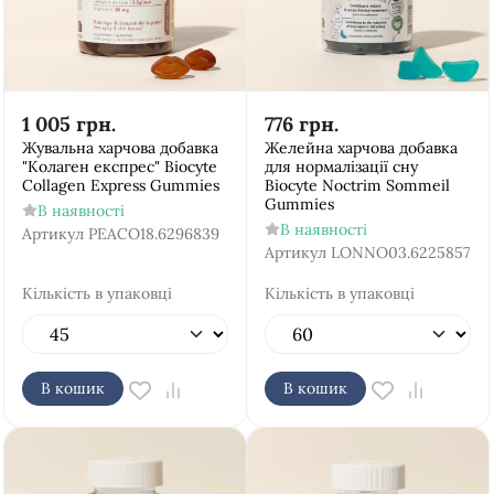
1 005
грн.
776
грн.
Жувальна харчова добавка
Желейна харчова добавка
"Колаген експрес" Biocyte
для нормалізації сну
Collagen Express Gummies
Biocyte Noctrim Sommeil
Gummies
В наявності
В наявності
Артикул
PEACO18.6296839
Артикул
LONNO03.6225857
Кількість в упаковці
Кількість в упаковці
В кошик
В кошик