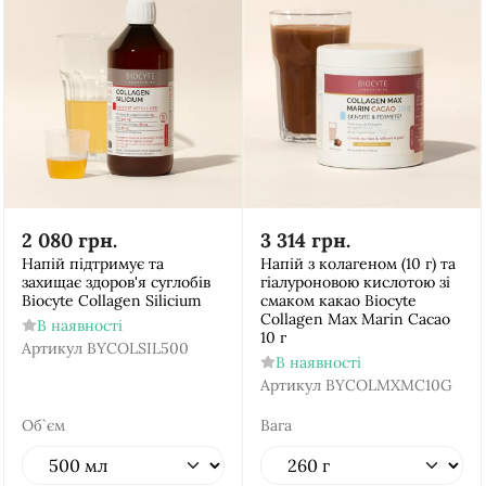
2 080
грн.
3 314
грн.
Напій підтримує та
Напій з колагеном (10 г) та
захищає здоров'я суглобів
гіалуроновою кислотою зі
Biocyte Collagen Silicium
смаком какао Biocyte
Collagen Max Marin Cacao
В наявності
10 г
Артикул
BYCOLSIL500
В наявності
Артикул
BYCOLMXMC10G
Об`єм
Вага