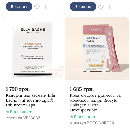
В кошик
В кошик
1 790
грн.
1 685
грн.
Капсули для засмаги Ella
Колаген для пружності та
Bache Nutridermologie®
молодості шкіри Biocyte
Lab Bronz'Cаps
Collagen Marin
Orodispersible
В наявності
В наявності
Артикул
VE23032
Артикул
BYCOLORD20