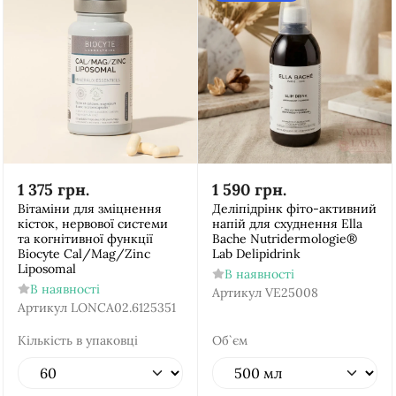
1 375
грн.
1 590
грн.
Вітаміни для зміцнення
Деліпідрінк фіто-активний
кісток, нервової системи
напій для схуднення Ella
та когнітивної функції
Bache Nutridermologie®
Biocyte Cal/Mag/Zinc
Lab Delipidrink
Liposomal
В наявності
В наявності
Артикул
VE25008
Артикул
LONCA02.6125351
Кількість в упаковці
Об`єм