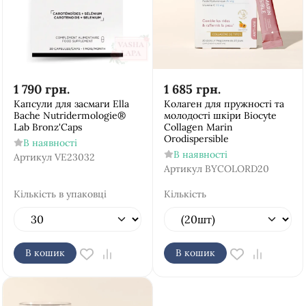
1 790
грн.
1 685
грн.
Капсули для засмаги Ella
Колаген для пружності та
Bache Nutridermologie®
молодості шкіри Biocyte
Lab Bronz'Cаps
Collagen Marin
Orodispersible
В наявності
В наявності
Артикул
VE23032
Артикул
BYCOLORD20
Кількість в упаковці
Кількість
В кошик
В кошик