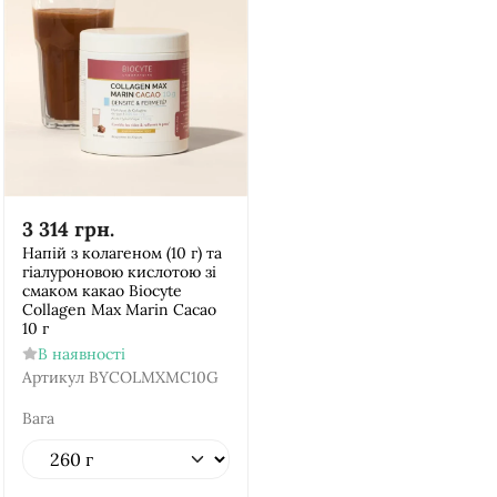
3 314
грн.
Напій з колагеном (10 г) та
гіалуроновою кислотою зі
смаком какао Biocyte
Collagen Max Marin Cacao
10 г
В наявності
Артикул
BYCOLMXMC10G
Вага