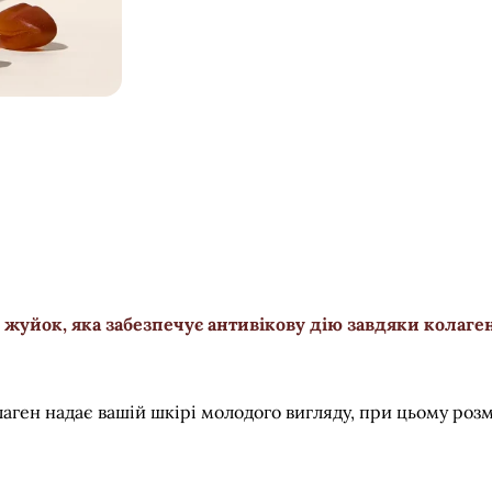
 жуйок, яка забезпечує антивікову дію завдяки колагену
лаген надає вашій шкірі молодого вигляду, при цьому роз