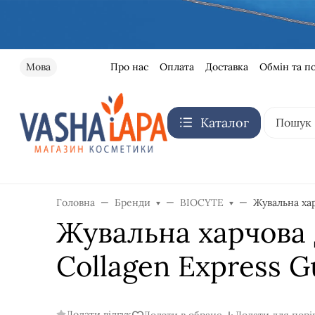
Про нас
Оплата
Доставка
Обмін та п
Мова
Каталог
Головна
Бренди
BIOCYTE
Жувальна хар
Жувальна харчова 
Collagen Express 
Додати відгук