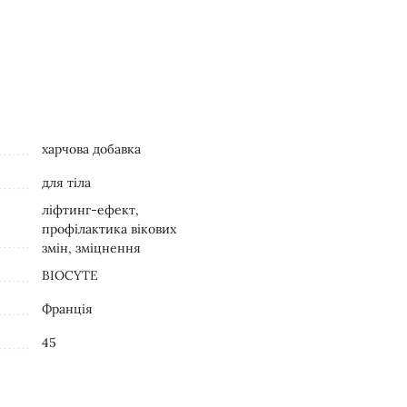
харчова добавка
для тіла
ліфтинг-ефект,
профілактика вікових
змін, зміцнення
BIOCYTE
Франція
45