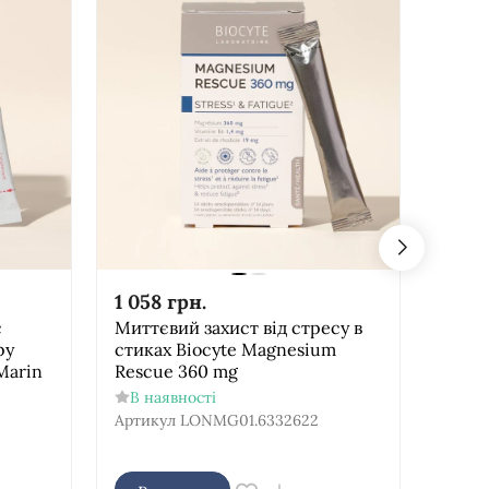
1 058
грн.
2 64
є
Миттєвий захист від стресу в
Харчо
ру
стиках Biocyte Magnesium
Кола
Marin
Rescue 360 mg
форму
В наявності
В н
Артикул
LONMG01.6332622