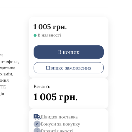
1 005
грн.
В наявності
В кошик
ла
нг-ефект,
Швидке замовлення
лактика
х змін,
ення
Всього:
YTE
1 005
грн.
ія
Швидка доставка
Бонуси за покупку
Гарантія якості