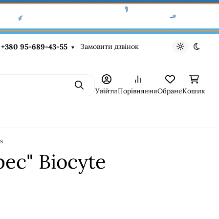
Замовити дзвінок
+380 95-689-43-55
Light theme
Dark t
Пошук
Увійти
Порівняння
Обране
Кошик
s
ес" Biocyte