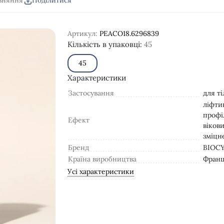
вняння
Поділитися
Артикул:
PEACO18.6296839
Кількість в упаковці:
45
45
Характеристики
Застосування
для ті
ліфти
профі
Ефект
вікови
зміцн
Бренд
BIOC
Країна виробництва
Франц
Усі характеристики