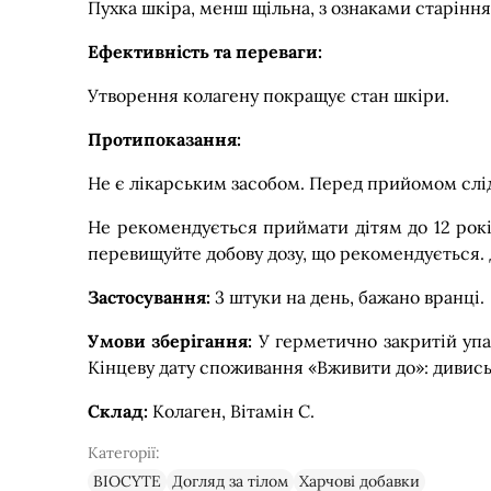
Пухка шкіра, менш щільна, з ознаками старіння
Ефективність та переваги:
Утворення колагену покращує стан шкіри.
Протипоказання:
Не є лікарським засобом. Перед прийомом слід
Не рекомендується приймати дітям до 12 років
перевищуйте добову дозу, що рекомендується. 
Застосування:
3 штуки на день, бажано вранці.
Умови зберігання:
У герметично закритій упа
Кінцеву дату споживання «Вживити до»: дивись 
Склад:
Колаген, Вітамін С.
Категорії:
BIOCYTE
Догляд за тілом
Харчові добавки