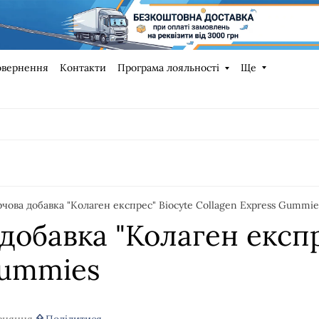
овернення
Контакти
Програма лояльності
Ще
чова добавка "Колаген експрес" Biocyte Collagen Express Gummie
добавка "Колаген експр
Gummies