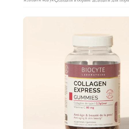
Додати в обране
Додати для порі