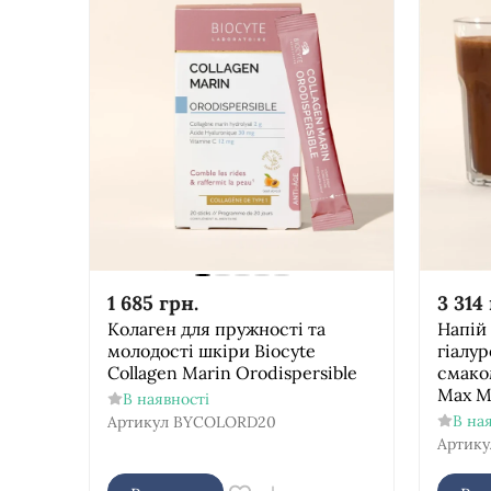
1 685
грн.
3 314
Колаген для пружності та
Напій 
молодості шкіри Biocyte
гіалу
Collagen Marin Orodispersible
смаком
Max Ma
В наявності
В на
Артикул
BYCOLORD20
Артику