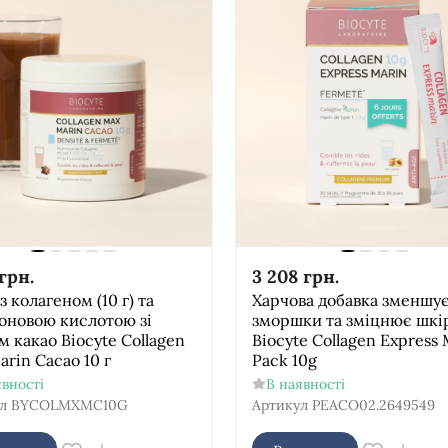
грн.
3 208
грн.
з колагеном (10 г) та
Харчова добавка зменшу
роновою кислотою зі
зморшки та зміцнює шкі
 какао Biocyte Collagen
Biocyte Collagen Express 
rin Cacao 10 г
Pack 10g
явності
В наявності
л
BYCOLMXMC10G
Артикул
PEACO02.2649549