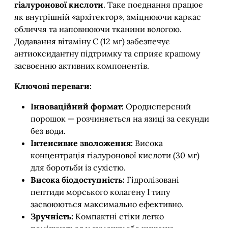
гіалуронової кислоти
. Таке поєднання працює
як внутрішній «архітектор», зміцнюючи каркас
обличчя та наповнюючи тканини вологою.
Додавання вітаміну С (12 мг) забезпечує
антиоксидантну підтримку та сприяє кращому
засвоєнню активних компонентів.
Ключові переваги:
Інноваційний формат:
Ородисперсний
порошок — розчиняється на язиці за секунди
без води.
Інтенсивне зволоження:
Висока
концентрація гіалуронової кислоти (30 мг)
для боротьби із сухістю.
Висока біодоступність:
Гідролізовані
пептиди морського колагену I типу
засвоюються максимально ефективно.
Зручність:
Компактні стіки легко