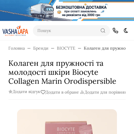
Пошук
Dar
Головна
Бренди
BIOCYTE
Колаген для пружності т
Колаген для пружності та
молодості шкіри Biocyte
Collagen Marin Orodispersible
Додати відгук
Додати в обране
Додати для порівняння