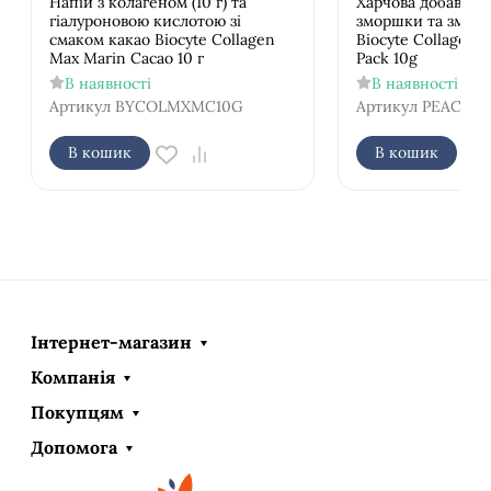
Напій з колагеном (10 г) та
Харчова добавка 
гіалуроновою кислотою зі
зморшки та зміцн
смаком какао Biocyte Collagen
Biocyte Collagen 
Max Marin Cacao 10 г
Pack 10g
В наявності
В наявності
Артикул
BYCOLMXMC10G
Артикул
PEACO02
В кошик
В кошик
Інтернет-магазин
Компанія
Покупцям
Допомога