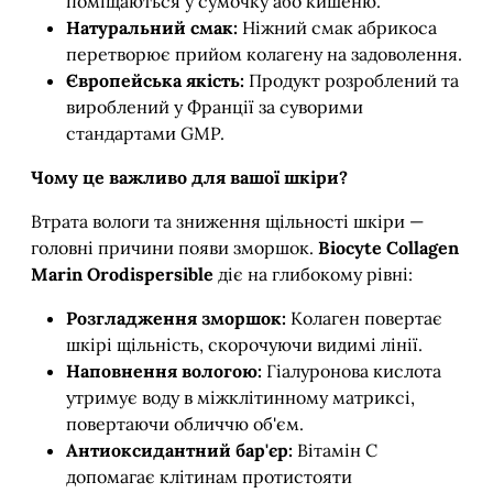
поміщаються у сумочку або кишеню.
Натуральний смак:
Ніжний смак абрикоса
перетворює прийом колагену на задоволення.
Європейська якість:
Продукт розроблений та
вироблений у Франції за суворими
стандартами GMP.
Чому це важливо для вашої шкіри?
Втрата вологи та зниження щільності шкіри —
головні причини появи зморшок.
Biocyte Collagen
Marin Orodispersible
діє на глибокому рівні:
Розгладження зморшок:
Колаген повертає
шкірі щільність, скорочуючи видимі лінії.
Наповнення вологою:
Гіалуронова кислота
утримує воду в міжклітинному матриксі,
повертаючи обличчю об'єм.
Антиоксидантний бар'єр:
Вітамін С
допомагає клітинам протистояти