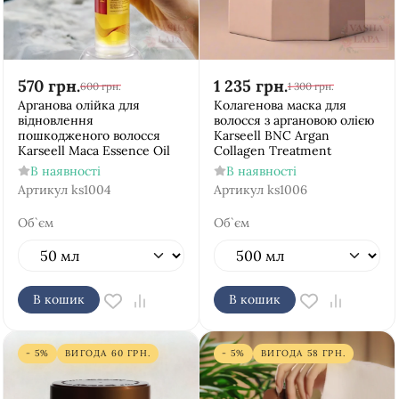
570
грн.
1 235
грн.
600
грн.
1 300
грн.
Арганова олійка для
Колагенова маска для
відновлення
волосся з аргановою олією
пошкодженого волосся
Karseell BNC Argan
Karseell Мaca Essence Oil
Collagen Treatment
В наявності
В наявності
Артикул
ks1004
Артикул
ks1006
Об`єм
Об`єм
В кошик
В кошик
- 5%
ВИГОДА
60
ГРН.
- 5%
ВИГОДА
58
ГРН.