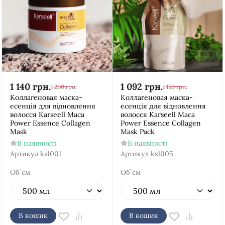
1 140
грн.
1 092
грн.
1 200
грн.
1 150
грн.
Коллагеновая маска-
Коллагеновая маска-
есенція для відновлення
есенція для відновлення
волосся Karseell Maca
волосся Karseell Maca
Power Essence Collagen
Power Essence Collagen
Mask
Mask Pack
В наявності
В наявності
Артикул
ks1001
Артикул
ks1005
Об`єм
Об`єм
В кошик
В кошик