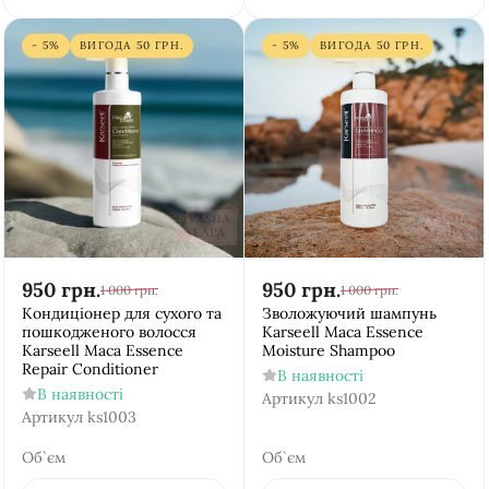
- 5%
ВИГОДА
50
ГРН.
- 5%
ВИГОДА
50
ГРН.
950
грн.
950
грн.
1 000
грн.
1 000
грн.
Кондиціонер для сухого та
Зволожуючий шампунь
пошкодженого волосся
Karseell Мaca Essence
Karseell Мaca Essence
Moisture Shampoo
Repair Conditioner
В наявності
В наявності
Артикул
ks1002
Артикул
ks1003
Об`єм
Об`єм