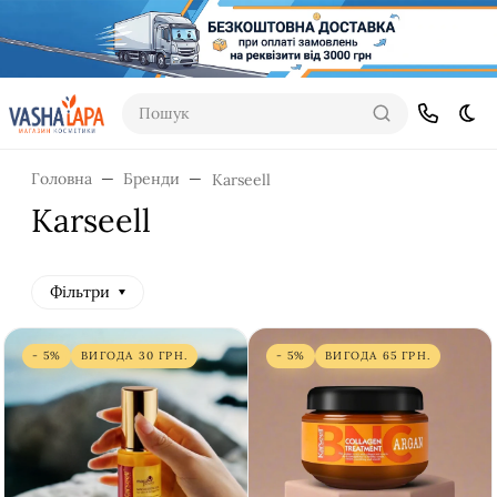
Пошук
Dar
Головна
Бренди
Karseell
Karseell
Фільтри
- 5%
ВИГОДА
30
ГРН.
- 5%
ВИГОДА
65
ГРН.