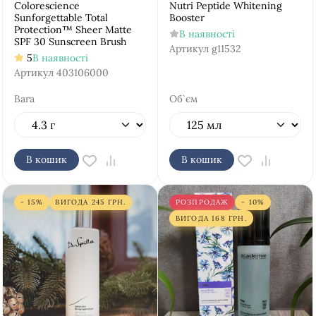
Colorescience
Nutri Peptide Whitening
Sunforgettable Total
Booster
Protection™ Sheer Matte
В наявності
SPF 30 Sunscreen Brush
Артикул
g11532
5
В наявності
Артикул
403106000
Вага
Об`єм
В кошик
В кошик
- 15%
ВИГОДА
245
ГРН.
РОЗПРОДАЖ
- 10%
ВИГОДА
168
ГРН.