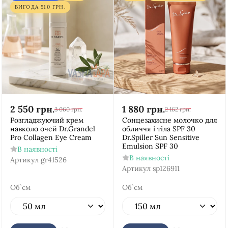
ВИГОДА
510
ГРН.
2 550
грн.
1 880
грн.
3 060
грн.
2 162
грн.
Розгладжуючий крем
Сонцезахисне молочко для
навколо очей Dr.Grandel
обличчя і тіла SPF 30
Pro Collagen Eye Cream
Dr.Spiller Sun Sensitive
Emulsion SPF 30
В наявності
В наявності
Артикул
gr41526
Артикул
sp126911
Об`єм
Об`єм