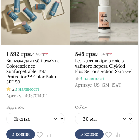
1 892
грн.
846
грн.
2 376
грн.
1 164
грн.
Бальзам для губ і рум'яна
Гель для шкіри з олією
Colorescience
чайного дерева GlyMed
Sunforgettable Total
Plus Serious Action Skin Gel
Protection™ Color Balm
В наявності
SPF 50
Артикул
US-GM-15AT
5
В наявності
Артикул
403701402
Відтінок
Об`єм
В кошик
В кошик