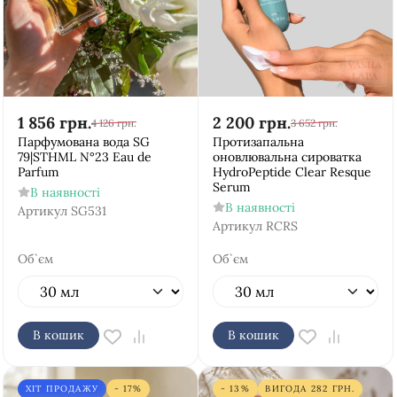
1 856
грн.
2 200
грн.
4 126
грн.
3 652
грн.
Парфумована вода SG
Протизапальна
79|STHML N°23 Eau de
оновлювальна сироватка
Parfum
HydroPeptide Clear Resque
Serum
В наявності
В наявності
Артикул
SG531
Артикул
RCRS
Об`єм
Об`єм
В кошик
В кошик
ХІТ ПРОДАЖУ
- 17%
- 13%
ВИГОДА
282
ГРН.