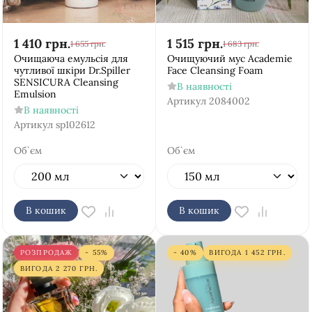
1 410
грн.
1 515
грн.
1 655
грн.
1 683
грн.
Очищаюча емульсія для
Очищуючий мус Academie
чутливої шкіри Dr.Spiller
Face Cleansing Foam
SENSICURA Cleansing
В наявності
Emulsion
Артикул
2084002
В наявності
Артикул
sp102612
Об`єм
Об`єм
В кошик
В кошик
РОЗПРОДАЖ
- 55%
- 40%
ВИГОДА
1 452
ГРН.
ВИГОДА
2 270
ГРН.