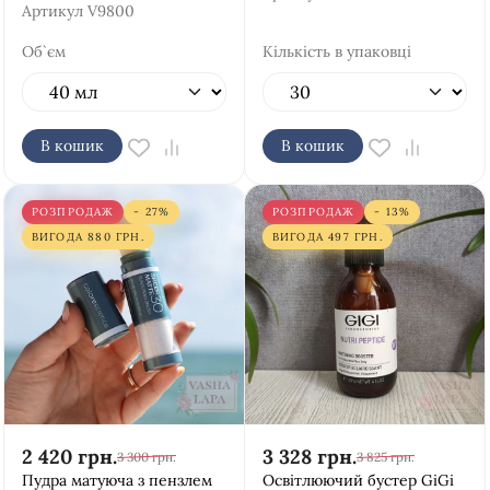
Артикул
V9800
Об`єм
Кількість в упаковці
В кошик
В кошик
РОЗПРОДАЖ
- 27%
РОЗПРОДАЖ
- 13%
ВИГОДА
880
ГРН.
ВИГОДА
497
ГРН.
2 420
грн.
3 328
грн.
3 300
грн.
3 825
грн.
Пудра матуюча з пензлем
Освітлюючий бустер GiGi