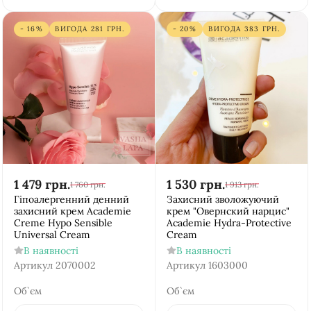
- 16%
ВИГОДА
281
ГРН.
- 20%
ВИГОДА
383
ГРН.
1 479
грн.
1 530
грн.
1 760
грн.
1 913
грн.
Гіпоалергенний денний
Захисний зволожуючий
захисний крем Academie
крем "Овернский нарцис"
Creme Hypo Sensible
Academie Hydra-Protective
Universal Cream
Cream
В наявності
В наявності
Артикул
2070002
Артикул
1603000
Об`єм
Об`єм