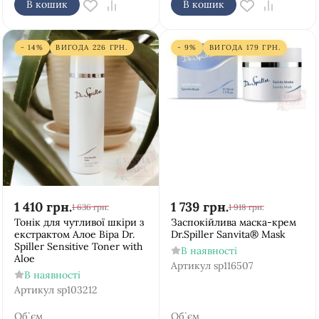
В кошик
В кошик
- 14%
ВИГОДА
226
ГРН.
- 9%
ВИГОДА
179
ГРН.
1 410
грн.
1 739
грн.
1 636
грн.
1 918
грн.
Тонік для чутливої шкіри з
Заспокійлива маска-крем
екстрактом Алое Віра Dr.
Dr.Spiller Sanvita® Mask
Spiller Sensitive Toner with
В наявності
Aloe
Артикул
sp116507
В наявності
Артикул
sp103212
Об`єм
Об`єм