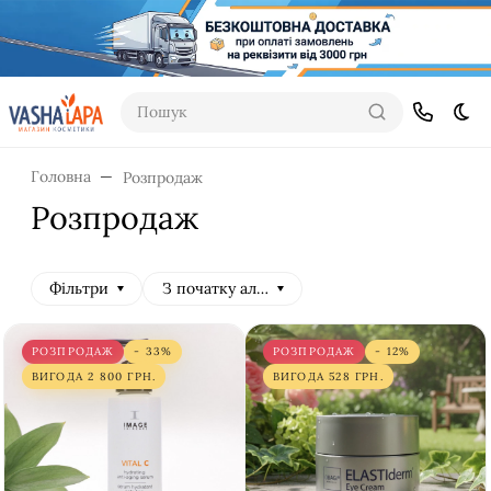
Пошук
Dar
Головна
Розпродаж
Розпродаж
Фільтри
З початку алфавіту
РОЗПРОДАЖ
- 33%
РОЗПРОДАЖ
- 12%
ВИГОДА
2 800
ГРН.
ВИГОДА
528
ГРН.