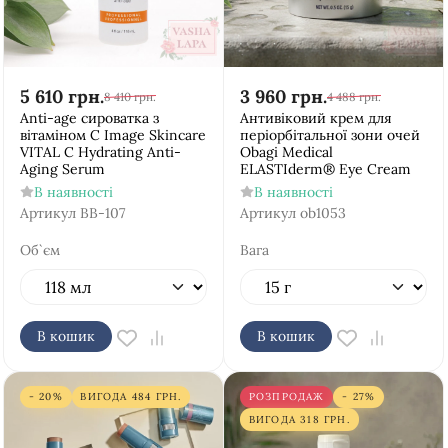
5 610
грн.
3 960
грн.
8 410
грн.
4 488
грн.
Аnti-age сироватка з
Антивіковий крем для
вітаміном С Image Skincare
періорбітальної зони очей
VITAL C Hydrating Anti-
Obagi Medical
Aging Serum
ELASTIderm® Eye Cream
В наявності
В наявності
Артикул
BB-107
Артикул
ob1053
Об`єм
Вага
В кошик
В кошик
- 20%
ВИГОДА
484
ГРН.
РОЗПРОДАЖ
- 27%
ВИГОДА
318
ГРН.