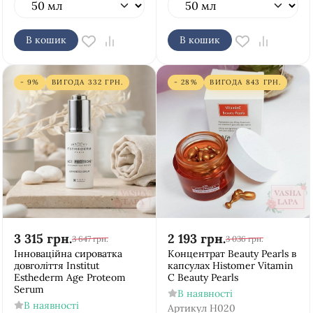
В кошик
В кошик
- 9%
ВИГОДА
332
ГРН.
- 28%
ВИГОДА
843
ГРН.
3 315
грн.
2 193
грн.
3 647
грн.
3 036
грн.
Iнноваційна сироватка
Концентрат Beauty Pearls в
довголіття Institut
капсулах Histomer Vitamin
Esthederm Age Proteom
C Beauty Pearls
Serum
В наявності
В наявності
Артикул
H020