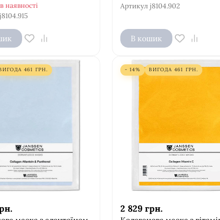
в наявності
Артикул
j8104.902
j8104.915
шик
В кошик
ВИГОДА
461
ГРН.
- 14%
ВИГОДА
461
ГРН.
рн.
2 829
грн.
ова маска з алантоїном
Колагенова маска з вітам