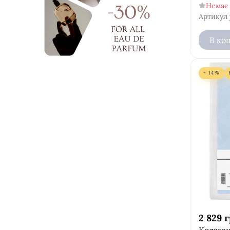
Немає 
Артикул
В ко
- 14%
2 829
г
Колаген