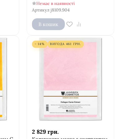
Немає в наявності
Артикул
j8109.904
В кошик
- 14%
ВИГОДА
461
ГРН.
2 829
грн.
іном С
Колагенова маска з екстрактом