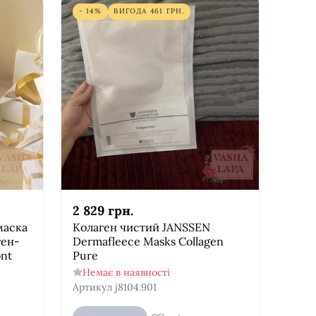
- 14%
ВИГОДА
461
ГРН.
2 829
грн.
маска
Колаген чистий JANSSEN
ген-
Dermafleece Masks Collagen
ont
Pure
Немає в наявності
Артикул
j8104.901