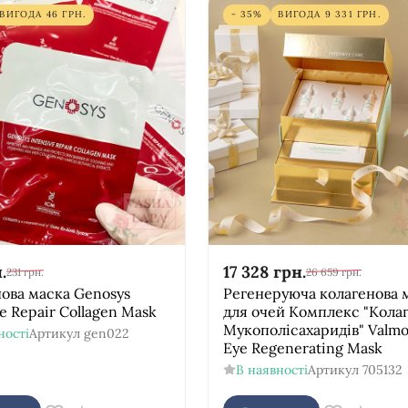
ВИГОДА
46
ГРН.
- 35%
ВИГОДА
9 331
ГРН.
.
17 328
грн.
231
грн.
26 659
грн.
ова маска Genosys
Регенеруюча колагенова 
ve Repair Collagen Mask
для очей Комплекс "Кола
Мукополісахаридів" Valm
ності
Артикул
gen022
Eye Regenerating Mask
В наявності
Артикул
705132