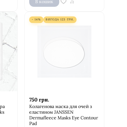
В кошик
- 14%
ВИГОДА
123
ГРН.
750
грн.
єра
Колагенова маска для очей з
ks
еластином JANSSEN
Dermafleece Masks Eye Contour
Pad