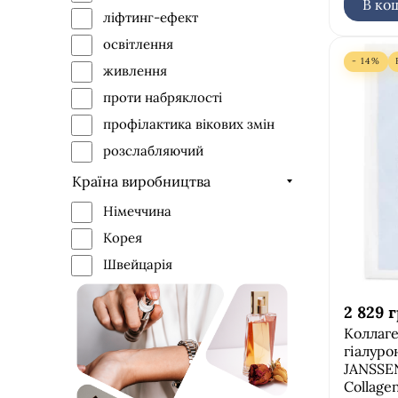
В ко
ліфтинг-ефект
освітлення
- 14%
живлення
проти набряклості
профілактика вікових змін
розслабляючий
зволоження
Країна виробництва
заспокійливий ефект
Німеччина
зміцнення
Корея
Швейцарія
2 829
г
Коллаге
гіалур
JANSSE
Collage