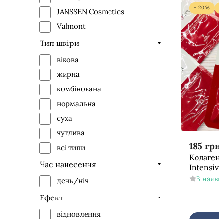
- 20%
JANSSEN Cosmetics
Valmont
Тип шкіри
вікова
жирна
комбінована
нормальна
суха
чутлива
185
грн
всі типи
Колаген
Час нанесення
Intensi
В наяв
день/ніч
Ефект
відновлення