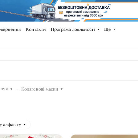
овернення
Контакти
Програма лояльності
Ще
иччя
Колагенові маски
у алфавіту