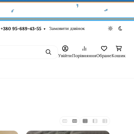
Замовити дзвінок
+380 95-689-43-55
Light theme
Dark t
Пошук
Увійти
Порівняння
Обране
Кошик