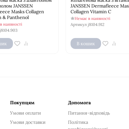
енолом JANSSEN
JANSSEN Dermafleece Mas
eece Masks Collagen
Collagen Vitamin C
in & Panthenol
Немає в наявності
в наявності
Артикул
j8104.912
j8104.903
шик
В кошик
Покупцям
Допомога
Умови оплати
Питання-відповідь
Умови доставки
Політика
конфіденційності