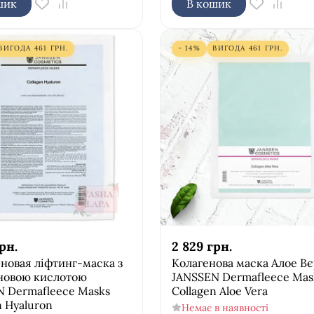
шик
В кошик
ВИГОДА
461
ГРН.
- 14%
ВИГОДА
461
ГРН.
рн.
2 829
грн.
новая ліфтинг-маска з
Колагенова маска Алое В
оновою кислотою
JANSSEN Dermafleece Mas
N Dermafleece Masks
Collagen Aloe Vera
n Нyaluron
Немає в наявності