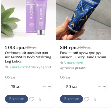
1 013
грн.
864
грн.
1 179
грн.
1 005
грн.
Освіжаючий лосьйон для
Розкішний крем для рук
ніг JANSSEN Body Vitalizing
Janssen Luxury Hand Cream
Leg Lotion
В наявності
В наявності
Артикул
j7221
Артикул
j83409
Об`єм
Об`єм
В кошик
В кошик