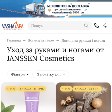
Пошук
Dar
Головна
Догляд за тілом
Догляд за руками і ногами
Уход за руками и ногами от
JANSSEN Cosmetics
Фільтри
З початку алфавіту
- 14%
ВИГОДА
141
ГРН.
- 14%
ВИГОДА
192
ГРН.