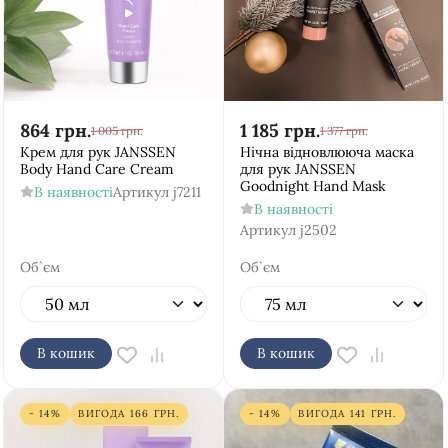
864
грн.
1 185
грн.
1 005
грн.
1 377
грн.
Крем для рук JANSSEN
Нічна відновлююча маска
Body Hand Care Cream
для рук JANSSEN
Goodnight Hand Mask
В наявності
Артикул
j7211
В наявності
Артикул
j2502
Об`єм
Об`єм
В кошик
В кошик
- 14%
ВИГОДА
166
ГРН.
- 14%
ВИГОДА
141
ГРН.