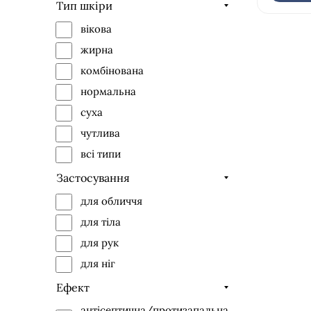
Тип шкіри
Lamic Cosmetici
вікова
Maria Galland
жирна
Onmacabim
комбінована
Phytomer
нормальна
Valmont
суха
чутлива
всі типи
Застосування
для обличчя
для тіла
для рук
для ніг
Ефект
антісептична/протизапальна