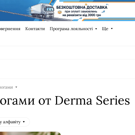
овернення
Контакти
Програма лояльності
Ще
 ногами
ногами от Derma Series
у алфавіту