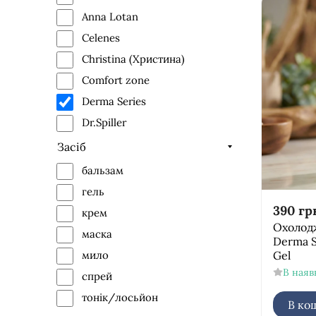
Anna Lotan
Celenes
Christina (Христина)
Comfort zone
Derma Series
Dr.Spiller
Ella Bache
Засіб
GiGi
бальзам
GlyMed Plus
гель
Histomer
390
гр
крем
Охолодж
Holy Land
маска
Derma S
HydroPeptid
Gel
мило
Image Skinkea
В наяв
спрей
Institut Esthederm
тонік/лосьйон
В ко
JANSSEN Cosmetics