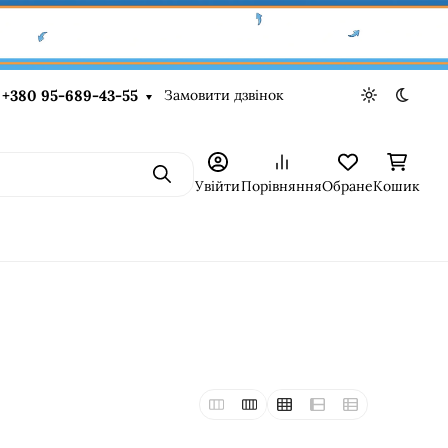
Замовити дзвінок
+380 95-689-43-55
Light theme
Dark t
Пошук
Увійти
Порівняння
Обране
Кошик