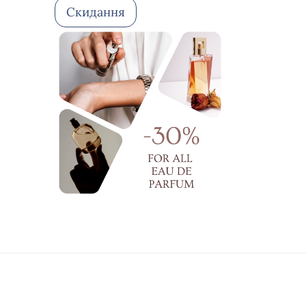
заспокійливий ефект
Скидання
зміцнення
ексфоліація