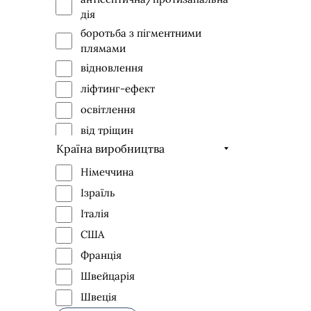
дія
боротьба з пігментними
плямами
відновлення
ліфтинг-ефект
освітлення
від тріщин
Країна виробництва
очищення
живлення
Німеччина
проти набряклості
Ізраїль
профілактика вікових змін
Італія
профілактика появи грибка
США
розслабляючий
Франція
пом'якшення
Швейцарія
зволоження
Швеція