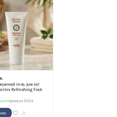
н.
уючий гель для ніг
eries Refreshing Foot
ності
Артикул
H324
шик