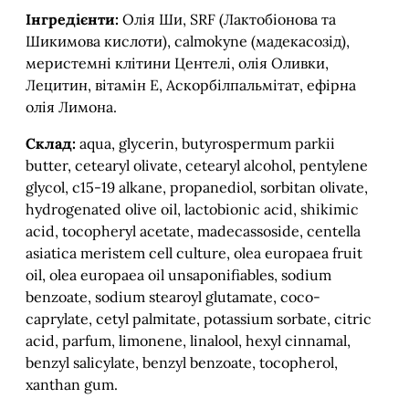
Інгредієнти:
Олія Ши, SRF (Лактобіонова та
Шикимова кислоти), calmokyne (мадекасозід),
меристемні клітини Центелі, олія Оливки,
Лецитин, вітамін Е, Аскорбілпальмітат, ефірна
олія Лимона.
Склад:
aqua, glycerin, butyrospermum parkii
butter, cetearyl olivate, cetearyl alcohol, pentylene
glycol, c15-19 alkane, propanediol, sorbitan olivate,
hydrogenated olive oil, lactobionic acid, shikimic
acid, tocopheryl acetate, madecassoside, centella
asiatica meristem cell culture, olea europaea fruit
oil, olea europaea oil unsaponifiables, sodium
benzoate, sodium stearoyl glutamate, coco-
caprylate, cetyl palmitate, potassium sorbate, citric
acid, parfum, limonene, linalool, hexyl cinnamal,
benzyl salicylate, benzyl benzoate, tocopherol,
xanthan gum.