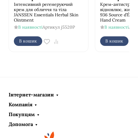
Інтенсивний регенеруючий
Крем-антистрес д
крем для обличчя та тіла
відновлює, живить
JANSSEN Essentials Herbal Skin
936 Source d’Éner
Ointment
Hand Cream
В наявності
Артикул
j5520P
В наявності
Арт
В кошик
В кошик
Інтернет-магазин
Компанія
Покупцям
Допомога