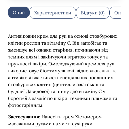
Опис
Характеристики
Відгуки (0)
Оплат
Антивіковий крем для рук на основі стовбурових
клітин рослин та вітаміну С. Він запобігає та
зменшує всі ознаки старіння, починаючи від
темних плям і закінчуючи втратою тонусу та
пружності шкіри. Омолоджуючий крем для рук
використовує біостимулюючі, відновлювальні та
антивікові властивості спеціальних рослинних
стовбурових клітин (центелли азіатської та
буддлеї Давидової) та цінну дію вітаміну С у
боротьбі з ламкістю шкіри, темними плямами та
фотостарінням.
Застосування:
Нанесіть крем Хістомером
масажними рухами на чисті сухі руки.