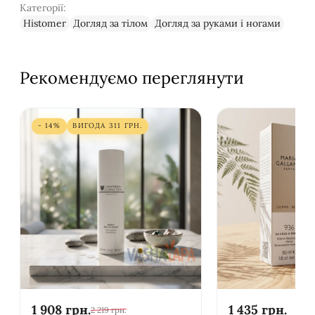
Категорії:
Histomer
Догляд за тілом
Догляд за руками і ногами
Рекомендуємо переглянути
- 14%
ВИГОДА
311
ГРН.
1 908
грн.
1 435
грн.
2 219
грн.