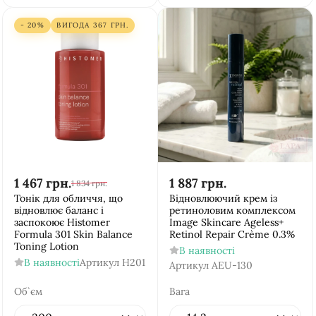
- 20%
ВИГОДА
367
ГРН.
1 467
грн.
1 887
грн.
1 834
грн.
Тонік для обличчя, що
Відновлюючий крем із
відновлює баланс і
ретиноловим комплексом
заспокоює Histomer
Image Skincare Ageless+
Formula 301 Skin Balance
Retinol Repair Crème 0.3%
Toning Lotion
В наявності
В наявності
Артикул
H201
Артикул
AEU-130
Об`єм
Вага