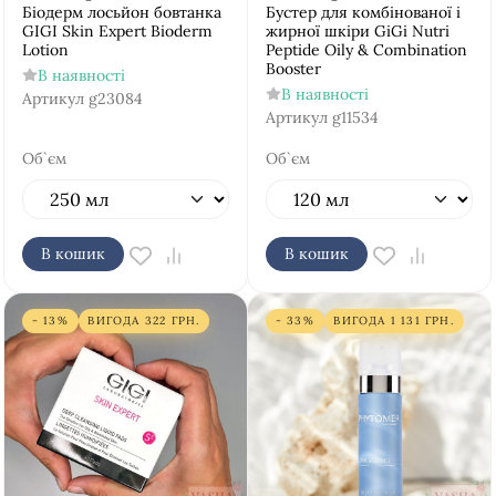
Біодерм лосьйон бовтанка
Бустер для комбінованої і
GIGI Skin Expert Bioderm
жирної шкіри GiGi Nutri
Lotion
Peptide Oily & Combination
Booster
В наявності
В наявності
Артикул
g23084
Артикул
g11534
Об`єм
Об`єм
В кошик
В кошик
- 13%
ВИГОДА
322
ГРН.
- 33%
ВИГОДА
1 131
ГРН.