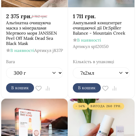
2 375
грн.
1 711
грн.
2 762
грн.
Альгінатна очищуюча
Ампульний концентрат
маска з мінералами
очищаючої дії Dr.Spiller
Мертвого моря JANSSEN
Balance - Mountain Creek
Peel Off Mask Dead Sea
В наявності
Black Mask
Артикул
sp120150
В наявності
Артикул
j837P
Вага
Кількість в упаковці
В кошик
В кошик
- 14%
ВИГОДА
260
ГРН.