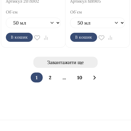
Артикул
2071002
Артикул
hl8905
Об`єм
Об`єм
В кошик
В кошик
Завантажити ще
1
2
...
10