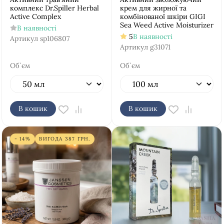
комплекс Dr.Spiller Herbal
крем для жирної та
Active Complex
комбінованої шкіри GIGI
Sea Weed Active Moisturizer
В наявності
5
В наявності
Артикул
sp106807
Артикул
g31071
Об`єм
Об`єм
В кошик
В кошик
- 14%
ВИГОДА
387
ГРН.