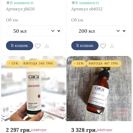
В наявності
В наявності
Артикул
j6620
Артикул
ob1032
Об`єм
Об`єм
В кошик
В кошик
- 13%
ВИГОДА
343
ГРН.
- 13%
ВИГОДА
497
ГРН.
2 297
грн.
3 328
грн.
2 640
грн.
3 825
грн.