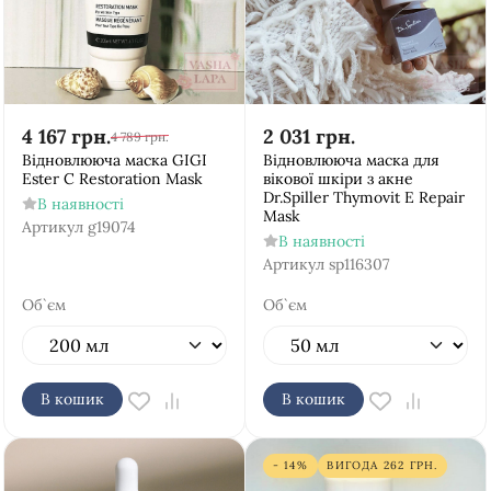
4 167
грн.
2 031
грн.
4 789
грн.
Відновлююча маска GIGI
Відновлююча маска для
Ester C Restoration Mask
вікової шкіри з акне
Dr.Spiller Thymovit E Repair
В наявності
Mask
Артикул
g19074
В наявності
Артикул
sp116307
Об`єм
Об`єм
В кошик
В кошик
- 14%
ВИГОДА
262
ГРН.