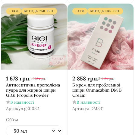
- 13%
ВИГОДА
250
ГРН.
- 17%
ВИГОДА
585
ГРН.
1 673
грн.
2 858
грн.
1 923
грн.
3 443
грн.
Антисептична прополісна
Б крем для проблемної
пудра для жирної шкіри
шкіри Onmacabim DM B
GIGI Propolis Powder
Cream
В наявності
В наявності
Артикул
g20032
Артикул
DM331
Об`єм