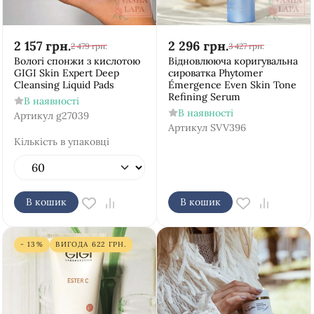
2 157
грн.
2 296
грн.
2 479
грн.
3 427
грн.
Вологі спонжи з кислотою
Відновлююча коригувальна
GIGI Skin Expert Deep
сироватка Phytomer
Cleansing Liquid Pads
Émergence Even Skin Tone
Refining Serum
В наявності
В наявності
Артикул
g27039
Артикул
SVV396
Кількість в упаковці
В кошик
В кошик
- 13%
ВИГОДА
622
ГРН.