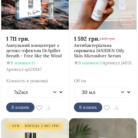
1 711
грн.
1 592
грн.
1 852
грн.
Ампульний концентрат з
Антибактеріальна
детокс-ефектом Dr.Spiller
сироватка JANSSEN Oily
Breath - Free like the Wind
Skin Microsilver Serum
В наявності
В наявності
Артикул
j4031
Артикул
sp120147
Кількість в упаковці
Об`єм
В кошик
В кошик
- 33%
ВИГОДА
3 007
ГРН.