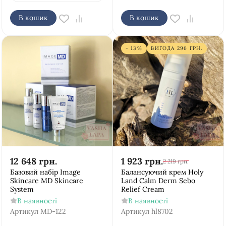
В кошик
В кошик
- 13%
ВИГОДА
296
ГРН.
12 648
грн.
1 923
грн.
2 219
грн.
Базовий набір Image
Балансуючий крем Holy
Skincare MD Skincare
Land Calm Derm Sebo
System
Relief Cream
В наявності
В наявності
Артикул
MD-122
Артикул
hl8702