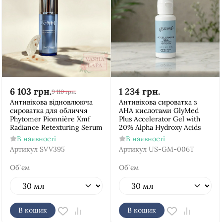
6 103
грн.
1 234
грн.
9 110
грн.
Антивікова відновлююча
Антивікова сироватка з
сироватка для обличчя
АНА кислотами GlyMed
Phytomer Pionnière Xmf
Plus Accelerator Gel with
Radiance Retexturing Serum
20% Alpha Hydroxy Acids
В наявності
В наявності
Артикул
SVV395
Артикул
US-GM-006T
Об`єм
Об`єм
В кошик
В кошик