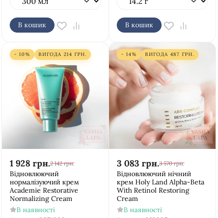
В кошик
В кошик
- 10%
ВИГОДА
214
ГРН.
- 14%
ВИГОДА
487
ГРН.
1 928
грн.
3 083
грн.
2 142
грн.
3 570
грн.
Відновлюючий
Відновлюючий нічний
нормалізуючий крем
крем Holy Land Alpha-Beta
Academie Restorative
With Retinol Restoring
Normalizing Cream
Cream
В наявності
В наявності