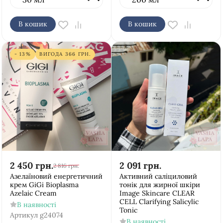
В кошик
В кошик
- 13%
ВИГОДА
366
ГРН.
2 450
грн.
2 091
грн.
2 816
грн.
Азелаїновий енергетичний
Активний саліциловий
крем GiGi Bioplasma
тонік для жирної шкіри
Azelaic Cream
Image Skincare CLEAR
CELL Clarifying Salicylic
В наявності
Tonic
Артикул
g24074
В наявності