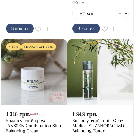
Об`єм
В кошик
В кошик
- 14%
ВИГОДА
214
ГРН.
1 316
грн.
1 848
грн.
1 530
грн.
Балансуючий крем
Балансуючий тонік Obagi
JANSSEN Combination Skin
Medical SUZANOBAGIMD
Balancing Cream
Balancing Toner