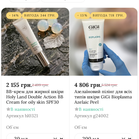
- 14%
ВИГОДА
344
ГРН.
- 13%
ВИГОДА
718
ГРН.
2 155
грн.
4 806
грн.
2 499
грн.
5 524
грн.
BB-крем для жирної шкіри
Азелаїновий пілінг для всіх
Holy Land Double Action BB
типів шкіри GiGi Bioplasma
Cream for oily skin SPF30
Azelaic Peel
В наявності
В наявності
Артикул
hl0321
Артикул
g24002
Об`єм
Об`єм