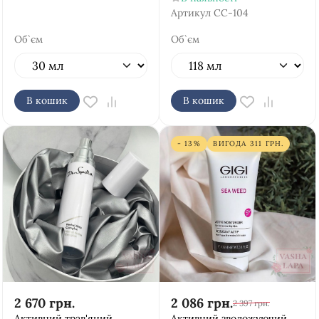
Артикул
CC-104
Об`єм
Об`єм
В кошик
В кошик
- 13%
ВИГОДА
311
ГРН.
2 670
грн.
2 086
грн.
2 397
грн.
Активний трав'яний
Активний зволожуючий