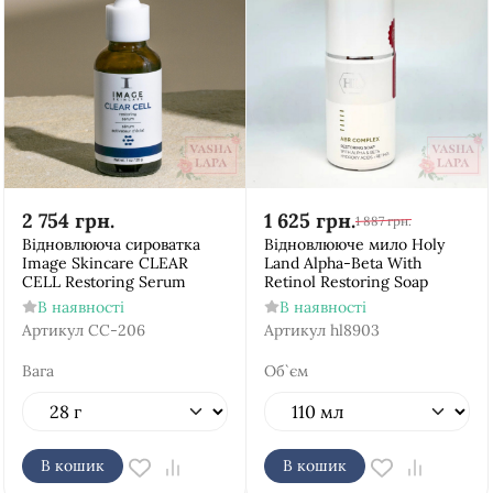
2 754
грн.
1 625
грн.
1 887
грн.
Відновлююча сироватка
Відновлююче мило Holy
Image Skincare CLEAR
Land Alpha-Beta With
CELL Restoring Serum
Retinol Restoring Soap
В наявності
В наявності
Артикул
CC-206
Артикул
hl8903
Вага
Об`єм
В кошик
В кошик