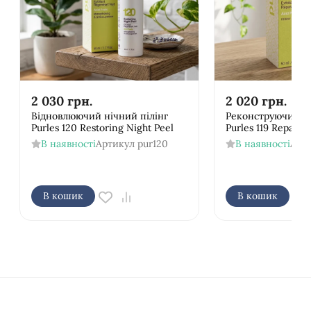
2 030
грн.
2 020
грн.
Відновлюючий нічний пілінг
Реконструючий ні
Purles 120 Restoring Night Peel
Purles 119 Repairi
В наявності
Артикул
pur120
В наявності
Арт
В кошик
В кошик