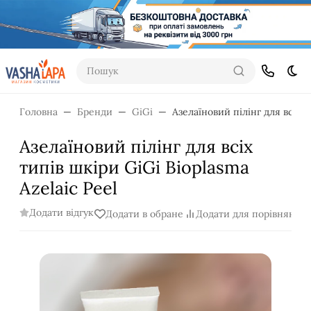
Пошук
Dar
Головна
Бренди
GiGi
Азелаїновий пілінг для всіх т
Азелаїновий пілінг для всіх
типів шкіри GiGi Bioplasma
Azelaic Peel
Додати відгук
Додати в обране
Додати для порівняння