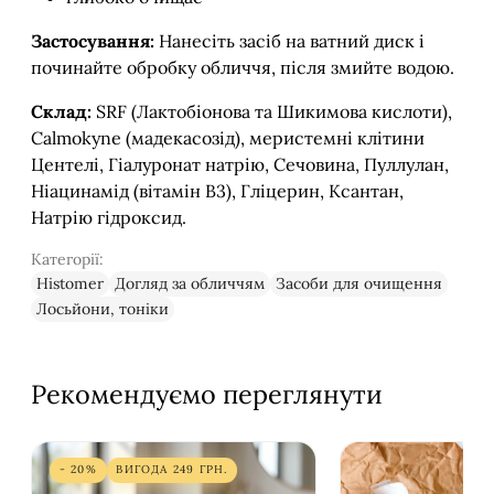
Застосування:
Нанесіть засіб на ватний диск і
починайте обробку обличчя, після змийте водою.
Склад:
SRF (Лактобіонова та Шикимова кислоти),
Calmokyne (мадекасозід), меристемні клітини
Центелі, Гіалуронат натрію, Сечовина, Пуллулан,
Ніацинамід (вітамін В3), Гліцерин, Ксантан,
Натрію гідроксид.
Категорії:
Histomer
Догляд за обличчям
Засоби для очищення
Лосьйони, тоніки
Рекомендуємо переглянути
- 20%
ВИГОДА
249
ГРН.