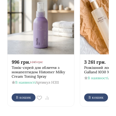
996
грн.
3 261
грн.
1 245
грн.
Тонік-спрей для обличчя з
Розкішний лосьйо
нонапептидом Histomer Milky
Galland 1030 Mille
Cream Toning Spray
В наявності
Арт
В наявності
Артикул
H311
В кошик
В кошик