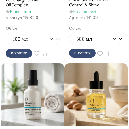
Re-Charge Serum
Finish ShineOn Frizz
OilComplex
Control & Shine
В наявності
В наявності
Артикул
1150020
Артикул
141205
Об`єм
Об`єм
В кошик
В кошик