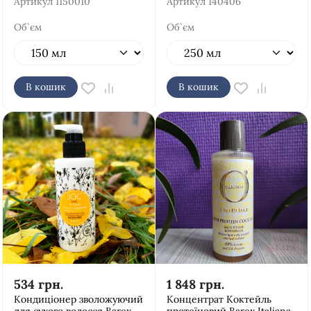
Артикул
1150010
Артикул
140406
Об`єм
Об`єм
В кошик
В кошик
534
грн.
1 848
грн.
Кондиціонер зволожуючий
Концентрат Коктейль