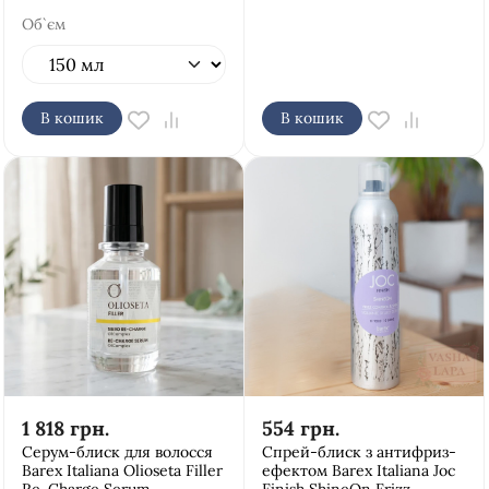
Об`єм
В кошик
В кошик
1 818
грн.
554
грн.
Серум-блиск для волосся
Спрей-блиск з антифриз-
Barex Italiana Olioseta Filler
ефектом Barex Italiana Joc