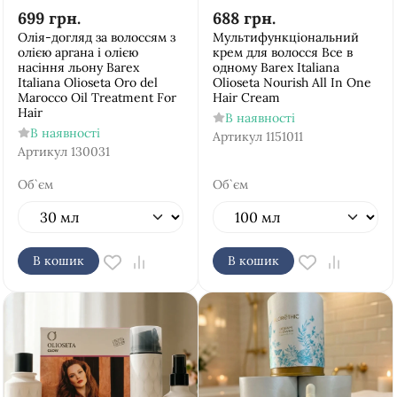
699
грн.
688
грн.
Олія-догляд за волоссям з
Мультифункціональний
олією аргана і олією
крем для волосся Все в
насіння льону Barex
одному Barex Italiana
Italiana Olioseta Oro del
Olioseta Nourish All In One
Marocco Oil Treatment For
Hair Cream
Hair
В наявності
В наявності
Артикул
1151011
Артикул
130031
Об`єм
Об`єм
В кошик
В кошик