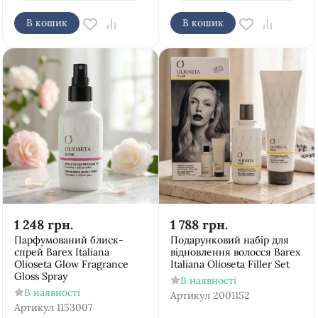
В кошик
В кошик
1 248
грн.
1 788
грн.
Парфумований блиск-
Подарунковий набір для
спрей Barex Italiana
відновлення волосся Barex
Olioseta Glow Fragrance
Italiana Olioseta Filler Set
Gloss Spray
В наявності
В наявності
Артикул
2001152
Артикул
1153007