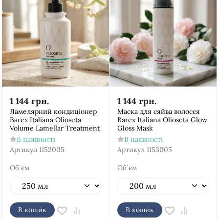
1 144
грн.
1 144
грн.
Ламелярний кондиціонер
Маска для сяйва волосся
Barex Italiana Olioseta
Barex Italiana Olioseta Glow
Volume Lamellar Treatment
Gloss Mask
В наявності
В наявності
Артикул
1152005
Артикул
1153005
Об`єм
Об`єм
В кошик
В кошик