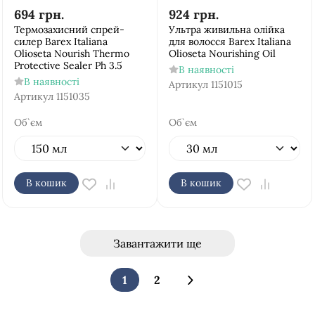
694
грн.
924
грн.
Термозахисний спрей-
Ультра живильна олійка
силер Barex Italiana
для волосся Barex Italiana
Olioseta Nourish Thermo
Olioseta Nourishing Oil
Protective Sealer Ph 3.5
В наявності
В наявності
Артикул
1151015
Артикул
1151035
Об`єм
Об`єм
В кошик
В кошик
Завантажити ще
1
2