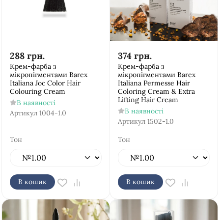
288
грн.
374
грн.
Крем-фарба з
Крем-фарба з
мікропігментами Barex
мікропігментами Barex
Italiana Joc Color Hair
Italiana Permesse Hair
Colouring Cream
Coloring Cream & Extra
Lifting Hair Cream
В наявності
В наявності
Артикул
1004-1.0
Артикул
1502-1.0
Тон
Тон
В кошик
В кошик