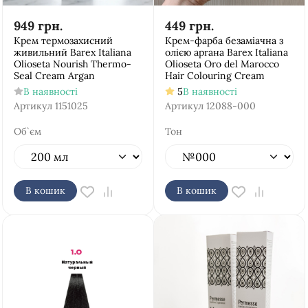
949
грн.
449
грн.
Крем термозахисний
Крем-фарба безаміачна з
живильний Barex Italiana
олією аргана Barex Italiana
Olioseta Nourish Thermo-
Olioseta Oro del Marocco
Seal Cream Argan
Hair Colouring Cream
В наявності
5
В наявності
Артикул
1151025
Артикул
12088-000
Об`єм
Тон
В кошик
В кошик