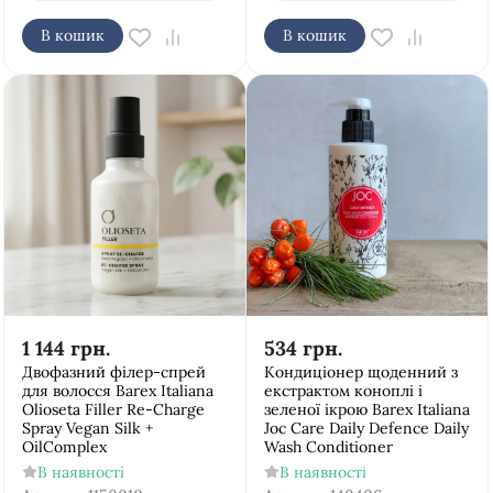
В кошик
В кошик
1 144
грн.
534
грн.
Двофазний філер-спрей
Кондиціонер щоденний з
для волосся Barex Italiana
екстрактом коноплі і
Olioseta Filler Re-Charge
зеленої ікрою Barex Italiana
Spray Vegan Silk +
Joc Care Daily Defence Daily
OilComplex
Wash Conditioner
В наявності
В наявності