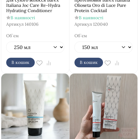
для сухого волосся Barex
протеїновий Barex Italiana
Italiana Joc Care Re-Hydra
Olioseta Oro di Luce Pure
Hydrating Conditioner
Protein Cocktail
В наявності
В наявності
Артикул
140106
Артикул
120040
Об`єм
Об`єм
В кошик
В кошик