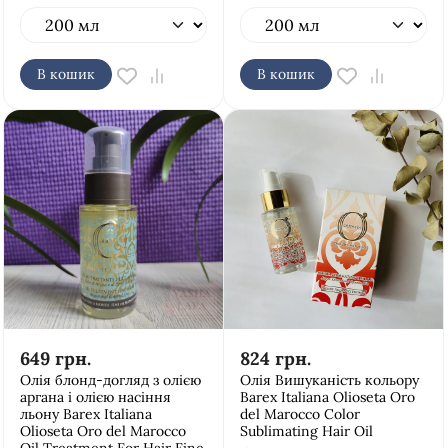
В кошик
В кошик
649
грн.
824
грн.
Олія блонд-догляд з олією
Олія Вишуканість кольору
аргана і олією насіння
Barex Italiana Olioseta Oro
льону Barex Italiana
del Marocco Color
Olioseta Oro del Marocco
Sublimating Hair Oil