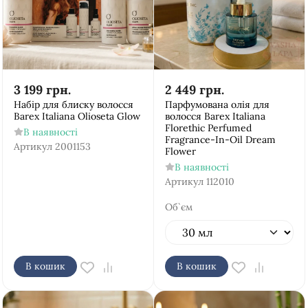
3 199
грн.
2 449
грн.
Набір для блиску волосся
Парфумована олія для
Barex Italiana Olioseta Glow
волосся Barex Italiana
Florethic Perfumed
В наявності
Fragrance-In-Oil Dream
Артикул
2001153
Flower
В наявності
Артикул
112010
Об`єм
В кошик
В кошик