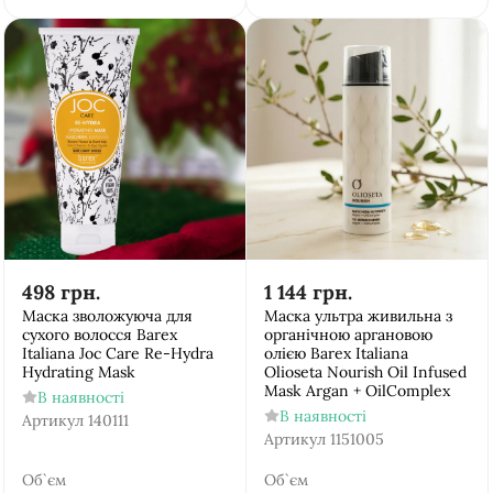
498
грн.
1 144
грн.
Маска зволожуюча для
Маска ультра живильна з
сухого волосся Barex
органічною аргановою
Italiana Joc Care Re-Hydra
олією Barex Italiana
Hydrating Mask
Olioseta Nourish Oil Infused
Mask Argan + OilComplex
В наявності
В наявності
Артикул
140111
Артикул
1151005
Об`єм
Об`єм