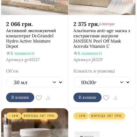
2 066
грн.
2 375
грн.
2 762
грн.
Активний зволожуючий
Альгінатна anti-age маска з
концентрат Dr.Grandel
екстрактами ацероли
Hydro Active Moisture
JANSSEN Peel Off Mask
Depot
Acerola Vitamin C
В наявності
В наявності
Артикул
gr41537
Артикул
j832Р
Об`єм
Кількість в упаковці
В кошик
В кошик
- 14%
ВИГОДА
387
ГРН.
- 14%
ВИГОДА
387
ГРН.