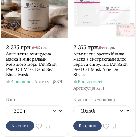
2 375
грн.
2 375
грн.
2 762
грн.
2 762
грн.
Альгінатна очищуюча
Альгінатна заспокійлива
маска з мінералами
маска з екстрактами алое
Мертвого моря JANSSEN
вера та спіруліна JANSSEN
Peel Off Mask Dead Sea
Peel Off Mask Aloe De
Black Mask
Stress
В наявності
Артикул
j837P
В наявності
Артикул
j8355P
Вага
Кількість в упаковці
В кошик
В кошик