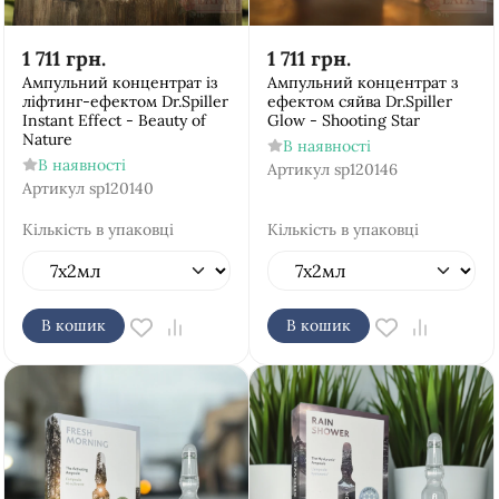
1 711
грн.
1 711
грн.
Ампульний концентрат із
Ампульний концентрат з
ліфтинг-ефектом Dr.Spiller
ефектом сяйва Dr.Spiller
Instant Effect - Beauty of
Glow - Shooting Star
Nature
В наявності
В наявності
Артикул
sp120146
Артикул
sp120140
Кількість в упаковці
Кількість в упаковці
В кошик
В кошик