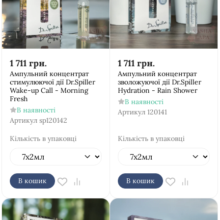
1 711
грн.
1 711
грн.
Ампульний концентрат
Ампульний концентрат
стимулюючої дії Dr.Spiller
зволожуючої дії Dr.Spiller
Wake-up Call - Morning
Hydration - Rain Shower
Fresh
В наявності
В наявності
Артикул
120141
Артикул
sp120142
Кількість в упаковці
Кількість в упаковці
В кошик
В кошик