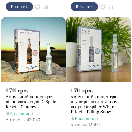
В кошик
В кошик
1 711
грн.
1 711
грн.
Ампульний концентрат
Ампульний концентрат
відновлюючої дії Dr.Spiller
для вирівнювання тону
Reset - Sundown
шкіри Dr.Spiller White
Effect - Falling Snow
В наявності
В наявності
Артикул
sp120143
Артикул
120152