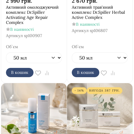
2 990
грн.
2 670
грн.
Активний омолоджуючий
Активний трав'яний
комплекс Dr.Spiller
комплекс Dr.Spiller Herbal
Activating Age Repair
Active Complex
Complex
В наявності
В наявності
Артикул
sp106807
Артикул
sp100907
Об`єм
Об`єм
В кошик
В кошик
- 14%
ВИГОДА
387
ГРН.