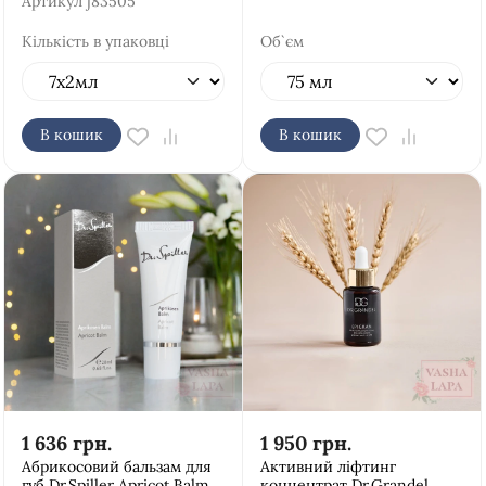
Артикул
j83505
Кількість в упаковці
Об`єм
В кошик
В кошик
1 636
грн.
1 950
грн.
Абрикосовий бальзам для
Активний ліфтинг
губ Dr.Spiller Apricot Balm
концентрат Dr.Grandel