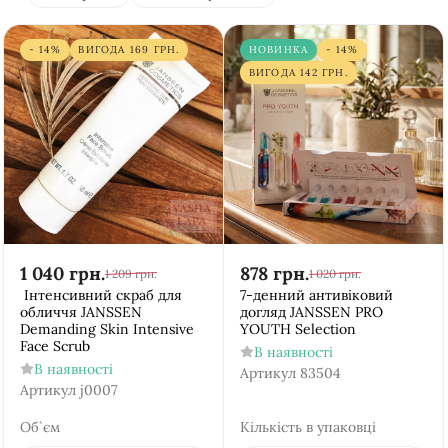
- 14%
ВИГОДА
169
ГРН.
НОВИНКА
- 14%
ВИГОДА
142
ГРН.
1 040
грн.
878
грн.
1 209
грн.
1 020
грн.
Інтенсивний скраб для
7-денний антивіковий
обличчя JANSSEN
догляд JANSSEN PRO
Demanding Skin Intensive
YOUTH Selection
Face Scrub
В наявності
В наявності
Артикул
83504
Артикул
j0007
Об`єм
Кількість в упаковці