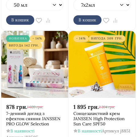
В кошик
В кошик
НОВИНКА
- 14%
- 14%
ВИГОДА
309
ГРН.
ВИГОДА
142
ГРН.
878
грн.
1 895
грн.
1 020
грн.
2 204
грн.
7-денний догляд з
Cонцезахистний крем
ефектом сяяння JANSSEN
JANSSEN High Protection
PRO GLOW Selection
Sun Care SPF50
В наявності
В наявності
Артикул
j8851