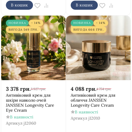
В кошик
В кошик
НОВИНКА
- 14%
НОВИНКА
- 14%
ВИГОДА
549
ГРН.
ВИГОДА
666
ГРН.
3 378
грн.
4 088
грн.
3 927
грн.
4 754
грн.
Антивіковий крем для
Антивіковий крем для
шкіри навколо очей
обличчя JANSSEN
JANSSEN Longevity Care
Longevity Care Cream
Eye Cream
В наявності
В наявності
Артикул
j12010
Артикул
j12060