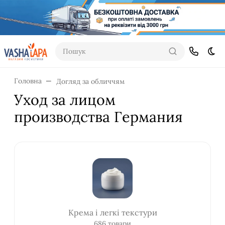
Пошук
Dar
Головна
Догляд за обличчям
Уход за лицом
производства Германия
Крема і легкі текстури
686 товари