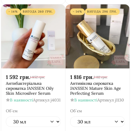
- 14%
ВИГОДА
260
ГРН.
- 14%
ВИГОДА
296
ГРН.
1 592
грн.
1 816
грн.
1 852
грн.
2 112
грн.
Антибактеріальна
Антивікова сироватка
сироватка JANSSEN Oily
JANSSEN Mature Skin Age
Skin Microsilver Serum
Perfecting Serum
В наявності
Артикул
j4031
В наявності
Артикул
j1130
Об`єм
Об`єм