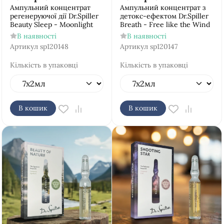
Ампульний концентрат
Ампульний концентрат з
регенеруючої дії Dr.Spiller
детокс-ефектом Dr.Spiller
Beauty Sleep - Moonlight
Breath - Free like the Wind
В наявності
В наявності
Артикул
sp120148
Артикул
sp120147
Кількість в упаковці
Кількість в упаковці
В кошик
В кошик