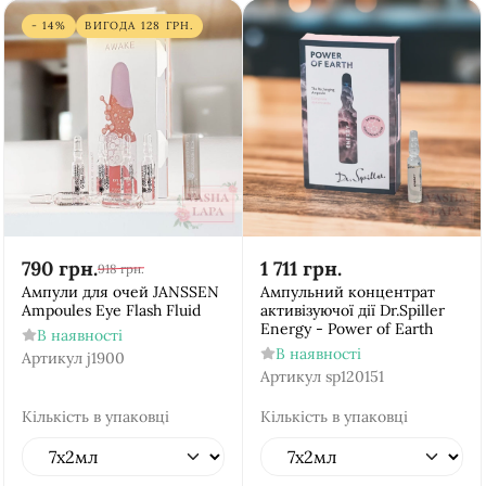
- 14%
ВИГОДА
128
ГРН.
790
грн.
1 711
грн.
918
грн.
Ампули для очей JANSSEN
Ампульний концентрат
Ampoules Eye Flash Fluid
активізуючої дії Dr.Spiller
Energy - Power of Earth
В наявності
В наявності
Артикул
j1900
Артикул
sp120151
Кількість в упаковці
Кількість в упаковці