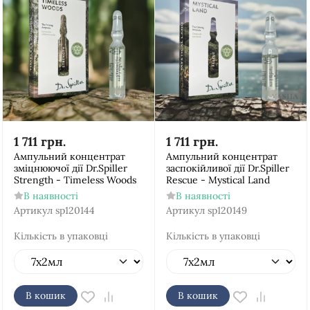
1 711
грн.
1 711
грн.
Ампульний концентрат
Ампульний концентрат
зміцнюючої дії Dr.Spiller
заспокійливої дії Dr.Spiller
Strength - Timeless Woods
Rescue - Mystical Land
В наявності
В наявності
Артикул
sp120144
Артикул
sp120149
Кількість в упаковці
Кількість в упаковці
В кошик
В кошик