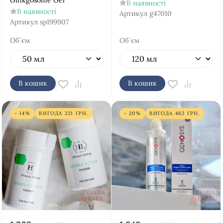
Ginkgosome Gel
В наявності
В наявності
Артикул
g47010
Артикул
sp199907
Об`єм
Об`єм
В кошик
В кошик
- 14%
ВИГОДА
221
ГРН.
- 20%
ВИГОДА
462
ГРН.