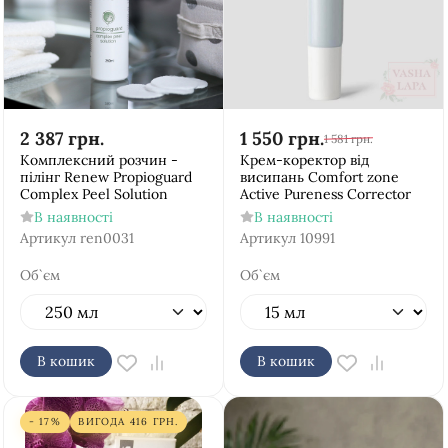
2 387
грн.
1 550
грн.
1 581
грн.
Комплексний розчин -
Крем-коректор від
пілінг Renew Propioguard
висипань Comfort zone
Complex Peel Solution
Active Pureness Corrector
В наявності
В наявності
Артикул
ren0031
Артикул
10991
Об`єм
Об`єм
В кошик
В кошик
- 17%
ВИГОДА
416
ГРН.