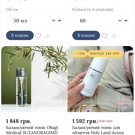
Об`єм
Кількість в упаковці
В кошик
В кошик
- 13%
ВИГОДА
244
ГРН.
1 848
грн.
1 592
грн.
1 836
грн.
Балансуючий тонік Obagi
Балансуючий тонік для
Medical SUZANOBAGIMD
обличчя Holy Land Acnox