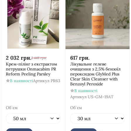
2 032
грн.
617
грн.
2 448
грн.
Крем-пілінг з екстрактом
Лікувальне гелеве
петрушки Onmacabim PR
очищення з 2,5% бензоїл
Reform Peeling Parsley
пероксидом GlyMed Plus
Clear Skin Cleanser with
В наявності
Артикул
PR63
Benzoyl Peroxide
В наявності
Артикул
US-GM-19AT
Об`єм
Об`єм