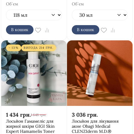
Об`єм
Об`єм
В кошик
В кошик
- 13%
ВИГОДА
214
ГРН.
1 434
грн.
3 036
грн.
1 648
грн.
Лосьйон Гамамеліс для
Лосьйон для лікування
жирної шкіри GIGI Skin
акне Obagi Medical
Expert Hamamelis Toner
CLENZIderm M.D.®