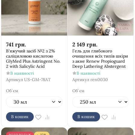
741
грн.
2 149
грн.
В'яжучий засіб №2 з 2%
Гель для глибокого
саліциловою кислотою
очищення всіх типів шкіри
GlyMed Plus Astringent No.
з акне Renew Propioguard
2 with Salicylic Acid
Deep Lathering Abstergent
В наявності
В наявності
Артикул
US-GM-78AT
Артикул
ren0030
Об`єм
Об`єм
В кошик
В кошик
РОЗПРОДАЖ
- 27%