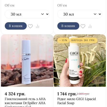
Об`єм
Об`єм
В кошик
В кошик
- 13%
ВИГОДА
261
ГРН.
4 324
грн.
1 744
грн.
2 005
грн.
Гінкгосомний гель з АНА
Рідке мило GIGI Lipacid
кислотами Dr.Spiller AHA
Facial Soap