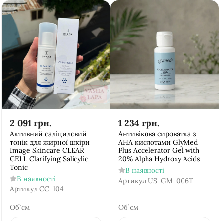
2 091
грн.
1 234
грн.
Активний саліциловий
Антивікова сироватка з
тонік для жирної шкіри
АНА кислотами GlyMed
Image Skincare CLEAR
Plus Accelerator Gel with
CELL Clarifying Salicylic
20% Alpha Hydroxy Acids
Tonic
В наявності
В наявності
Артикул
US-GM-006T
Артикул
CC-104
Об`єм
Об`єм