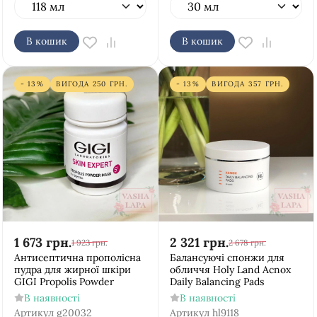
В кошик
В кошик
- 13%
ВИГОДА
250
ГРН.
- 13%
ВИГОДА
357
ГРН.
1 673
грн.
2 321
грн.
1 923
грн.
2 678
грн.
Антисептична прополісна
Балансуючі спонжи для
пудра для жирної шкіри
обличчя Holy Land Acnox
GIGI Propolis Powder
Daily Balancing Pads
В наявності
В наявності
Артикул
g20032
Артикул
hl9118