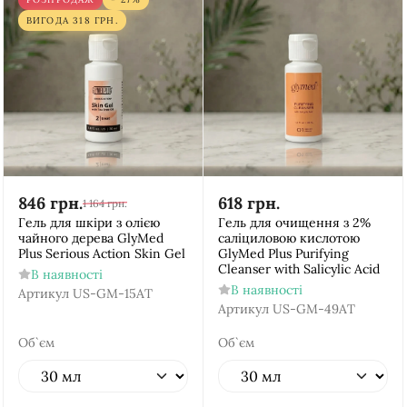
ВИГОДА
318
ГРН.
846
грн.
618
грн.
1 164
грн.
Гель для шкіри з олією
Гель для очищення з 2%
чайного дерева GlyMed
саліциловою кислотою
Plus Serious Action Skin Gel
GlyMed Plus Purifying
Cleanser with Salicylic Acid
В наявності
В наявності
Артикул
US-GM-15AT
Артикул
US-GM-49AT
Об`єм
Об`єм