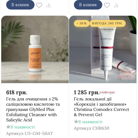
В кошик
В кошик
- 16%
ВИГОДА
245
ГРН.
618
грн.
1 285
грн.
1 530
грн.
Гель для очищення з 2%
Гель локальної дії
саліциловою кислотою та
«Корекція і запобігання»
гранулами GlyMed Plus
Christina Comodex Correct
Exfoliating Cleanser with
& Prevent Gel
Salicylic Acid
В наявності
В наявності
Артикул
CHR630
Артикул
US-GM-50AT