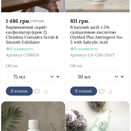
1 486
грн.
811
грн.
1 770
грн.
Вирівнюючий скраб-
В'яжучий засіб з 5%
ексфоліатор (крок 2)
саліциловою кислотою
Christina Comodex Scrub &
GlyMed Plus Astringent No.
Smooth Exfoliator
5 with Salicylic Acid
В наявності
В наявності
Артикул
CHR626
Артикул
US-GM-20AT
Об`єм
Об`єм
В кошик
В кошик