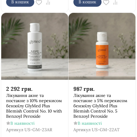
В кошик
В кошик
2 292
грн.
987
грн.
Лікування акне та
Лікування акне та
постакне з 10% перекисом
постакне з 5% перекисом
бензоїлу GlyMed Plus
бензоїлу GlyMed Plus
Blemish Control No. 10 with
Blemish Control No. 5
Benzoyl Peroxide
Benzoyl Peroxide
В наявності
В наявності
Артикул
US-GM-23AR
Артикул
US-GM-22AT