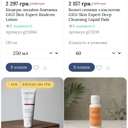
2 297
грн.
2 157
грн.
2 640
грн.
2 479
грн.
Біодерм лосьйон бовтанка
Вологі спонжи з кислотою
GIGI Skin Expert Bioderm
GIGI Skin Expert Deep
Lotion
Cleansing Liquid Pads
В наявності
В наявності
Артикул
g23084
Артикул
g27039
Об`єм
Кількість в упаковці
В кошик
В кошик
- 16%
ВИГОДА
284
ГРН.