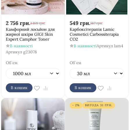
2 756
грн.
549
грн.
3 168
грн.
567
грн.
Камфорний лосьйон для
Карбоксітерапія Lamic
жирної шкіри GIGI Skin
Cosmetici Carbossiterapia
Expert Camphor Toner
CO2
В наявності
В наявності
Артикул
lam4
Артикул
g23078
Об`єм
Об`єм
В кошик
В кошик
- 2%
ВИГОДА
31
ГРН.