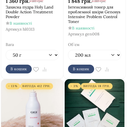
1 360
грн.
1 848
грн.
1 581
грн.
2 310
грн.
Захисна пудра Holy Land
Інтенсивний тонер для
Double Action Treatment
проблемної шкіри Genosys
Powder
Intensive Problem Control
Toner
В наявності
В наявності
Артикул
hl0313
Артикул
gen008
Вага
Об`єм
В кошик
В кошик
- 13%
ВИГОДА
412
ГРН.
- 3%
ВИГОДА
18
ГРН.