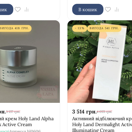
шик
В кошик
ВИГОДА
418
ГРН.
- 13%
ВИГОДА
541
ГРН.
рн.
3 514
грн.
3 137
грн.
4 055
грн.
й крем Holy Land Alpha
Активний відбілюючий к
 Active Cream
Holy Land Dermalight Acti
Illuminating Cream
ності
Артикул
hl0606