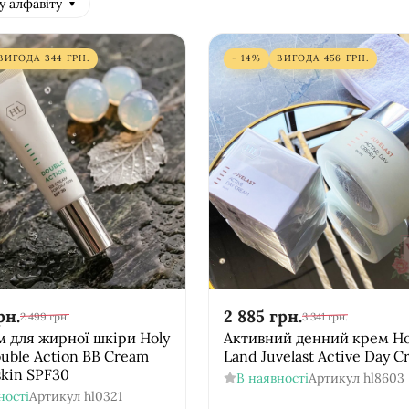
у алфавіту
ВИГОДА
344
ГРН.
- 14%
ВИГОДА
456
ГРН.
рн.
2 885
грн.
2 499
грн.
3 341
грн.
 для жирної шкіри Holy
Активний денний крем Ho
uble Action BB Cream
Land Juvelast Active Day 
 skin SPF30
В наявності
Артикул
hl8603
ності
Артикул
hl0321