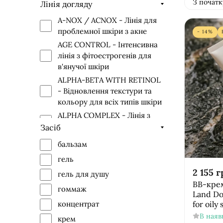
З початк
Лінія догляду
A-NOX / AСNOX - Лінія для
проблемної шкіри з акне
- 14%
AGE CONTROL - Інтенсивна
лінія з фітоестрогенів для
в'янучої шкіри
ALPHA-BETA WITH RETINOL
- Відновлення текстури та
кольору для всіх типів шкіри
ALPHA COMPLEX - Лінія з
AHA кислотами
Засіб
AZULENE - Лінія для чутливої
бальзам
шкіри
гель
BE FIRST - Лінія для чоловіків
2 155
г
гель для душу
BIO REPAIR - Лінія для
BB-крем
гоммаж
відновлення пошкодженої
Land Do
шкіри і для шкіри, схильної
for oily
концентрат
до куперозу
В наяв
крем