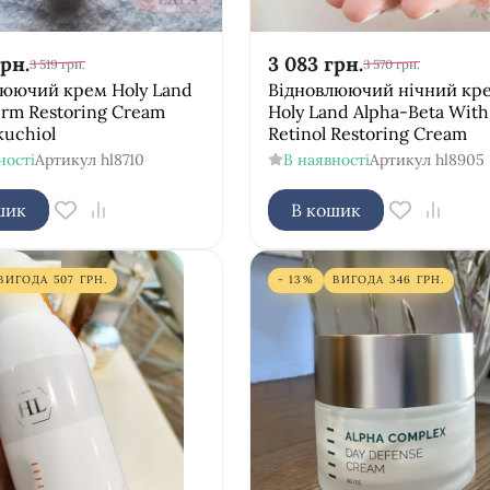
рн.
3 083
грн.
3 519
грн.
3 570
грн.
люючий крем Holy Land
Відновлюючий нічний кр
rm Restoring Cream
Holy Land Alpha-Beta With
kuchiol
Retinol Restoring Cream
ності
Артикул
hl8710
В наявності
Артикул
hl8905
шик
В кошик
ВИГОДА
507
ГРН.
- 13%
ВИГОДА
346
ГРН.