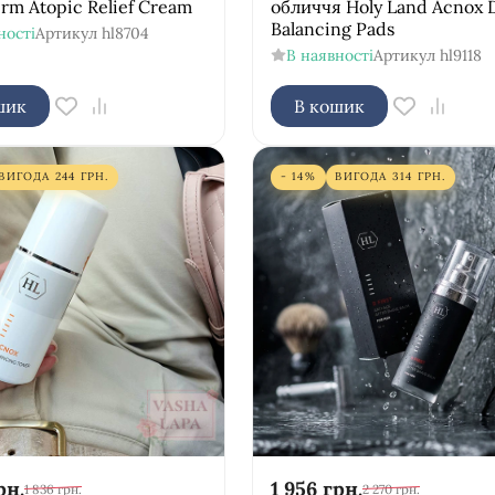
rm Atopic Relief Cream
обличчя Holy Land Acnox D
Balancing Pads
ності
Артикул
hl8704
В наявності
Артикул
hl9118
шик
В кошик
ВИГОДА
244
ГРН.
- 14%
ВИГОДА
314
ГРН.
рн.
1 956
грн.
1 836
грн.
2 270
грн.