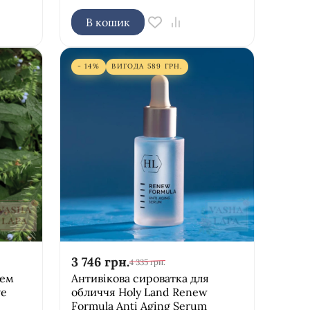
В кошик
- 14%
ВИГОДА
589
ГРН.
3 746
грн.
4 335
грн.
рем
Антивікова сироватка для
ve
обличчя Holy Land Renew
Formula Anti Aging Serum