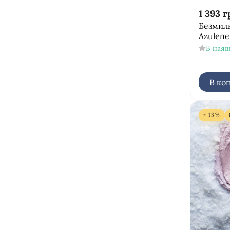
1 393
г
Безмиль
Azulene
В наяв
В ко
- 13%