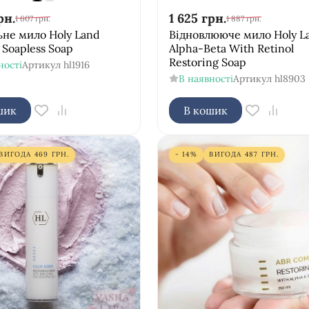
рн.
1 625
грн.
1 607
грн.
1 887
грн.
не мило Holy Land
Відновлююче мило Holy L
 Soapless Soap
Alpha-Beta With Retinol
Restoring Soap
ності
Артикул
hl1916
В наявності
Артикул
hl8903
шик
В кошик
ВИГОДА
469
ГРН.
- 14%
ВИГОДА
487
ГРН.