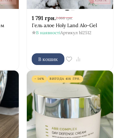
1 791
грн.
2 066
грн.
ем
Гель алое Holy Land Alo-Gel
В наявності
Артикул
hl2512
В кошик
- 14%
ВИГОДА
416
ГРН.