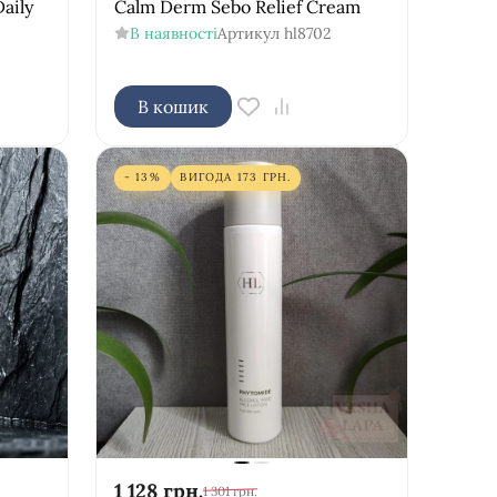
aily
Calm Derm Sebo Relief Cream
В наявності
Артикул
hl8702
В кошик
- 13%
ВИГОДА
173
ГРН.
1 128
грн.
1 301
грн.