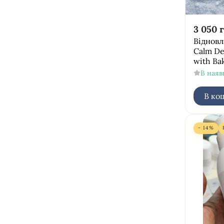
3 050
г
Віднов
Calm De
with Ba
В наяв
В ко
- 14%