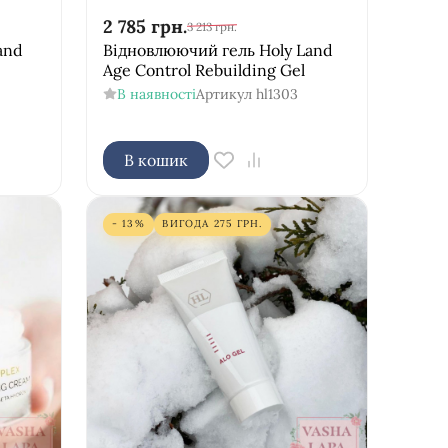
2 785
грн.
3 213
грн.
and
Відновлюючий гель Holy Land
Age Control Rebuilding Gel
В наявності
Артикул
hl1303
В кошик
- 13%
ВИГОДА
275
ГРН.