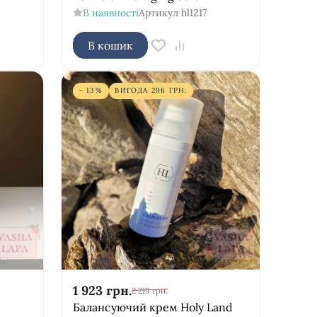
В наявності
Артикул
hl1217
В кошик
- 13%
ВИГОДА
296
ГРН.
1 923
грн.
2 219
грн.
Балансуючий крем Holy Land