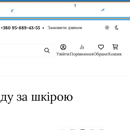
Замовити дзвінок
+380 95-689-43-55
Light theme
Dark t
Пошук
Увійти
Порівняння
Обране
Кошик
яду за шкірою