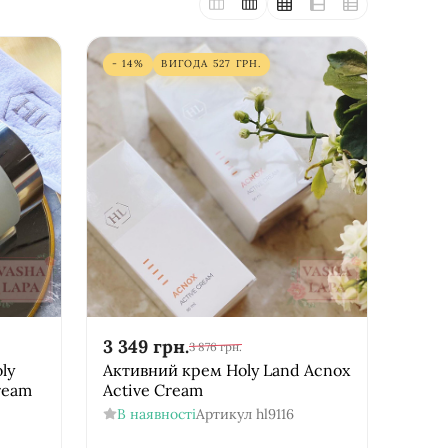
- 14%
ВИГОДА
527
ГРН.
3 349
грн.
3 876
грн.
ly
Активний крем Holy Land Acnox
Cream
Active Cream
В наявності
Артикул
hl9116