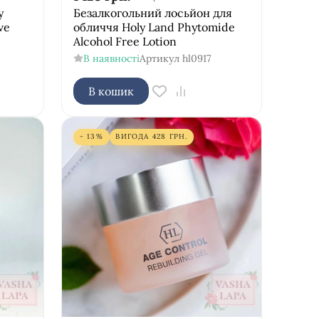
y
Безалкогольний лосьйон для
ve
обличчя Holy Land Phytomide
Alcohol Free Lotion
В наявності
Артикул
hl0917
В кошик
- 13%
ВИГОДА
428
ГРН.