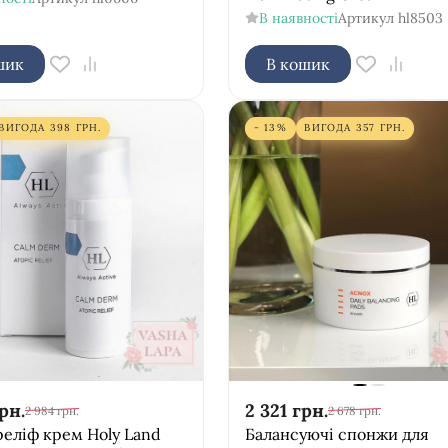
В наявності
Артикул
hl8503
шик
В кошик
ВИГОДА
398
ГРН.
- 13%
ВИГОДА
357
ГРН.
рн.
2 321
грн.
2 984
грн.
2 678
грн.
реліф крем Holy Land
Балансуючі спонжи для