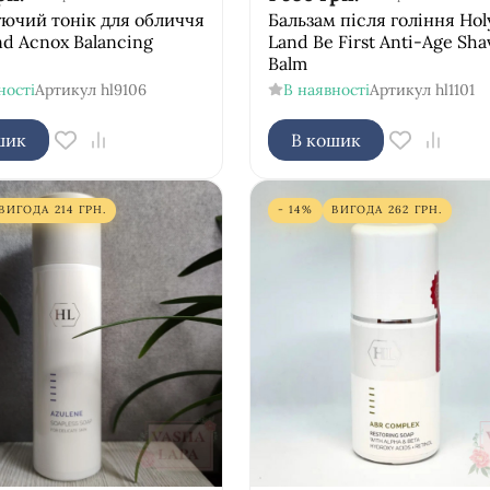
ючий тонік для обличчя
Бальзам після гоління Hol
nd Acnox Balancing
Land Be First Anti-Age Sha
Balm
ності
Артикул
hl9106
В наявності
Артикул
hl1101
шик
В кошик
ВИГОДА
214
ГРН.
- 14%
ВИГОДА
262
ГРН.