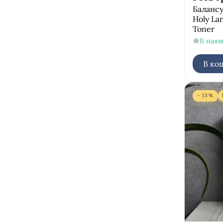
усунення жирного блиску
Балансу
Holy La
зміцнення
Toner
ексфоліація
В наяв
В ко
- 13%