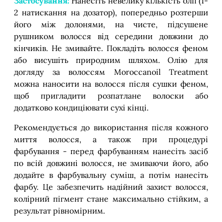
Застосування:
Нанесіть невелику кількість олії (1-
2 натискання на дозатор), попередньо розтерши
його між долонями, на чисте, підсушене
рушником волосся від середини довжини до
кінчиків. Не змивайте. Покладіть волосся феном
або висушіть природним шляхом. Олію для
догляду за волоссям Moroccanoil Treatment
можна наносити на волосся після сушки феном,
щоб пригладити розпатлане волоски або
додатково кондиціювати сухі кінці.
Рекомендується до використання після кожного
миття волосся, а також при процедурі
фарбування - перед фарбуванням нанесіть засіб
по всій довжині волосся, не змиваючи його, або
додайте в фарбувальну суміш, а потім нанесіть
фарбу. Це забезпечить надійний захист волосся,
колірний пігмент стане максимально стійким, а
результат рівномірним.