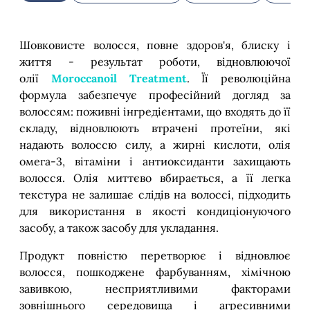
Шовковисте волосся, повне здоров'я, блиску і
життя - результат роботи, відновлюючої
олії
Moroccanoil Treatment
. Її революційна
формула забезпечує професійний догляд за
волоссям: поживні інгредієнтами, що входять до її
складу, відновлюють втрачені протеїни, які
надають волоссю силу, а жирні кислоти, олія
омега-3, вітаміни і антиоксиданти захищають
волосся. Олія миттєво вбирається, а її легка
текстура не залишає слідів на волоссі, підходить
для використання в якості кондиціонуючого
засобу, а також засобу для укладання.
Продукт повністю перетворює і відновлює
волосся, пошкоджене фарбуванням, хімічною
завивкою, несприятливими факторами
зовнішнього середовища і агресивними