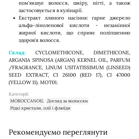
пом'якшує волосся, шкіру, нігті, а також
застосовується в кулінарії.
Екстракт лляного насіння: гарне джерело
альфа-ліноленової кислоти - незамінної
жирної кислоти, що сприяє поліпшенню
здоров'я волосся.
Склад:
CYCLOMETHICONE, DIMETHICONE,
ARGANIA SPINOSA (ARGAN) KERNEL OIL, PARFUM
/FRAGRANCE, LINUM USITATISSIMUM (LINSEED)
SEED EXTRACT, CI 26100 (RED 17), CI 47000
(YELLOW 11). MOT01.
Категорії:
MOROCCANOIL
Догляд за волоссям
Рідкі кристали, олії і флюїди
Рекомендуємо переглянути