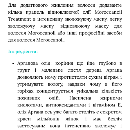
Для додаткового живлення волосся додавайте
кілька крапель відновлюючої олії Moroccanoil
Treatment в інтенсивну зволожуючу маску, легку
зволожуючу маску, відновлюючу маску для
волосся Moroccanoil або інші професійні засоби
для волосся Moroccanoil.
Інгредієнти:
Арганова олія: коріння що йде глубоко в
грунт і маленьке листя дерева Аргана
дозволяють йому протистояти сухим вітрам і
утримувати вологу, завдяки чому в його
горіхах концентрується унікальна кількість
поживних олій. Насичена жирними
кислотами, антиоксидантами і вітаміном Е,
олія Аргана ось уже багато століть є секретом
краси мільйонів жінок і має безліч
застосувань: вона інтенсивно зволожує і