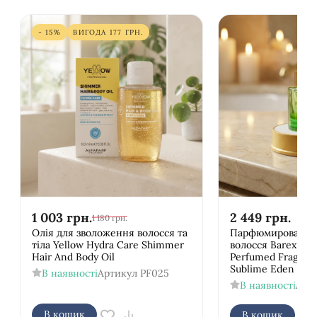
- 15%
ВИГОДА
177
ГРН.
1 003
грн.
2 449
грн.
1 180
грн.
Олія для зволоження волосся та
Парфюмированное
тіла Yellow Hydra Care Shimmer
волосся Barex Ital
Hair And Body Oil
Perfumed Fragran
Sublime Eden
В наявності
Артикул
PF025
В наявності
Арт
В кошик
В кошик