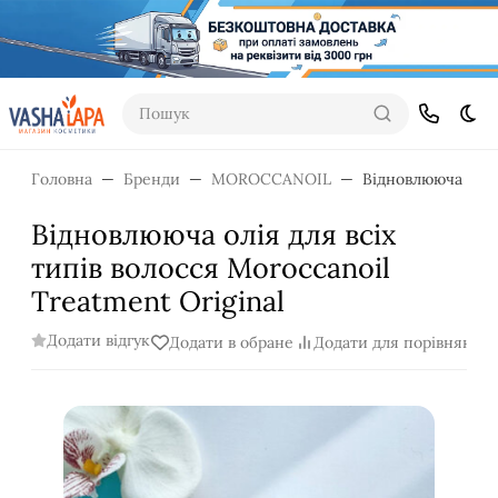
Пошук
Dar
Головна
Бренди
MOROCCANOIL
Відновлююча олія 
Відновлююча олія для всіх
типів волосся Moroccanoil
Treatment Original
Додати відгук
Додати в обране
Додати для порівняння