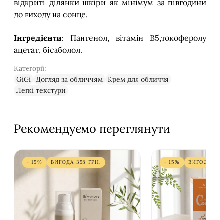
відкриті ділянки шкіри як мінімум за півгодини
до виходу на сонце.
Інгредієнти
: Пантенол, вітамін В5,токоферолу
ацетат, бісаболол.
Категорії:
GiGi
Догляд за обличчям
Крем для обличчя
Легкі текстури
Рекомендуємо переглянути
- 15%
ВИГОДА
358
ГРН.
- 15%
ВИГОДА
3