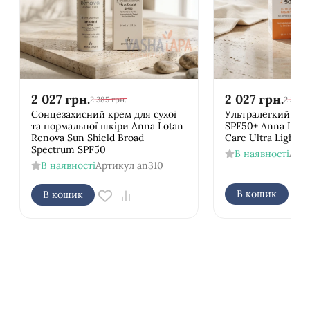
2 027
грн.
2 027
грн.
2 385
грн.
2 385
г
Сонцезахисний крем для сухої
Ультралегкий кре
та нормальної шкіри Anna Lotan
SPF50+ Anna Lotan
Renova Sun Shield Broad
Care Ultra Light 
Spectrum SPF50
В наявності
Арт
В наявності
Артикул
an310
В кошик
В кошик