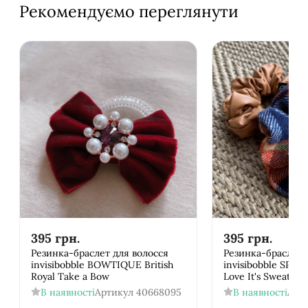
Рекомендуємо переглянути
395
грн.
395
грн.
Резинка-браслет для волосся
Резинка-браслет 
invisibobble BOWTIQUE British
invisibobble SPRU
Royal Take a Bow
Love It's Sweater 
В наявності
Артикул
40668095
В наявності
Арт