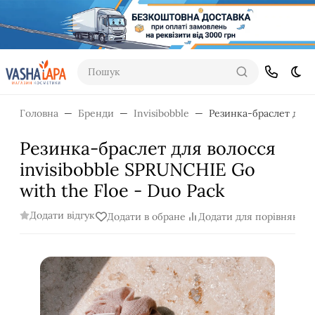
Пошук
Dar
Головна
Бренди
Invisibobble
Резинка-браслет для в
Резинка-браслет для волосся
invisibobble SPRUNCHIE Go
with the Floe - Duo Pack
Додати відгук
Додати в обране
Додати для порівняння