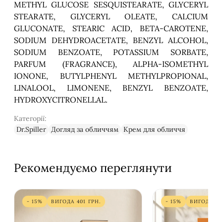
METHYL GLUCOSE SESQUISTEARATE, GLYCERYL
STEARATE, GLYCERYL OLEATE, CALCIUM
GLUCONATE, STEARIC ACID, BETA-CAROTENE,
SODIUM DEHYDROACETATE, BENZYL ALCOHOL,
SODIUM BENZOATE, POTASSIUM SORBATE,
PARFUM (FRAGRANCE), ALPHA-ISOMETHYL
IONONE, BUTYLPHENYL METHYLPROPIONAL,
LINALOOL, LIMONENE, BENZYL BENZOATE,
HYDROXYCITRONELLAL.
Категорії:
Dr.Spiller
Догляд за обличчям
Крем для обличчя
Рекомендуємо переглянути
- 15%
ВИГОДА
401
ГРН.
- 15%
ВИГОДА
3