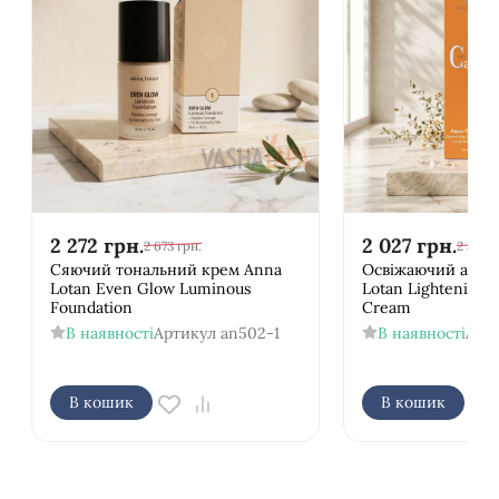
2 272
грн.
2 027
грн.
2 673
грн.
2 385
г
Сяючий тональний крем Anna
Освіжаючий аква
Lotan Even Glow Luminous
Lotan Lightening 
Foundation
Cream
В наявності
Артикул
an502-1
В наявності
Арт
В кошик
В кошик