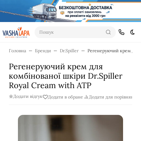
Пошук
Dar
Головна
Бренди
Dr.Spiller
Регенеруючий крем для к
Регенеруючий крем для
комбінованої шкіри Dr.Spiller
Royal Cream with ATP
Додати відгук
Додати в обране
Додати для порівняння