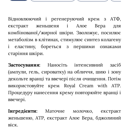
Відновлюючий і регенеруючий крем з АТФ,
екстракт женьшеня і Алое Вера для
комбінованої/жирної шкіри. Зволожує, посилює
метаболізм в клітинах, стимулює синтез колагену
і еластину, бореться з першими ознаками
старіння шкіри.
Застосування:
Наносіть інтенсивний засіб
(ампули, гель, сироватку) на обличчя, шию і зону
декольте вранці та ввечері після очищення. Потім
використовуйте крем Royal Cream with ATP.
Процедуру нанесення крему повторюйте вранці і
ввечері.
Інгредієнти:
Маточне молочко, екстракт
женьшеню, ATP, екстракт Алое Вера, бджолиний
віск.