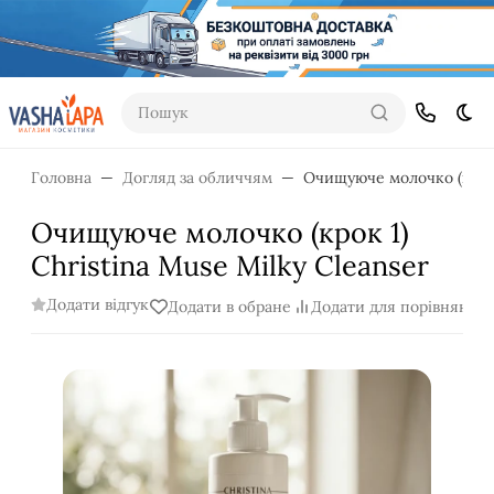
Пошук
Dar
Головна
Догляд за обличчям
Очищуюче молочко (крок 1
Очищуюче молочко (крок 1)
Christina Muse Milky Cleanser
Додати відгук
Додати в обране
Додати для порівняння