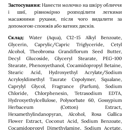
Застосування:
Нанести молочко на шкіру обличчя
і шиї, рівномірно розподілити легкими
масажними рухами, після чого видалити за
допомогою спонжів або ватних дисків.
Склад:
Water (Aqua), C12-15 Alkyl Benzoate,
Glycerin, Caprylic/Capric Triglyceride, Cetyl
Alcohol, Theobroma Grandiflorum Seed Butter,
Decyl Glucoside, Glyceryl Stearate, PEG-100
Stearate, Phenoxyethanol, Cocamidopropyl Betaine,
Stearic Acid, Hydroxyethyl Acrylate/Sodium
Acryloyldimethyl Taurate Copolymer, Squalane,
Caprylyl Glycol, Fragrance (Parfum), Sodium
Chloride, Chlorphenesin, Tetrasodium EDTA,
Hydroxyethylcellulose, Polysorbate 60, Gossypium
Herbaceum (Cotton) Extract,
Hexamethylindanopyran, Alcohol, Rosa Gallica
Flower Extract, Coconut Acid, Sodium Benzoate,
Cocamidopropyl Dimethylamine, Sodium Acetate,