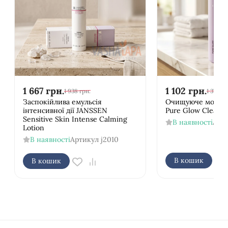
1 667
грн.
1 102
грн.
1 938
грн.
1 377
гр
Заспокійлива емульсія
Очищуюче молочк
інтенсивної дії JANSSEN
Pure Glow Cleansi
Sensitive Skin Intense Calming
В наявності
Арт
Lotion
В наявності
Артикул
j2010
В кошик
В кошик