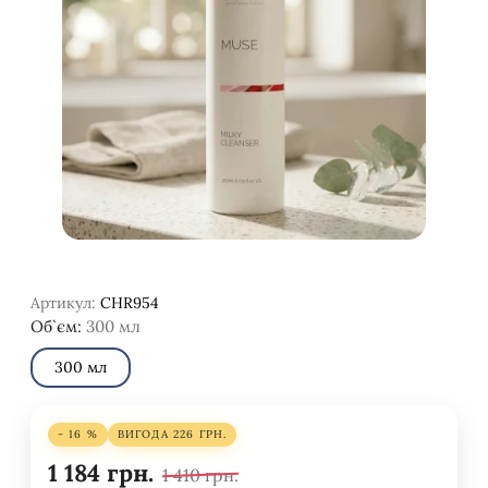
Артикул:
CHR954
Об`єм:
300 мл
300 мл
- 16 %
ВИГОДА
226
ГРН.
1 184
грн.
1 410
грн.