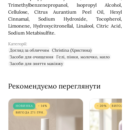
Trimethylbenzenepropanol, Isopropyl Alcohol,
Cellulose, Citrus Aurantium Peel Oil, Hexyl
Cinnamal, Sodium Hydroxide, Tocopherol,
Limonene, Hydroxycitronellal, Linalool, Citric Acid,
Sodium Metabisulfite.
Категорії:
Догляд за обличчям
Christina (Христина)
Засоби для очищення
Гелі, пінки, молочко, мило
Засоби для зняття макіяжу
Рекомендуємо переглянути
НОВИНКА
- 14%
- 20%
ВИГОДА
2
ВИГОДА
271
ГРН.