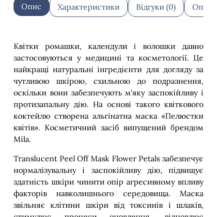
Опис
Характеристики
Відгуки (0)
Оплат
Квітки ромашки, календули і волошки давно
застосовуються у медицині та косметології. Це
найкращі натуральні інгредієнти для догляду за
чутливою шкірою, схильною до подразнення,
оскільки вони забезпечують м'яку заспокійливу і
протизапальну дію. На основі такого квіткового
коктейлю створена альгінатна маска «Пелюстки
квітів». Косметичний засіб випущений брендом
Mila.
Translucent Peel Off Mask Flower Petals забезпечує
нормалізувальну і заспокійливу дію, підвищує
здатність шкіри чинити опір агресивному впливу
факторів навколишнього середовища. Маска
звільняє клітини шкіри від токсинів і шлаків,
стимулює процеси оновлення, відновлює