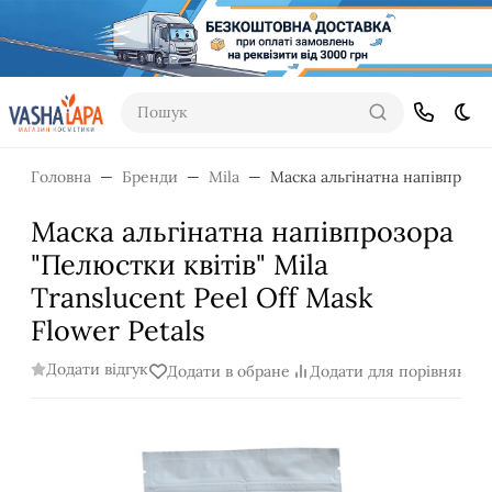
Пошук
Dar
Головна
Бренди
Mila
Маска альгінатна напівпрозора
Маска альгінатна напівпрозора
"Пелюстки квітів" Mila
Translucent Peel Off Mask
Flower Petals
Додати відгук
Додати в обране
Додати для порівняння