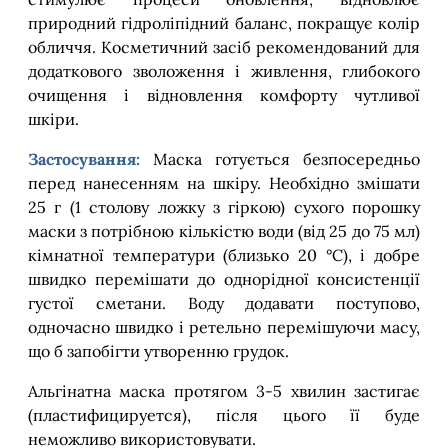
природний гідроліпідний баланс, покращує колір
обличчя. Косметичний засіб рекомендований для
додаткового зволоження і живлення, глибокого
очищення і відновлення комфорту чутливої
шкіри.
Застосування:
Маска готується безпосередньо
перед нанесенням на шкіру. Необхідно змішати
25 г (1 столову ложку з гіркою) сухого порошку
маски з потрібною кількістю води (від 25 до 75 мл)
кімнатної температури (близько 20 °C), і добре
швидко перемішати до однорідної консистенції
густої сметани. Воду додавати поступово,
одночасно швидко і ретельно перемішуючи масу,
що б запобігти утворенню грудок.
Альгінатна маска протягом 3-5 хвилин застигає
(пластифицируется), після цього її буде
неможливо використовувати.