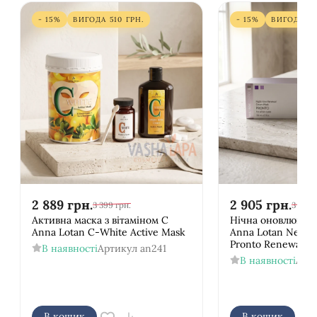
- 15%
ВИГОДА
510
ГРН.
- 15%
ВИГОДА
51
2 889
грн.
2 905
грн.
3 399
грн.
3 418
г
Активна маска з вітаміном С
Нічна оновлююча
Anna Lotan C-White Active Mask
Anna Lotan New A
Pronto Renewal 
В наявності
Артикул
an241
В наявності
Арт
В кошик
В кошик