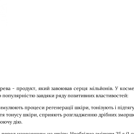
рева - продукт, який завоював серця мільйонів. У космет
ю популярністю завдяки ряду позитивних властивостей:
 стимулюють процеси регенерації шкіри, тонізують і підтя
яття тонусу шкіри, сприяють розгладженню дрібних зморш
юючу дію.
перед нанесенням на шкіру. Необхідно змішати 25 г (1 с