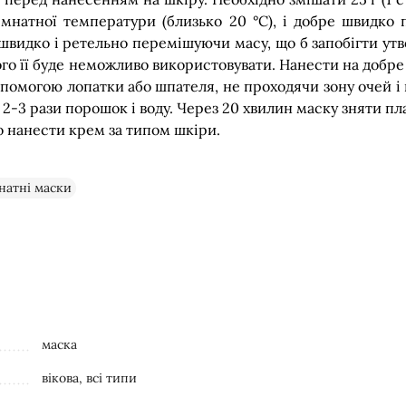
кімнатної температури (близько 20 °C), і добре швидко 
швидко і ретельно перемішуючи масу, що б запобігти ут
ого її буде неможливо використовувати. Нанести на добре
допомогою лопатки або шпателя, не проходячи зону очей і
 2-3 рази порошок і воду. Через 20 хвилин маску зняти пл
о нанести крем за типом шкіри.
натні маски
маска
вікова, всі типи