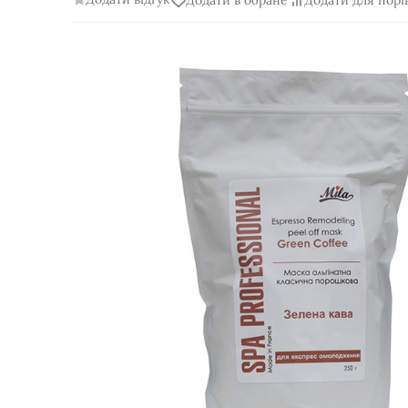
Додати в обране
Додати для порі