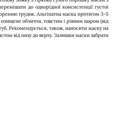
перемішати до однорідної консистенції густої
воренню грудок. Альгінатна маска протягом 3-5
 очищене обличчя, товстим і рівним шаром (від
 губ. Рекомендується, також, наносити маску на
астом від низу до верху. Залишки маски забрати