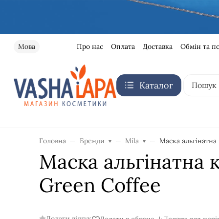
Про нас
Оплата
Доставка
Обмін та п
Мова
Каталог
Головна
Бренди
Mila
Маска альгінатна 
Маска альгінатна к
Green Coffee
Додати відгук