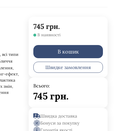
745
грн.
В наявності
В кошик
, всі типи
бличчя
Швидке замовлення
влення,
нг-ефект,
лактика
Всього:
х змін,
ення
745
грн.
Швидка доставка
Бонуси за покупку
Гарантія якості