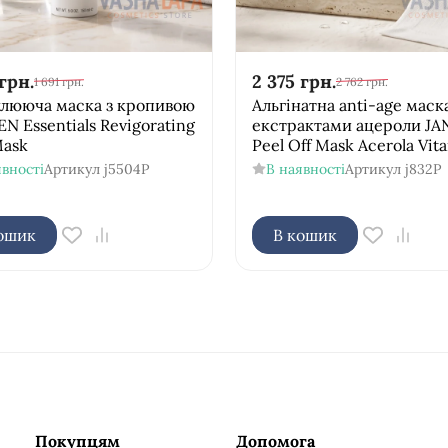
грн.
2 375
грн.
1 691
грн.
2 762
грн.
лююча маска з кропивою
Альгінатна anti-age маска
N Essentials Revigorating
екстрактами ацероли J
Mask
Peel Off Mask Acerola Vit
явності
Артикул
j5504P
В наявності
Артикул
j832Р
ошик
В кошик
Покупцям
Допомога