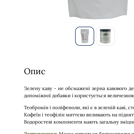
Опис
Зелену каву - не обсмажені зерна кавового де
допоміжної добавки і користується величезно
Теобромін і поліфеноли, які є в зеленій каві,
Кофеїн і теофілін миттєво впливають на підн
Водоростеві компоненти мають загальну зміцн
Застосування:
Маска готується безпосередньо 