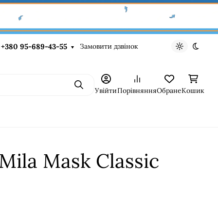
Замовити дзвінок
+380 95-689-43-55
Light theme
Dark t
Пошук
Увійти
Порівняння
Обране
Кошик
Mila Mask Classic