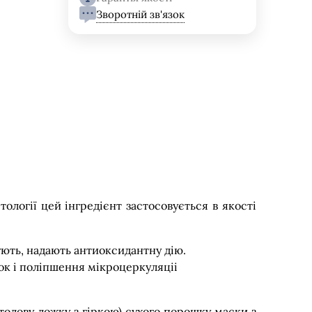
Зворотній зв'язок
ології цей інгредієнт застосовується в якості
гують, надають антиоксидантну дію.
ок і поліпшення мікроцеркуляціі
толову ложку з гіркою) сухого порошку маски з