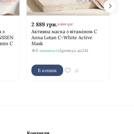
2 889
грн.
1 142
3 399
грн.
 з
Активна маска з вітаміном С
Альг
ANSSEN
Anna Lotan C-White Active
екстр
amin C
Mask
[Skin
В наявності
Артикул
an241
В н
В кошик
В 
Контакти