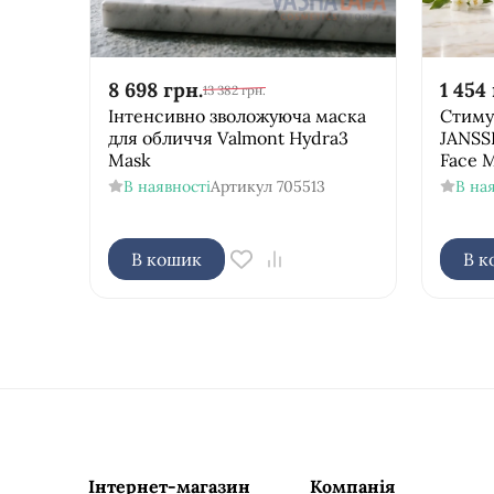
8 698
грн.
1 454
13 382
грн.
Інтенсивно зволожуюча маска
Стиму
для обличчя Valmont Hydra3
JANSSE
Mask
Face 
В наявності
Артикул
705513
В на
В кошик
В к
Інтернет-магазин
Компанія