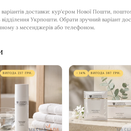
 варіантів доставки: кур'єром Нової Пошти, пошт
з відділення Укрпошти. Обрати зручний варіант до
упному з месенджерів або телефоном.
и
ВИГОДА
237
ГРН.
- 14%
ВИГОДА
387
ГРН.