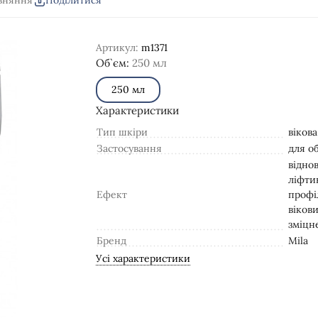
вняння
Поділитися
Артикул:
m1371
Об`єм:
250 мл
250 мл
Характеристики
Тип шкіри
вікова
Застосування
для о
відно
ліфти
Ефект
профі
вікови
зміцн
Бренд
Mila
Усі характеристики