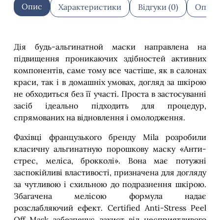
Опис
Характеристики
Відгуки (0)
Оплат
Дія будь-альгинатной маски направлена на
підвищення проникаючих здібностей активних
компонентів, саме тому все частіше, як в салонах
краси, так і в домашніх умовах, догляд за шкірою
не обходиться без її участі. Проста в застосуванні
засіб ідеально підходить для процедур,
спрямованих на відновлення і омолодження.
Фахівці французького бренду Mila розробили
класичну альгинатную порошкову маску «Анти-
стрес, меліса, брокколі». Вона має потужні
заспокійливі властивості, призначена для догляду
за чутливою і схильною до подразнення шкірою.
Збагачена мелісою формула надає
розслабляючий ефект. Certified Anti-Stress Peel
Off Mask забезпечує захист від несприятливого