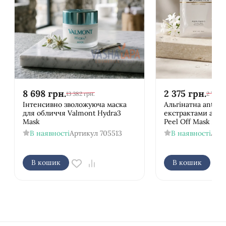
8 698
грн.
2 375
грн.
13 382
грн.
2 762
г
Інтенсивно зволожуюча маска
Альгінатна anti-a
для обличчя Valmont Hydra3
екстрактами аце
Mask
Peel Off Mask Ace
В наявності
Артикул
705513
В наявності
Арт
В кошик
В кошик