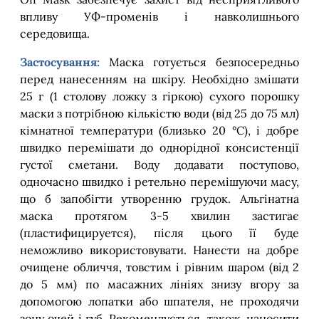
впливу УФ-променів і навколишнього
середовища.
Застосування:
Маска готується безпосередньо
перед нанесенням на шкіру. Необхідно змішати
25 г (1 столову ложку з гіркою) сухого порошку
маски з потрібною кількістю води (від 25 до 75 мл)
кімнатної температури (близько 20 °C), і добре
швидко перемішати до однорідної консистенції
густої сметани. Воду додавати поступово,
одночасно швидко і ретельно перемішуючи масу,
що б запобігти утворенню грудок. Альгінатна
маска протягом 3-5 хвилин застигає
(пластифицируется), після цього її буде
неможливо використовувати. Нанести на добре
очищене обличчя, товстим і рівним шаром (від 2
до 5 мм) по масажних лініях знизу вгору за
допомогою лопатки або шпателя, не проходячи
зону очей і губ. Рекомендується, також, наносити