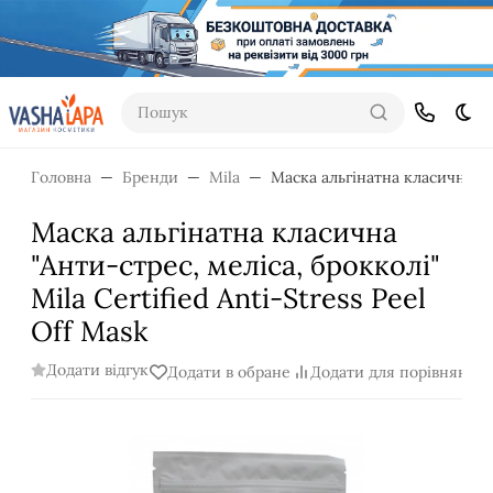
Пошук
Dar
Головна
Бренди
Mila
Маска альгінатна класична "Ан
Маска альгінатна класична
"Анти-стрес, меліса, брокколі"
Mila Certified Anti-Stress Peel
Off Mask
Додати відгук
Додати в обране
Додати для порівняння