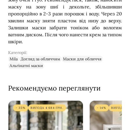
маску на зону шиї і декольте, збільшивши
пропорційно в 2-3 рази порошок і воду. Через 20
хвилин маску зняти пластом від низу до верху.
Залишки маски забрати тоніком або вологим
ватним диском. Після чого нанести крем за типом
шкіри.
Категорії:
Mila
Догляд за обличчям
Маски для обличчя
Альгінатні маски
Рекомендуємо переглянути
- 35%
ВИГОДА
4 684
ГРН.
- 14%
ВИГОДА
3