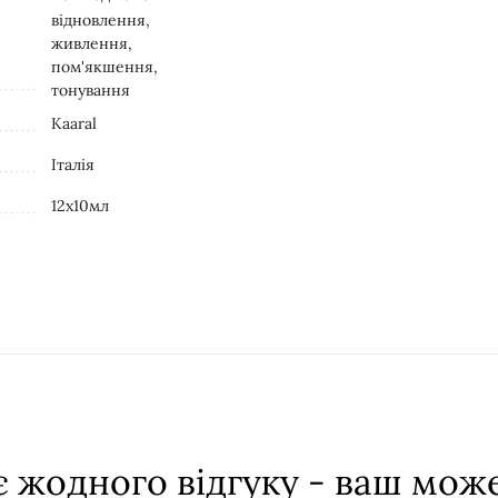
відновлення,
живлення,
пом'якшення,
тонування
Kaaral
Італія
12х10мл
 жодного відгуку - ваш мож