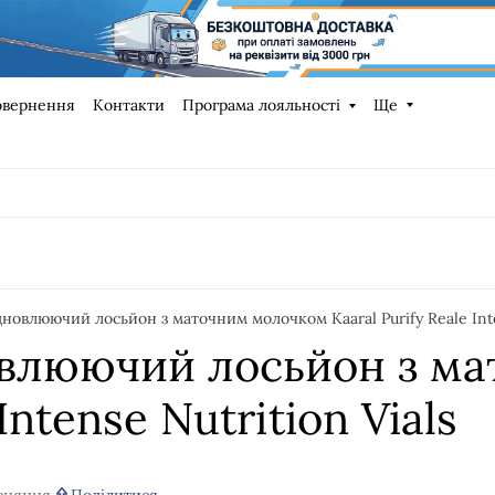
овернення
Контакти
Програма лояльності
Ще
новлюючий лосьйон з маточним молочком Kaaral Purify Reale Inten
овлюючий лосьйон з м
Intense Nutrition Vials