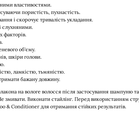
ьними властивостями.
суваючи пористість, пухнастість.
ання і скорочує тривалість укладання.
і слухняними.
х факторів.
а.
еневого об'єму.
ів, шкіри голови.
ю.
хістю, ламкістю, тьмяністю.
отримати бажану довжину.
флакона на вологе волосся після застосування шампуню 
 Не змивати. Виконати стайлінг. Перед використанням стр
poo & Conditioner для отримання стійких результатів.