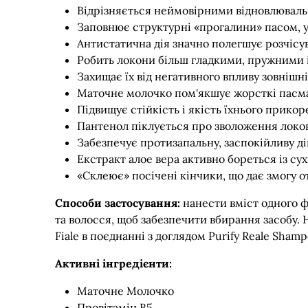
Відрізняється неймовірними відновлювал
Заповнює структурні «прогалини» пасом, у
Антистатична дія значно полегшує розчісув
Робить локони більш гладкими, пружними 
Захищає їх від негативного впливу зовнішні
Маточне молочко пом'якшує жорсткі пасм
Підвищує стійкість і якість їхнього прикор
Пантенол піклується про зволоження локон
Забезпечує протизапальну, заспокійливу ді
Екстракт алое вера активно бореться із су
«Склеює» посічені кінчики, що дає змогу 
Способи застосування:
нанести вміст одного 
та волосся, щоб забезпечити вбирання засобу.
Fiale в поєднанні з доглядом Purify Reale Sham
Активні інгредієнти:
Маточне Молочко
Провітамін B5