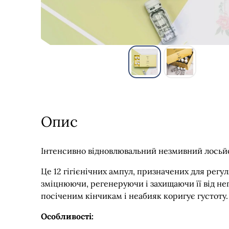
Опис
Інтенсивно відновлювальний незмивний лосьйо
Це 12 гігієнічних ампул, призначених для рег
зміцнюючи, регенеруючи і захищаючи її від нега
посіченим кінчикам і неабияк коригує густоту.
Особливості: