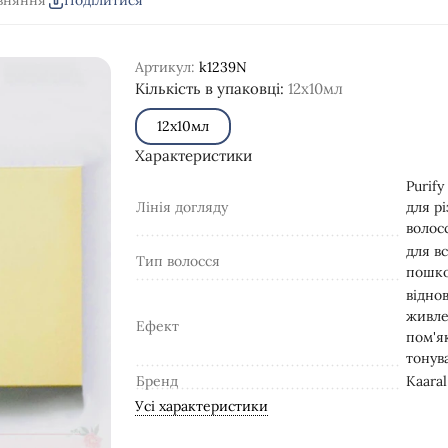
вняння
Поділитися
Артикул:
k1239N
Кількість в упаковці:
12х10мл
12х10мл
Характеристики
Purify
Лінія догляду
для рі
волос
для вс
Тип волосся
пошк
відно
живле
Ефект
пом'я
тонув
Бренд
Kaaral
Усі характеристики