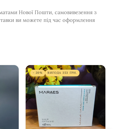
оматами Нової Пошти, самовивезення з
ставки ви можете під час оформлення
- 20%
ВИГОДА
353
ГРН.
- 33