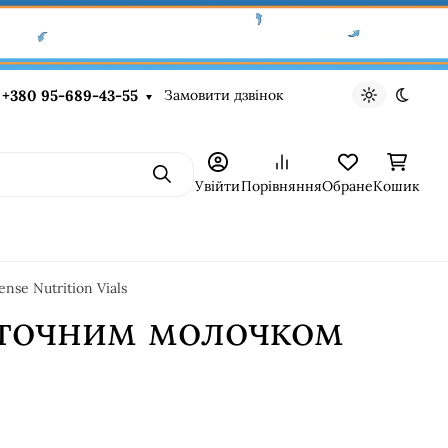
Замовити дзвінок
+380 95-689-43-55
Light theme
Dark t
Пошук
Увійти
Порівняння
Обране
Кошик
se Nutrition Vials
аточним молочком