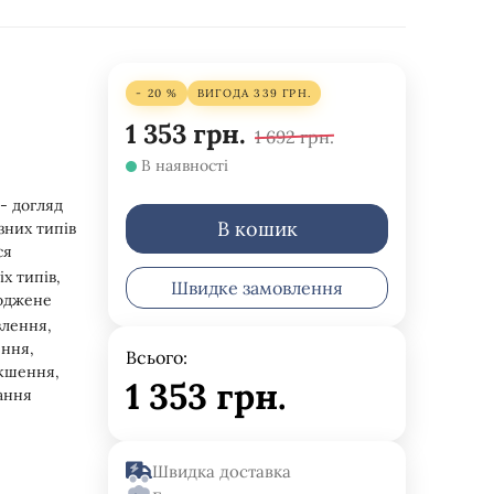
- 20 %
ВИГОДА
339
ГРН.
1 353
грн.
1 692
грн.
В наявності
 - догляд
В кошик
зних типів
ся
іх типів,
Швидке замовлення
оджене
влення,
ння,
Всього:
кшення,
1 353
грн.
ання
Швидка доставка