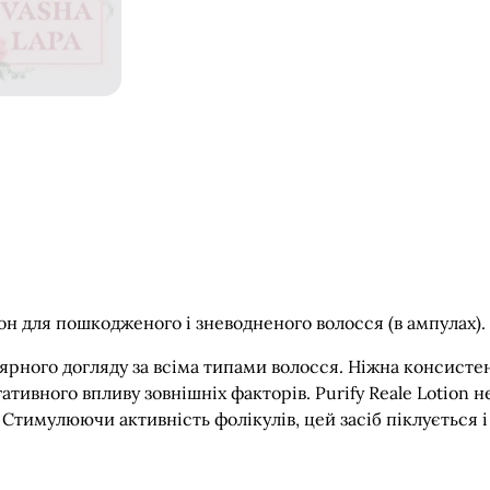
н для пошкодженого і зневодненого волосся (в ампулах).
улярного догляду за всіма типами волосся. Ніжна консист
тивного впливу зовнішніх факторів. Purify Reale Lotion не
 Стимулюючи активність фолікулів, цей засіб піклується і