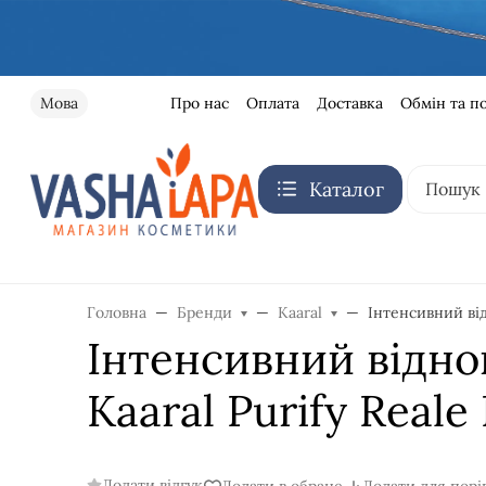
Про нас
Оплата
Доставка
Обмін та п
Мова
Каталог
Головна
Бренди
Kaaral
Інтенсивний від
Інтенсивний відн
Kaaral Purify Reale 
Додати відгук