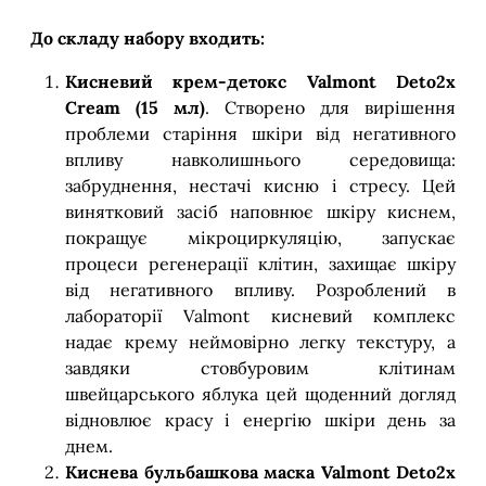
До складу набору входить:
Кисневий крем-детокс Valmont Deto2x
Cream (15 мл)
. Створено для вирішення
проблеми старіння шкіри від негативного
впливу навколишнього середовища:
забруднення, нестачі кисню і стресу. Цей
винятковий засіб наповнює шкіру киснем,
покращує мікроциркуляцію, запускає
процеси регенерації клітин, захищає шкіру
від негативного впливу. Розроблений в
лабораторії Valmont кисневий комплекс
надає крему неймовірно легку текстуру, а
завдяки стовбуровим клітинам
швейцарського яблука цей щоденний догляд
відновлює красу і енергію шкіри день за
днем.
Киснева бульбашкова маска Valmont Deto2x