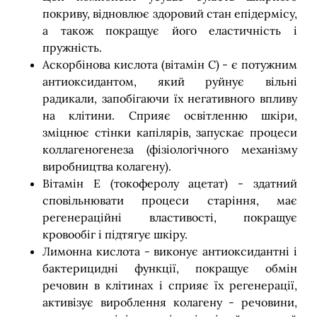
покриву, відновлює здоровий стан епідермісу,
а також покращує його еластичність і
пружність.
Аскорбінова кислота (вітамін С) - є потужним
антиоксидантом, який руйнує вільні
радикали, запобігаючи їх негативного впливу
на клітини. Сприяє освітленню шкіри,
зміцнює стінки капілярів, запускає процеси
коллагеногенеза (фізіологічного механізму
виробництва колагену).
Вітамін Е (токоферолу ацетат) - здатний
сповільнювати процеси старіння, має
регенераційні властивості, покращує
кровообіг і підтягує шкіру.
Лимонна кислота - виконує антиоксидантні і
бактерицидні функції, покращує обмін
речовин в клітинах і сприяє їх регенерації,
активізує вироблення колагену - речовини,