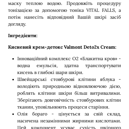
маску теплою водою. Продовжіть процедуру
тонізацією за допомогою тоніка VITAL FALLS, а
потім нанесіть відповідний Вашій шкірі засіб
догляду.
Інгредієнти:
Кисневий крем-детокс Valmont Deto2x Cream:
Інноваційний комплекс О2 «Блакитна кров» -
водна емульсія, здатна транспортувати
кисень в глибокі шари шкіри.
Швейцарські стовбурові клітини яблука -
володіють природньою відновлюючою дією,
роблять клітини шкіри більш витривалими.
Зберігають довговічність стовбурових клітин
тканин, уповільнюють процеси старіння.
Олія бораго - цінується за свій склад,
насичена незамінними жирними кислотами.
Цей компонент усуває сухість шкірного