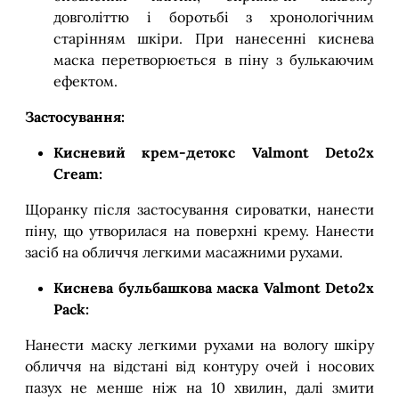
довголіттю і боротьбі з хронологічним
старінням шкіри. При нанесенні киснева
маска перетворюється в піну з булькаючим
ефектом.
Застосування:
Кисневий крем-детокс Valmont Deto2x
Cream:
Щоранку після застосування сироватки, нанести
піну, що утворилася на поверхні крему. Нанести
засіб на обличчя легкими масажними рухами.
Киснева бульбашкова маска Valmont Deto2x
Pack:
Нанести маску легкими рухами на вологу шкіру
обличчя на відстані від контуру очей і носових
пазух не менше ніж на 10 хвилин, далі змити