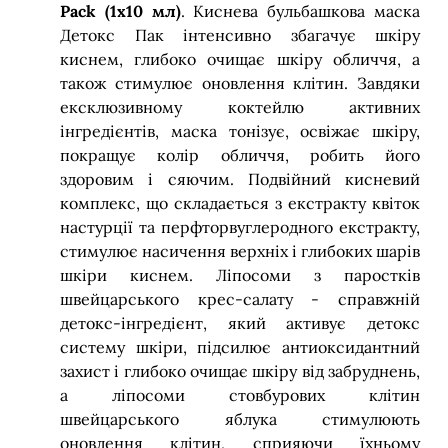
Pack (1x10 мл)
. Киснева бульбашкова маска
Детокс Пак інтенсивно збагачує шкіру
киснем, глибоко очищає шкіру обличчя, а
також стимулює оновлення клітин. Завдяки
ексклюзивному коктейлю активних
інгредієнтів, маска тонізує, освіжає шкіру,
покращує колір обличчя, робить його
здоровим і сяючим. Подвійний кисневий
комплекс, що складається з екстракту квіток
настурції та перфторвуглеродного екстракту,
стимулює насичення верхніх і глибоких шарів
шкіри киснем. Ліпосоми з паростків
швейцарського крес-салату - справжній
детокс-інгредієнт, який активує детокс
систему шкіри, підсилює антиоксидантний
захист і глибоко очищає шкіру від забруднень,
а ліпосоми стовбурових клітин
швейцарського яблука стимулюють
оновлення клітин, сприяючи їхньому