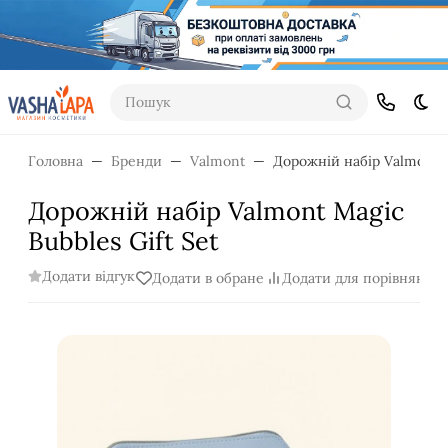
Пошук
Dar
Головна
Бренди
Valmont
Дорожній набір Valmont M
Дорожній набір Valmont Magic
Bubbles Gift Set
Додати відгук
Додати в обране
Додати для порівняння