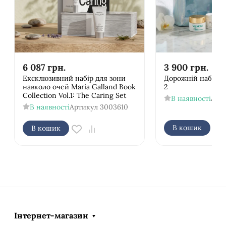
6 087
грн.
3 900
грн.
Ексклюзивний набір для зони
Дорожній набір V
навколо очей Maria Galland Book
2
Collection Vol.1: The Caring Set
В наявності
Арт
В наявності
Артикул
3003610
В кошик
В кошик
Інтернет-магазин