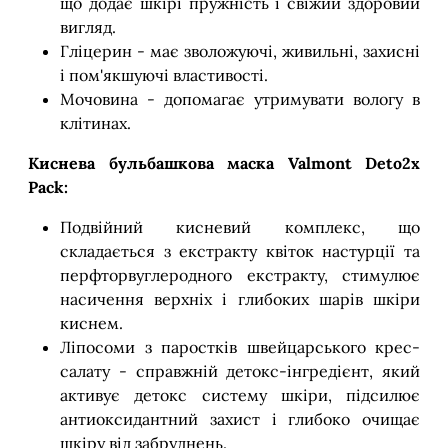
що додає шкірі пружність і свіжий здоровий
вигляд.
Гліцерин - має зволожуючі, живильні, захисні
і пом'якшуючі властивості.
Мочовина - допомагає утримувати вологу в
клітинах.
Киснева
бульбашкова маска Valmont Deto2x
Pack:
Подвійний кисневий комплекс, що
складається з екстракту квіток настурції та
перфторвуглеродного екстракту, стимулює
насичення верхніх і глибоких шарів шкіри
киснем.
Ліпосоми з паростків швейцарського крес-
салату - справжній детокс-інгредієнт, який
активує детокс систему шкіри, підсилює
антиоксидантний захист і глибоко очищає
шкіру від забруднень.