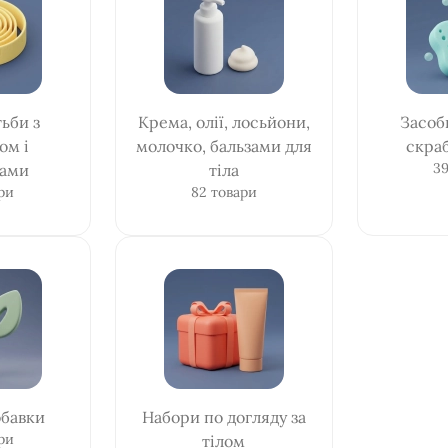
ьби з
Крема, олії, лосьйони,
Засоб
ом і
молочко, бальзами для
скраб
39
ками
тіла
ри
82 товари
обавки
Набори по догляду за
ри
тілом