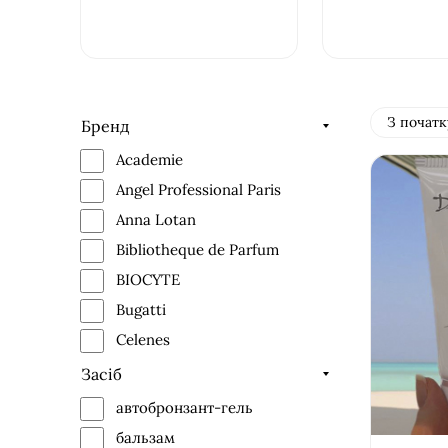
З початк
Бренд
Academie
Angel Professional Paris
Anna Lotan
Bibliotheque de Parfum
BIOCYTE
Bugatti
Celenes
Christina (Христина)
Засіб
Colorescience
автобронзант-гель
Comfort zone
бальзам