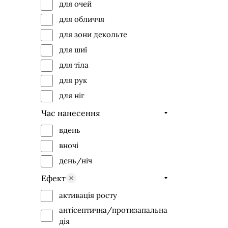
для очей
Maria Galland
харчова добавка
для обличчя
Novania Barcelona
скраб
для зони декольте
Onmacabim
спрей
для шиї
Phytomer
сироватка
для тіла
Purles
тонік/лосьйон
для рук
Sabrina Carpenter
флюїд
для ніг
Simildiet Laboratorios
хімічний пілінг
Час нанесення
Valmont
шампунь
вдень
ексфоліант
вночі
день/ніч
Ефект
активація росту
антісептична/протизапальна
дія