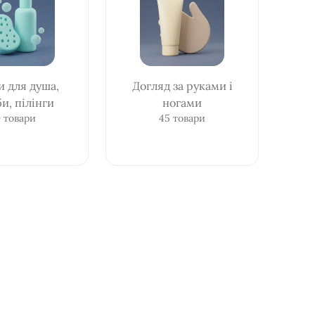
и для душа,
Догляд за руками і
и, пілінги
ногами
 товари
45 товари