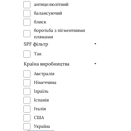
антицелюлітний
балансуючий
блиск
боротьба з пігментними
плямами
SPF фільтр
відновлення
для схуднення
Так
лікування акне
Країна виробництва
ліфтинг-ефект
Австралія
матування
Німеччина
освітлення
Ізраїль
від тріщин
Іспанія
очищення
Італія
живлення
США
проти розтяжок, шрамів і
Україна
рубців