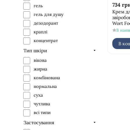
Davroe
734
грн
гель
Крем дл
Derma Series
гель для душу
звіробою
Dr.Grandel
Wort Fo
дезодорант
Dr.Spiller
В наяв
краплі
Ella Bache
концентрат
В ко
GiGi
крем
Тип шкіри
GlyMed Plus
маска
вікова
Histomer
олія
жирна
Holy Land
молочко/емульсія
комбінована
HydroPeptid
мило
нормальна
Image Skinkea
набір
суха
Institut Esthederm
обгортання
чутлива
JANSSEN Cosmetics
парфумований міст
всі типи
Lamic Cosmetici
пінка
Застосування
Malu Wilz
питний коктель