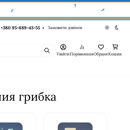
Замовити дзвінок
+380 95-689-43-55
Light theme
Dark t
Пошук
Увійти
Порівняння
Обране
Кошик
ния грибка