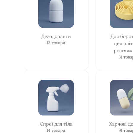
Дезодоранти
Для борот
13 товари
целюліт
розтяж
31 това
Спреї для тіла
Харчові д
14 товари
91 това