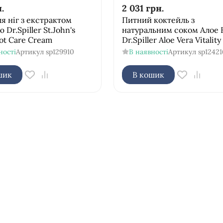
.
2 031
грн.
я ніг з екстрактом
Питний коктейль з
 Dr.Spiller St.John's
натуральним соком Алое 
ot Care Cream
Dr.Spiller Aloe Vera Vitalit
ності
Артикул
sp129910
В наявності
Артикул
sp12421
шик
В кошик