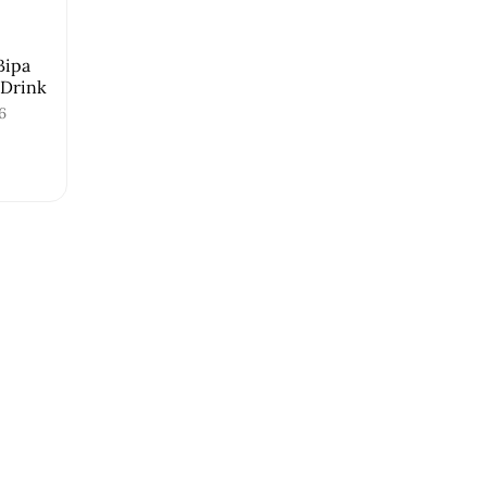
Віра
y Drink
6