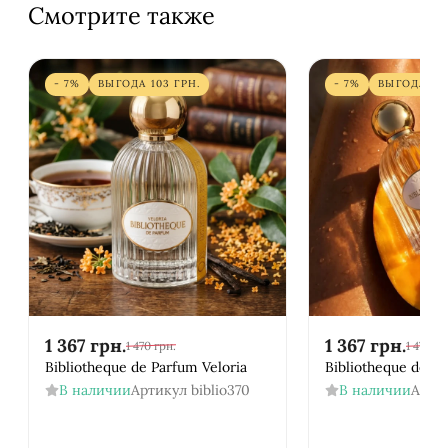
Смотрите также
- 7%
ВЫГОДА
103
ГРН.
- 7%
ВЫГОДА
10
1 367
грн.
1 367
грн.
1 470
грн.
1 470
гр
Bibliotheque de Parfum Veloria
Bibliotheque de P
В наличии
Артикул
biblio370
В наличии
Арти