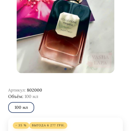
Артикул:
802000
Объём:
100 мл
100 мл
- 35 %
ВЫГОДА
6 277
ГРН.