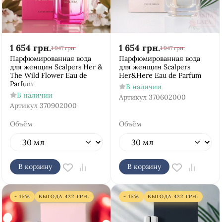
1 654
грн.
1 654
грн.
1 947
грн.
1 947
грн.
Парфюмированная вода
Парфюмированная вода
для женщин Scalpers Her &
для женщин Scalpers
The Wild Flower Eau de
Her&Here Eau de Parfum
Parfum
В наличии
В наличии
Артикул
370602000
Артикул
370902000
Объём
Объём
В корзину
В корзину
- 15%
ВЫГОДА
432
ГРН.
- 15%
ВЫГОДА
432
ГРН.