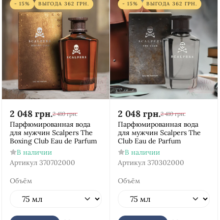
- 15%
ВЫГОДА
362
ГРН.
- 15%
ВЫГОДА
362
ГРН.
2 048
грн.
2 048
грн.
2 410
грн.
2 410
грн.
Парфюмированная вода
Парфюмированная вода
для мужчин Scalpers The
для мужчин Scalpers The
Boxing Club Eau de Parfum
Club Eau de Parfum
В наличии
В наличии
Артикул
370702000
Артикул
370302000
Объём
Объём