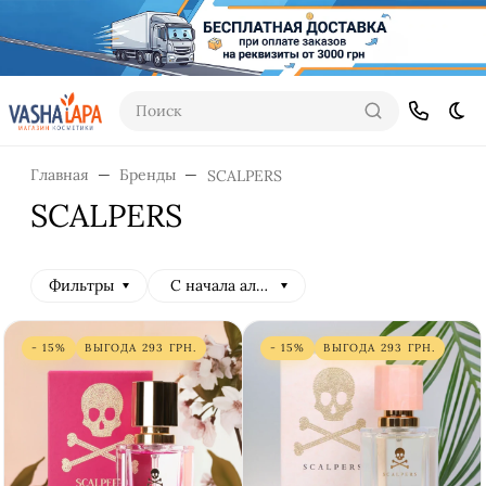
Поиск
Тем
Главная
Бренды
SCALPERS
SCALPERS
Фильтры
С начала алфавита
- 15%
ВЫГОДА
293
ГРН.
- 15%
ВЫГОДА
293
ГРН.