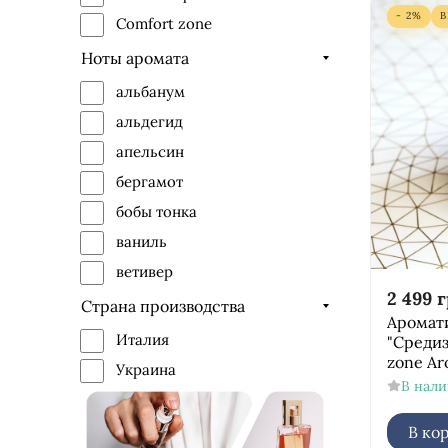
- 2%
Comfort zone
Ноты аромата
альбанум
альдегид
апельсин
бергамот
бобы тонка
ваниль
ветивер
2 499
г
водные ноты
Страна производства
Аромат
герань
Италия
"Среди
zone Ar
жасмин
Украина
В нал
зелёные ноты
инжир
В ко