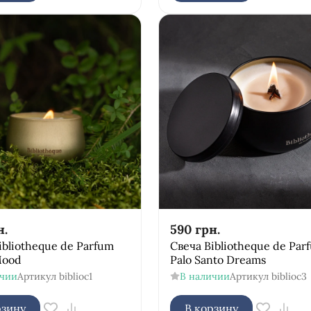
н.
590
грн.
ibliotheque de Parfum
Свеча Bibliotheque de Par
Mood
Palo Santo Dreams
ичии
Артикул
biblioc1
В наличии
Артикул
biblioc3
рзину
В корзину