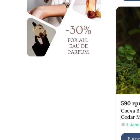
кардамон
кедр
кожа
лабданум
лаванда
ладан
лайм
листья фиалки
можжевельник
мох
мускус
590
гр
пало санто
Свеча B
пачули
Cedar 
роза
В нал
сандал
В ко