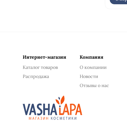
свежие листья
семена моркови
травы
чебрец
черный перец
шалфей
эвкалипт
Интернет-магазин
Компания
янтарь
Каталог товаров
О компании
Распродажа
Новости
Отзывы о нас