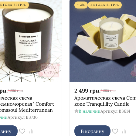
ВЫГОДА
51
ГРН.
- 2%
ВЫГОДА
51
ГРН.
рн.
2 499
грн.
2 550
грн.
2 550
грн.
ическая свеча
Ароматическая свеча Com
земноморская" Comfort
zone Tranquillity Candle
omasoul Mediterranean
В наличии
Артикул
B3614
ичии
Артикул
B3736
рзину
В корзину