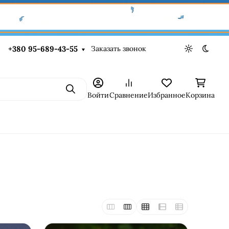
Заказать звонок
+380 95-689-43-55
Светлая те
Темна
Поиск
Войти
Сравнение
Избранное
Корзина