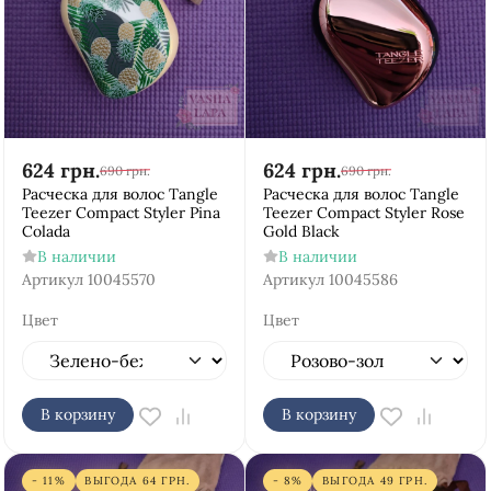
624
грн.
624
грн.
690
грн.
690
грн.
Расческа для волос Tangle
Расческа для волос Tangle
Teezer Compact Styler Pina
Teezer Compact Styler Rose
Colada
Gold Black
В наличии
В наличии
Артикул
10045570
Артикул
10045586
Цвет
Цвет
В корзину
В корзину
- 11%
ВЫГОДА
64
ГРН.
- 8%
ВЫГОДА
49
ГРН.