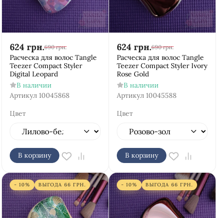
624
грн.
624
грн.
690
грн.
690
грн.
Расческа для волос Tangle
Расческа для волос Tangle
Teezer Compact Styler
Teezer Compact Styler Ivory
Digital Leopard
Rose Gold
В наличии
В наличии
Артикул
10045868
Артикул
10045588
Цвет
Цвет
В корзину
В корзину
- 10%
ВЫГОДА
66
ГРН.
- 10%
ВЫГОДА
66
ГРН.