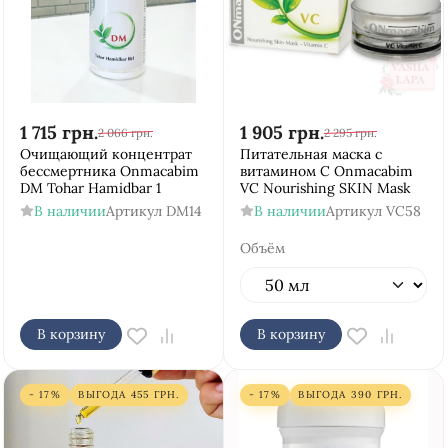
1 715
грн.
1 905
грн.
2 066
грн.
2 295
грн.
Очищающий концентрат
Питательная маска с
бессмертника Onmacabim
витамином С Onmacabim
DM Tohar Hamidbar 1
VC Nourishing SKIN Mask
В наличии
Артикул
DM14
В наличии
Артикул
VC58
Объём
В корзину
В корзину
- 17%
ВЫГОДА
455
ГРН.
- 17%
ВЫГОДА
390
ГРН.