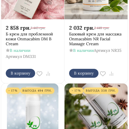
2 858
грн.
2 032
грн.
3 443
грн.
2 448
грн.
Б крем для проблемной
Базовый крем для массажа
кожи Onmacabim DM B
Onmacabim NR Facial
Cream
Massage Cream
В наличии
В наличии
Артикул
NR35
Артикул
DM331
В корзину
В корзину
- 17%
ВЫГОДА
494
ГРН.
- 17%
ВЫГОДА
338
ГРН.