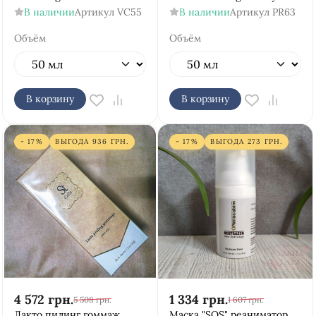
В наличии
Артикул
VC55
В наличии
Артикул
PR63
Объём
Объём
В корзину
В корзину
- 17%
ВЫГОДА
936
ГРН.
- 17%
ВЫГОДА
273
ГРН.
4 572
грн.
1 334
грн.
5 508
грн.
1 607
грн.
Лакто пилинг гоммаж
Маска "SOS" реаниматор