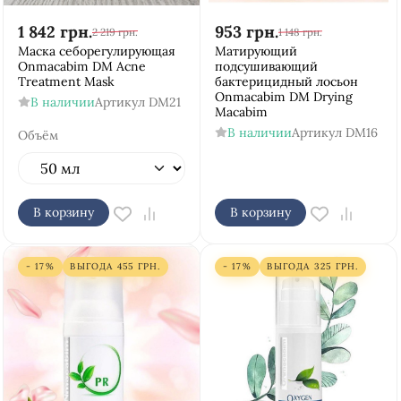
1 842
грн.
953
грн.
2 219
грн.
1 148
грн.
Маска себорегулирующая
Матирующий
Onmacabim DM Acne
подсушивающий
Treatment Mask
бактерицидный лосьон
Onmacabim DM Drying
В наличии
Артикул
DM21
Macabim
В наличии
Артикул
DM16
Объём
В корзину
В корзину
- 17%
ВЫГОДА
455
ГРН.
- 17%
ВЫГОДА
325
ГРН.