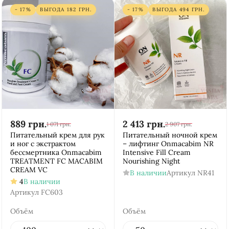
- 17%
ВЫГОДА
182
ГРН.
- 17%
ВЫГОДА
494
ГРН.
889
грн.
2 413
грн.
1 071
грн.
2 907
грн.
Питательный крем для рук
Питательный ночной крем
и ног с экстрактом
– лифтинг Onmacabim NR
бессмертника Onmacabim
Intensive Fill Cream
TREATMENT FC MACABIM
Nourishing Night
CREAM VC
В наличии
Артикул
NR41
4
В наличии
Артикул
FC603
Объём
Объём