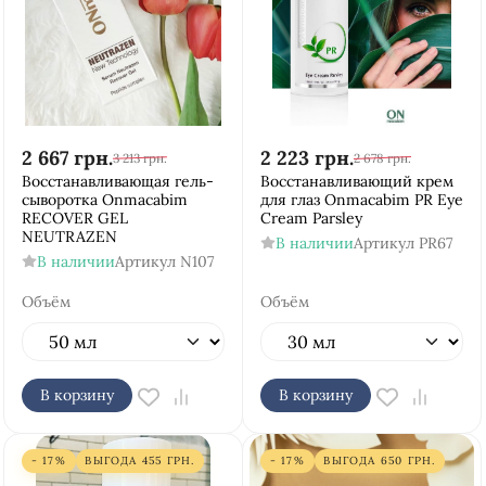
2 667
грн.
2 223
грн.
3 213
грн.
2 678
грн.
Восстанавливающая гель-
Восстанавливающий крем
сыворотка Onmacabim
для глаз Onmacabim PR Eye
RECOVER GEL
Cream Parsley
NEUTRAZEN
В наличии
Артикул
PR67
В наличии
Артикул
N107
Объём
Объём
В корзину
В корзину
- 17%
ВЫГОДА
455
ГРН.
- 17%
ВЫГОДА
650
ГРН.