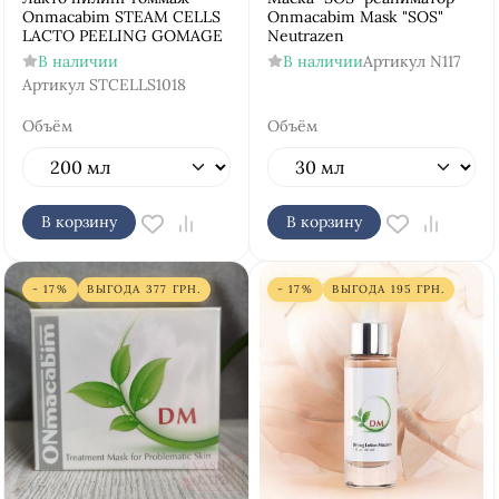
Onmacabim STEAM CELLS
Onmacabim Mask "SOS"
LACTO PEELING GOMAGE
Neutrazen
В наличии
В наличии
Артикул
N117
Артикул
STCELLS1018
Объём
Объём
В корзину
В корзину
- 17%
ВЫГОДА
377
ГРН.
- 17%
ВЫГОДА
195
ГРН.