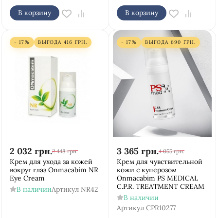
В корзину
В корзину
- 17%
ВЫГОДА
416
ГРН.
- 17%
ВЫГОДА
690
ГРН.
2 032
грн.
3 365
грн.
2 448
грн.
4 055
грн.
Крем для ухода за кожей
Крем для чувствительной
вокруг глаз Onmacabim NR
кожи с куперозом
Eye Cream
Onmacabim PS MEDICAL
C.P.R. TREATMENT CREAM
В наличии
Артикул
NR42
В наличии
Артикул
CPR10277