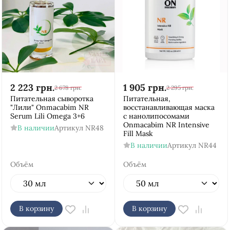
2 223
грн.
1 905
грн.
2 678
грн.
2 295
грн.
Питательная сыворотка
Питательная,
"Лили" Onmacabim NR
восстанавливающая маска
Serum Lili Omega 3+6
с нанолипосомами
Onmacabim NR Intensive
В наличии
Артикул
NR48
Fill Mask
В наличии
Артикул
NR44
Объём
Объём
В корзину
В корзину