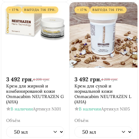
- 17%
ВЫГОДА
716
ГРН.
- 17%
ВЫГОДА
716
ГРН.
3 492
грн.
3 492
грн.
4 208
грн.
4 208
грн.
Крем для жирной и
Крем для сухой и
комбинированой кожи
нормальной кожи
Onmacabim NEUTRAZEN G
Onmacabim NEUTRAZEN L
(AHA)
(AHA)
В наличии
Артикул
N101
В наличии
Артикул
N105
Объём
Объём