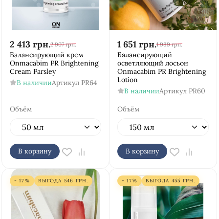
2 413
грн.
1 651
грн.
2 907
грн.
1 989
грн.
Балансирующий крем
Балансирующий
Onmacabim PR Brightening
осветляющий лосьон
Cream Parsley
Onmacabim PR Brightening
Lotion
В наличии
Артикул
PR64
В наличии
Артикул
PR60
Объём
Объём
В корзину
В корзину
- 17%
ВЫГОДА
546
ГРН.
- 17%
ВЫГОДА
455
ГРН.