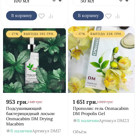
В корзину
В корзину
- 17%
ВЫГОДА
195
ГРН.
- 17%
ВЫГОДА
338
ГРН.
953
грн.
1 651
грн.
1 148
грн.
1 989
грн.
Подсушивающий
Прополис гель Onmacabim
бактерицидный лосьон
DM Propolis Gel
Onmacabim DM Drying
В наличии
Артикул
DM23
Macabim
В наличии
Артикул
DM17
Объём