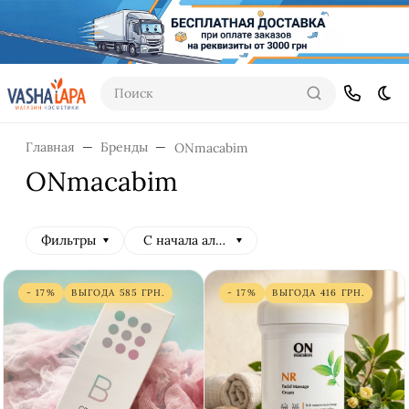
Поиск
Тем
Главная
Бренды
ONmacabim
ONmacabim
Фильтры
С начала алфавита
- 17%
ВЫГОДА
585
ГРН.
- 17%
ВЫГОДА
416
ГРН.