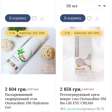
В корзину
В корзину
- 17%
ВЫГОДА
533
ГРН.
- 17%
ВЫГОДА
585
ГРН.
2 604
грн.
2 858
грн.
3 137
грн.
3 443
грн.
Распаривающий
Регенерирующий крем
гидрирующий гель
вокруг глаз Onmacabim DM
Onmacabim DM Hydration
Bio Lift EYE CREAM
Gel
В наличии
Артикул
BL75