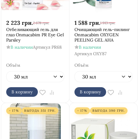
2 223
грн.
1 588
грн.
2 678
грн.
1 913
грн.
Отбеливающий гель для
Очищающий гель-пилинг
глаз Onmacabim PR Eye Gel
Onmacabim OXYGEN
Parsley
PEELING GEL AHA
В наличии
Артикул
PR68
В наличии
Артикул
OXY87
Объём
Объём
В корзину
В корзину
- 17%
ВЫГОДА
351
ГРН.
- 17%
ВЫГОДА
390
ГРН.