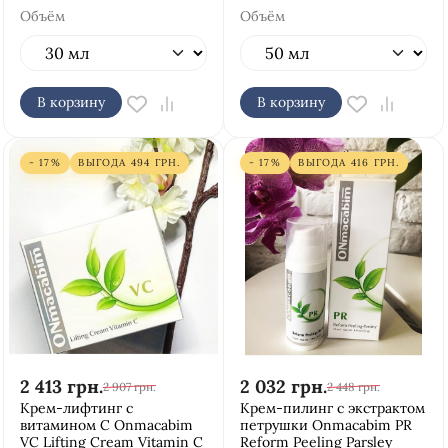
Объём
Объём
В корзину
В корзину
- 17%
ВЫГОДА
494
ГРН.
- 17%
ВЫГОДА
416
ГРН.
2 413
грн.
2 032
грн.
2 907
грн.
2 448
грн.
Крем-лифтинг с
Крем-пилинг с экстрактом
витамином С Onmacabim
петрушки Onmacabim PR
VC Lifting Cream Vitamin C
Reform Peeling Parsley