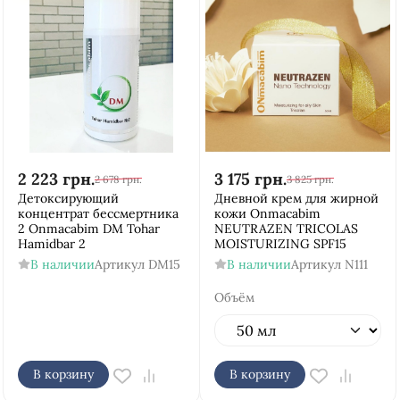
2 223
грн.
3 175
грн.
2 678
грн.
3 825
грн.
Детоксирующий
Дневной крем для жирной
концентрат бессмертника
кожи Onmacabim
2 Onmacabim DM Tohar
NEUTRAZEN TRICOLAS
Hamidbar 2
MOISTURIZING SPF15
В наличии
Артикул
DM15
В наличии
Артикул
N111
Объём
В корзину
В корзину