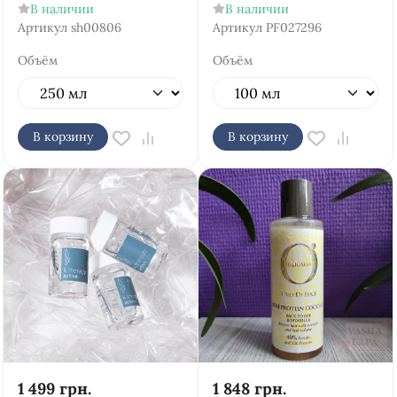
В наличии
В наличии
Артикул
sh00806
Артикул
PF027296
Объём
Объём
В корзину
В корзину
1 499
грн.
1 848
грн.