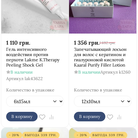
1 110
грн.
1 356
грн.
1 692
грн.
Гель интенсивного
Запечатывающий лосьон
воздействия против
для волос с кератином и
перхоти Lakme K.Therapy
гиалуроновой кислотой
Peeling Shock Gel
Kaaral Purify Filler Lotion
В наличии
В наличии
Артикул
k1260
Артикул
lak43622
Количество в упаковке
Количество в упаковке
В корзину
В корзину
- 20%
ВЫГОДА
339
ГРН.
- 20%
ВЫГОДА
339
ГРН.