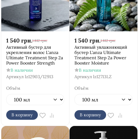
1 540
грн.
1 540
грн.
1 812
грн.
1 812
грн.
Активный бустер для
Активный увлажняющий
укрепления волос L'anza
бустер L'anza Ultimate
Ultimate Treatment Step 2a
Treatment Step 2a Power
Power Booster Strength
Booster Moisture
В наличии
В наличии
Артикул
lz12903/12913
Артикул
lz12713LZ
Объём
Объём
В корзину
В корзину