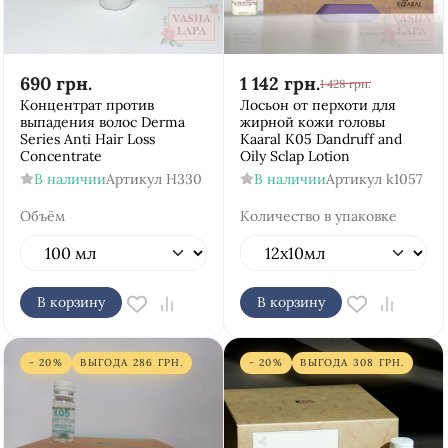
690
грн.
1 142
грн.
1 428
грн.
Концентрат против
Лосьон от перхоти для
выпадения волос Derma
жирной кожи головы
Series Anti Hair Loss
Kaaral K05 Dandruff and
Concentrate
Oily Sclap Lotion
В наличии
Артикул
H330
В наличии
Артикул
k1057
Объём
Количество в упаковке
В корзину
В корзину
- 20%
ВЫГОДА
286
ГРН.
- 20%
ВЫГОДА
308
ГРН.