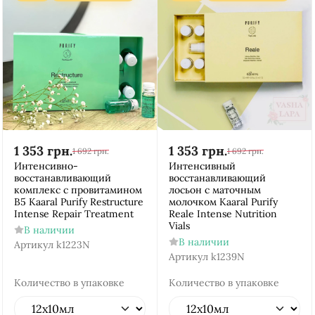
1 353
грн.
1 353
грн.
1 692
грн.
1 692
грн.
Интенсивно-
Интенсивный
восстанавливающий
восстанавливающий
комплекс с провитамином
лосьон с маточным
В5 Kaaral Purify Restructure
молочком Kaaral Purify
Intense Repair Treatment
Reale Intense Nutrition
Vials
В наличии
В наличии
Артикул
k1223N
Артикул
k1239N
Количество в упаковке
Количество в упаковке