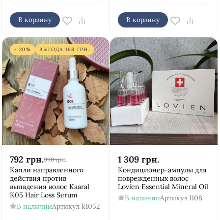
В корзину
В корзину
- 20%
ВЫГОДА
198
ГРН.
792
грн.
1 309
грн.
990
грн.
Капли направленного
Кондиционер-ампулы для
действия против
поврежденных волос
выпадения волос Kaaral
Lovien Essential Mineral Oil
K05 Hair Loss Serum
В наличии
Артикул
l108
В наличии
Артикул
k1052