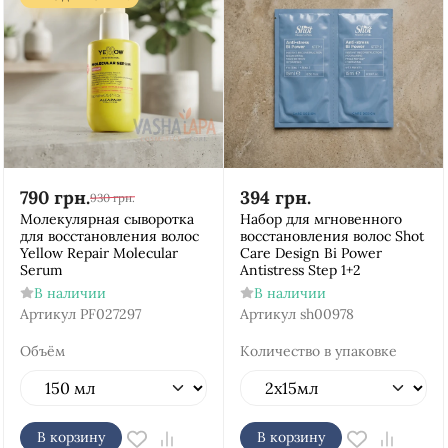
790
грн.
394
грн.
930
грн.
Молекулярная сыворотка
Набор для мгновенного
для восстановления волос
восстановления волос Shot
Yellow Repair Molecular
Care Design Bi Power
Serum
Antistress Step 1+2
В наличии
В наличии
Артикул
PF027297
Артикул
sh00978
Объём
Количество в упаковке
В корзину
В корзину