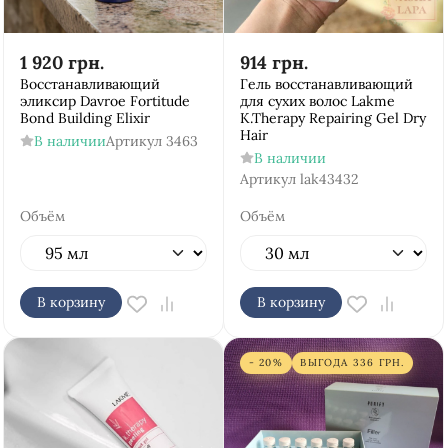
1 920
грн.
914
грн.
Восстанавливающий
Гель восстанавливающий
эликсир Davroe Fortitude
для сухих волос Lakme
Bond Building Elixir
K.Therapy Repairing Gel Dry
Hair
В наличии
Артикул
3463
В наличии
Артикул
lak43432
Объём
Объём
В корзину
В корзину
- 20%
ВЫГОДА
336
ГРН.