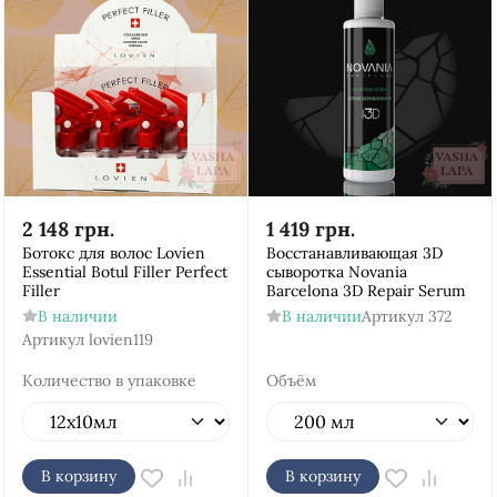
2 148
грн.
1 419
грн.
Ботокс для волос Lovien
Восстанавливающая 3D
Essential Botul Filler Perfect
сыворотка Novania
Filler
Barcelona 3D Repair Serum
В наличии
В наличии
Артикул
372
Артикул
lovien119
Количество в упаковке
Объём
В корзину
В корзину