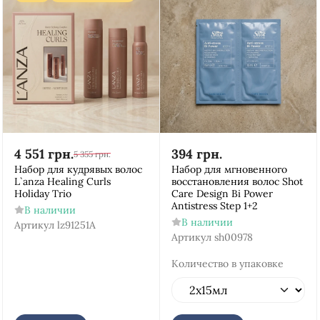
4 551
грн.
394
грн.
5 355
грн.
Набор для кудрявых волос
Набор для мгновенного
L`anza Healing Curls
восстановления волос Shot
Holiday Trio
Care Design Bi Power
Antistress Step 1+2
В наличии
В наличии
Артикул
lz91251А
Артикул
sh00978
Количество в упаковке