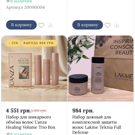
В наличии
Артикул
20090004
В корзину
В корзину
- 15%
ВЫГОДА
804
ГРН.
4 551
грн.
984
грн.
5 355
грн.
Набор для шикарного
Набор дожный для
объёма волос L'anza
комплексной защиты
Healing Volume Trio Box
волос Lakme Teknia Full
Defense
В наличии