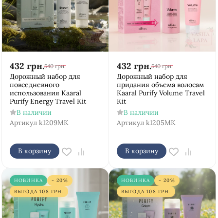
432
грн.
432
грн.
540
грн.
540
грн.
Дорожный набор для
Дорожный набор для
повседневного
придания объема волосам
использования Kaaral
Kaaral Purify Volume Travel
Purify Energy Travel Kit
Kit
В наличии
В наличии
Артикул
k1209MK
Артикул
k1205MK
В корзину
В корзину
НОВИНКА
- 20%
НОВИНКА
- 20%
ВЫГОДА
108
ГРН.
ВЫГОДА
108
ГРН.