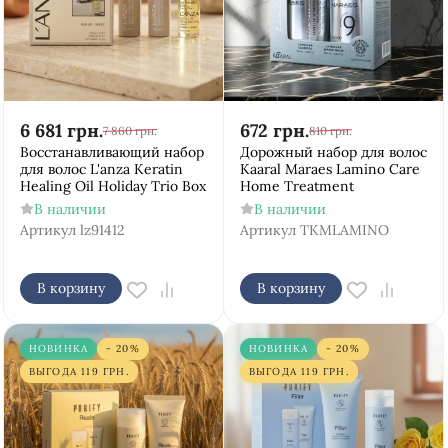
6 681
грн.
672
грн.
7 860
грн.
810
грн.
Восстанавливающий набор
Дорожный набор для волос
для волос L'anza Keratin
Kaaral Maraes Lamino Care
Healing Oil Holiday Trio Box
Home Treatment
В наличии
В наличии
Артикул
lz91412
Артикул
TKMLAMINO
В корзину
В корзину
НОВИНКА
- 20%
НОВИНКА
- 20%
ВЫГОДА
119
ГРН.
ВЫГОДА
119
ГРН.