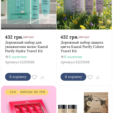
432
грн.
432
грн.
540
грн.
540
грн.
Дорожный набор для
Дорожный набор защита
увлажнения волос Kaaral
цвета Kaaral Purify Colore
Purify Hydra Travel Kit
Travel Kit
В наличии
В наличии
Артикул
k1201MK
Артикул
k1213MK
В корзину
В корзину
- 33%
ВЫГОДА
561
ГРН.