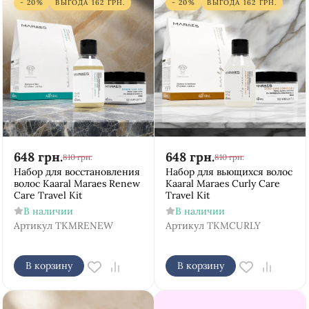
- 20%
ВЫГОДА
162
ГРН.
- 20%
ВЫГОДА
162
ГРН.
648
грн.
648
грн.
810
грн.
810
грн.
Набор для восстановления
Набор для вьющихся волос
волос Kaaral Maraes Renew
Kaaral Maraes Curly Care
Care Travel Kit
Travel Kit
В наличии
В наличии
Артикул
TKMRENEW
Артикул
TKMCURLY
В корзину
В корзину