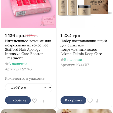
1 136
грн.
1 282
грн.
1 697
грн.
Интенсивное лечение для
Набор восстанавливающий
поврежденных волос Lee
для сухих или
Stafford Hair Apology
поврежденных волос
Intensive Care Booster
Lakme Teknia Deep Care
Treatment
В наличии
В наличии
Артикул
lak44717
Артикул
LS2745
Количество в упаковке
В корзину
В корзину