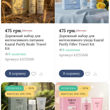
475
грн.
475
грн.
594
грн.
594
грн.
Дорожный набор для
Дорожный набор для
интенсивного питания
интенсивного ухода Kaaral
Kaaral Purify Reale Travel
Purify Filler Travel Kit
Kit
В наличии
В наличии
Артикул
k1255MK
Артикул
k1235MK
В корзину
В корзину
НОВИНКА
- 20%
НОВИНКА
- 20%
ВЫГОДА
108
ГРН.
ВЫГОДА
108
ГРН.