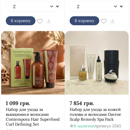
В корзину
В корзину
1 099
грн.
7 854
грн.
Набор для ухода за
Набор для ухода за кожей
вьющимися волосами
головы и волосами Davroe
Contempora Hair Superfood
Scalp Remedy Spa Pack
Curl Defining Set
В наличии
Артикул
3565