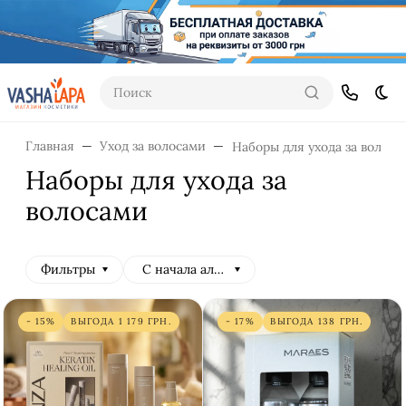
Поиск
Тем
Главная
Уход за волосами
Наборы для ухода за волоса
Наборы для ухода за
волосами
Фильтры
С начала алфавита
- 15%
ВЫГОДА
1 179
ГРН.
- 17%
ВЫГОДА
138
ГРН.