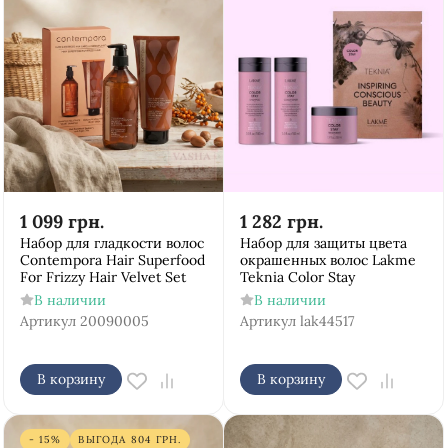
1 099
грн.
1 282
грн.
Набор для гладкости волос
Набор для защиты цвета
Contempora Hair Superfood
окрашенных волос Lakme
For Frizzy Hair Velvet Set
Teknia Color Stay
В наличии
В наличии
Артикул
20090005
Артикул
lak44517
В корзину
В корзину
- 15%
ВЫГОДА
804
ГРН.