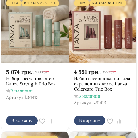
- 15%
ВЫГОДА
896
ГРН.
- 15%
ВЫГОДА
804
ГРН.
5 074
грн.
4 551
грн.
5 970
грн.
5 355
грн.
Набор восстановление
Набор восстановление для
L'anza Strength Trio Box
окрашенных волос L'anza
Colorcare Trio Box
В наличии
В наличии
Артикул
lz91415
Артикул
lz91413
В корзину
В корзину