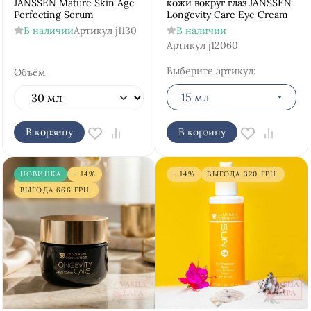
JANSSEN Mature Skin Age
кожи вокруг глаз JANSSEN
Perfecting Serum
Longevity Care Eye Cream
В наличии
Артикул
j1130
В наличии
Артикул
j12060
Выберите артикул:
Объём
15 мл
В корзину
В корзину
НОВИНКА
- 14%
- 14%
ВЫГОДА
320
ГРН.
ВЫГОДА
666
ГРН.