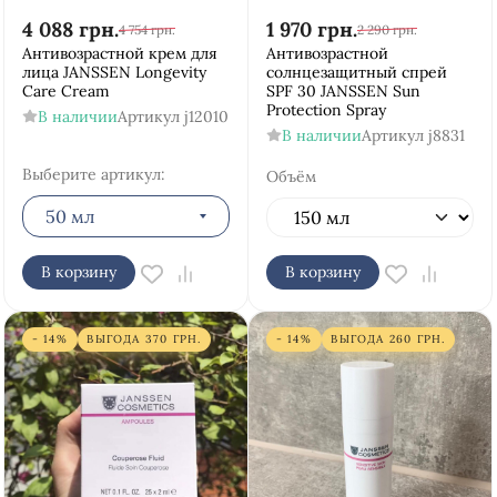
4 088
грн.
1 970
грн.
4 754
грн.
2 290
грн.
Антивозрастной крем для
Антивозрастной
лица JANSSEN Longevity
солнцезащитный спрей
Care Cream
SPF 30 JANSSEN Sun
Protection Spray
В наличии
Артикул
j12010
В наличии
Артикул
j8831
Выберите артикул:
Объём
50 мл
В корзину
В корзину
- 14%
ВЫГОДА
370
ГРН.
- 14%
ВЫГОДА
260
ГРН.