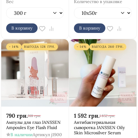
Вес
Количество в упаковке
В корзину
В корзину
- 14%
ВЫГОДА
128
ГРН.
- 14%
ВЫГОДА
260
ГРН.
790
грн.
1 592
грн.
918
грн.
1 852
грн.
Ампулы для глаз JANSSEN
Антибактериальная
Ampoules Eye Flash Fluid
сыворотка JANSSEN Oily
Skin Microsilver Serum
В наличии
Артикул
j1900