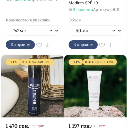
Medium SPF-10
В наличии
Артикул
j0011
Количество в упаковке
Объём
В корзину
В корзину
- 14%
ВЫГОДА
239
ГРН.
- 14%
ВЫГОДА
196
ГРН.
1 470
грн.
1 197
грн.
1 709
грн.
1 393
грн.