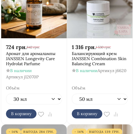
724
грн.
1 316
грн.
842
грн.
1 530
грн.
Аромат для аромалампы
Балансирующий крем
JANSSEN Longevity Care
JANSSEN Combination Skin
Hydrolat Parfume
Balancing Cream
В наличии
В наличии
Артикул
j6620
Артикул
j12070P
Объём
Объём
В корзину
В корзину
- 14%
ВЫГОДА
284
ГРН.
- 14%
ВЫГОДА
139
ГРН.