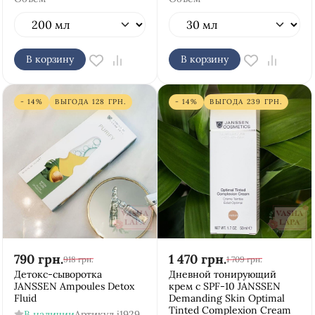
В корзину
В корзину
- 14%
ВЫГОДА
128
ГРН.
- 14%
ВЫГОДА
239
ГРН.
790
грн.
1 470
грн.
918
грн.
1 709
грн.
Детокс-сыворотка
Дневной тонирующий
JANSSEN Ampoules Detox
крем с SPF-10 JANSSEN
Fluid
Demanding Skin Optimal
Tinted Complexion Cream
В наличии
Артикул
j1929