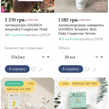
2 270
грн.
1 592
грн.
2 640
грн.
1 852
грн.
Антикупероз JANSSEN
Антикуперозная сыворотка
Ampoules Couperose Fluid
JANSSEN Sensitive Skin
Daily Couperose Serum
В наличии
Артикул
j1922P
В наличии
Артикул
j2033
Количество в упаковке
Объём
В корзину
В корзину
НОВИНКА
- 14%
- 14%
ВЫГОДА
302
ГРН.
ВЫГОДА
134
ГРН.