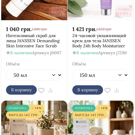
1 040
грн.
1 421
грн.
1 209
грн.
1 653
грн.
Интенсивный скраб для
24-часовой увлажняющий
лица JANSSEN Demanding
крем для тела JANSSEN
Skin Intensive Face Scrub
Body 24h Body Moisturizer
В наличии
Артикул
j0007
В наличии
Артикул
j7290
Объём
Объём
В корзину
В корзину
НОВИНКА
- 14%
НОВИНКА
- 14%
ВЫГОДА
142
ГРН.
ВЫГОДА
142
ГРН.