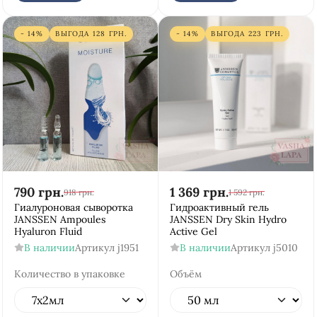
- 14%
ВЫГОДА
128
ГРН.
- 14%
ВЫГОДА
223
ГРН.
790
грн.
1 369
грн.
918
грн.
1 592
грн.
Гиалуроновая сыворотка
Гидроактивный гель
JANSSEN Ampoules
JANSSEN Dry Skin Hydro
Hyaluron Fluid
Active Gel
В наличии
Артикул
j1951
В наличии
Артикул
j5010
Количество в упаковке
Объём