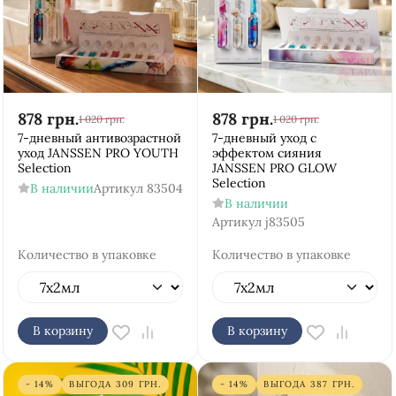
878
грн.
878
грн.
1 020
грн.
1 020
грн.
7-дневный антивозрастной
7-дневный уход с
уход JANSSEN PRO YOUTH
эффектом сияния
Selection
JANSSEN PRO GLOW
Selection
В наличии
Артикул
83504
В наличии
Артикул
j83505
Количество в упаковке
Количество в упаковке
В корзину
В корзину
- 14%
ВЫГОДА
309
ГРН.
- 14%
ВЫГОДА
387
ГРН.