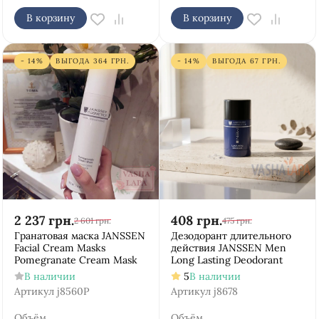
В корзину
В корзину
- 14%
ВЫГОДА
364
ГРН.
- 14%
ВЫГОДА
67
ГРН.
2 237
грн.
408
грн.
2 601
грн.
475
грн.
Гранатовая маска JANSSEN
Дезодорант длительного
Facial Cream Masks
действия JANSSEN Mеn
Pomegranate Cream Mask
Long Lasting Deodorant
В наличии
5
В наличии
Артикул
j8560Р
Артикул
j8678
Объём
Объём