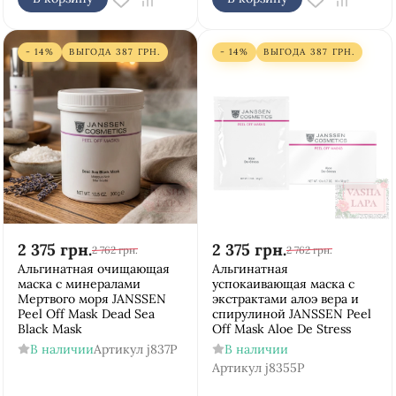
- 14%
ВЫГОДА
387
ГРН.
- 14%
ВЫГОДА
387
ГРН.
2 375
грн.
2 375
грн.
2 762
грн.
2 762
грн.
Альгинатная очищающая
Альгинатная
маска с минералами
успокаивающая маска с
Мертвого моря JANSSEN
экстрактами алоэ вера и
Peel Off Mask Dead Sea
спирулиной JANSSEN Peel
Black Mask
Off Mask Aloe De Stress
В наличии
Артикул
j837P
В наличии
Артикул
j8355P