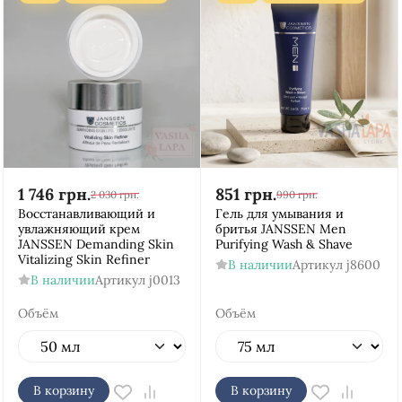
1 746
грн.
851
грн.
2 030
грн.
990
грн.
Восстанавливающий и
Гель для умывания и
увлажняющий крем
бритья JANSSEN Men
JANSSEN Demanding Skin
Purifying Wash & Shave
Vitalizing Skin Refiner
В наличии
Артикул
j8600
В наличии
Артикул
j0013
Объём
Объём
В корзину
В корзину