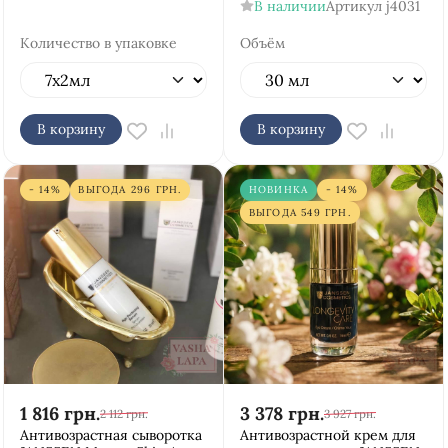
В наличии
Артикул
j4031
Количество в упаковке
Объём
В корзину
В корзину
- 14%
ВЫГОДА
296
ГРН.
НОВИНКА
- 14%
ВЫГОДА
549
ГРН.
1 816
грн.
3 378
грн.
2 112
грн.
3 927
грн.
Антивозрастная сыворотка
Антивозрастной крем для