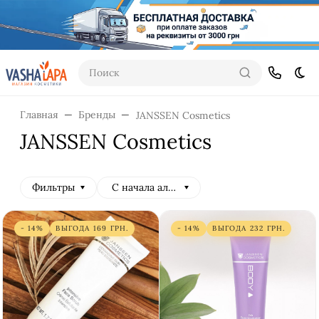
Поиск
Тем
Главная
Бренды
JANSSEN Cosmetics
JANSSEN Cosmetics
Фильтры
С начала алфавита
- 14%
ВЫГОДА
169
ГРН.
- 14%
ВЫГОДА
232
ГРН.