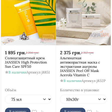
1 895
грн.
2 375
грн.
2 204
грн.
2 762
грн.
Cолнцезащитный крем
Альгинатная
JANSSEN High Protection
антивозрастная маска с
Sun Care SPF50
экстрактами ацеролы
JANSSEN Peel Off Mask
В наличии
Артикул
j8851
Acerola Vitamin C
В наличии
Артикул
j832Р
Объём
Количество в упаковке
В корзину
В корзину