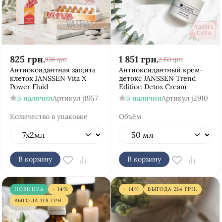
825
грн.
1 851
грн.
959
грн.
2 153
грн.
Антиоксидантная защита
Антиоксидантный крем-
клеток JANSSEN Vita X
детокс JANSSEN Trend
Power Fluid
Edition Detox Cream
В наличии
Артикул
j1957
В наличии
Артикул
j2910
Количество в упаковке
Объём
В корзину
В корзину
НОВИНКА
- 14%
- 14%
ВЫГОДА
214
ГРН.
ВЫГОДА
118
ГРН.